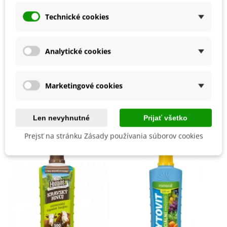
Zber
August
Technické cookies
Júl
Október
September
Analytické cookies
Skorosť Odrody
Neskorá
Poloneskorá
BIO Kvalita
Nie
Marketingové cookies
Mohli byste ešte potrebovať
Len nevyhnutné
Prijať všetko
Prejsť na stránku Zásady používania súborov cookies