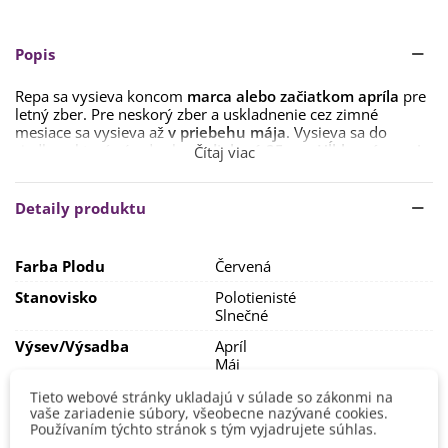
Popis
Repa sa vysieva koncom
marca alebo začiatkom apríla
pre
letný zber. Pre neskorý zber a uskladnenie cez zimné
mesiace sa vysieva až
v priebehu mája
. Vysieva sa do
riadkov, ktoré sú od seba
vzdialené 25 cm. Hĺbka výsevu je
Čítaj viac
0,5 cm. Doba klíčenia je 10 dní a viac.
Rastlinky jednotíme
na 10 – 15 cm od seba.
Detaily produktu
Repa je rastlinou
druhej a tretej trate.
Pri pestovaní v tretej
trati sa odporúča prihnojovať
slepačím trusom
či
tekutým
organickým hnojivom
. Rastlina nie je náročná na pôdu, ani
Farba Plodu
Červená
na miesto pestovania. Možno ju pestovať v
hlinitej, piesčitej
i silno humóznej pôde
. Ani zálievka nie je príliš nutná,
Stanovisko
Polotienisté
pokiaľ nehrozí veľké sucho.
Slnečné
Repa sa zberá celá, necháva sa na záhone vydýchať a potom
Výsev/výsadba
Apríl
sa uchováva
v chlade, ideálne zahrnutá v pilinách.
Máj
Marec
Tieto webové stránky ukladajú v súlade so zákonmi na
Výrobca
SemenaOnline
vaše zariadenie súbory, všeobecne nazývané cookies.
Používaním týchto stránok s tým vyjadrujete súhlas.
Odroda
Nehybridná