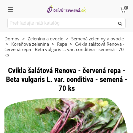
0
Domov
>
Zelenina a ovocie
>
Semená zeleniny a ovocie
>
Koreňová zelenina
>
Repa
>
Cvikla šalátová Renova -
červená repa - Beta vulgaris L. var. conditiva - semená - 70
ks
Cvikla šalátová Renova - červená repa -
Beta vulgaris L. var. conditiva - semená -
70 ks