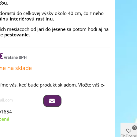
ťou.
orastá do celkovej výšky okolo 40 cm, čo z neho
álnu interiérovú rastlinu.
ších mesiacoch od jari do jesene sa potom hodí aj na
ie pestovanie.
€
e na sklade
me vás, keď bude produkt skladom. Vložte váš e-
01654
bené
0
Obľúbené