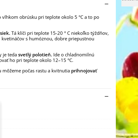
 vlhkom obrúsku pri teplote okolo 5 °C a to po
siek.
Tá klíči pri teplote 15-20 ° C niekoľko týždňov,
 kvetináčov s humóznou, dobre priepustnou
y je teda
svetlý polotieň.
Ide o chladnomilnú
ovať ho pri teplote okolo 12–15 °C.
nu môžeme počas rastu a kvitnutia
prihnojovať