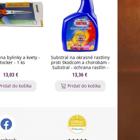
na bylinky a kvety -
Substral na okrasné rastliny
Orgamin -
tocker - 1 ks
proti škodcom a chorobám -
trval
Substral - ochrana rastlín -
Forestin
800 ml
13,03 €
13,36 €
Pridať do košíka
Pridať do košíka
P