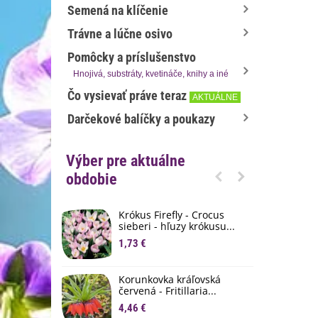
Semená na klíčenie
Trávne a lúčne osivo
Pomôcky a príslušenstvo
Hnojivá, substráty, kvetináče, knihy a iné
Čo vysievať práve teraz
AKTUÁLNE
Darčekové balíčky a poukazy
Výber pre aktuálne
obdobie
Krókus Firefly - Crocus
S
sieberi - hľuzy krókusu...
d
1,73 €
8
K
Korunkovka kráľovská
p
červená - Fritillaria...
3
4,46 €