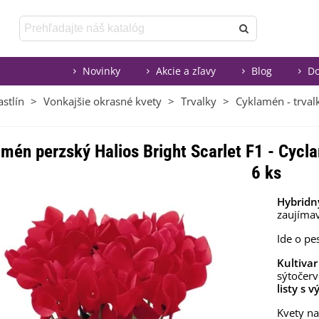
Novinky
Akcie a zľavy
Blog
Do
stlín
>
Vonkajšie okrasné kvety
>
Trvalky
>
Cyklamén - trval
mén perzský Halios Bright Scarlet F1 - Cyc
6 ks
Hybridn
zaujímav
Ide o pe
Kultivar
sýtočerv
listy s 
Kvety na