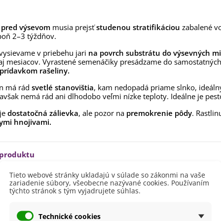
rkva neskorá Cidera -
aucus carota - semená -...
,53 €
pred výsevom
musia prejsť
studenou stratifikáciou
zabalené vo
oň 2–3 týždňov.
alia Canova - Lilium -
ibuľoviny - 1 ks
ysievame v priebehu jari
na povrch substrátu do výsevných mi
aj mesiacov. Vyrastené semenáčiky presádzame do samostatných
3,85 €
-30%
,69 €
 prídavkom rašeliny.
egónia plnokvetá žltá -
n má rád
svetlé stanovištia
, kam nedopadá priame slnko, ideáln
egonia superba -...
, avšak nemá rád ani dlhodobo veľmi nízke teploty. Ideálne je pest
3,85 €
-30%
,69 €
 je
dostatočná zálievka
, ale pozor na
premokrenie pôdy
. Rastli
ukalyptus Baby Blue -
ymi hnojivami.
lahovičník - Eukalyptus...
,08 €
 produktu
Tieto webové stránky ukladajú v súlade so zákonmi na vaše
zariadenie súbory, všeobecne nazývané cookies. Používaním
20 - 40 cm
týchto stránok s tým vyjadrujete súhlas.
vetu
Červená
itnutia
Február
Technické cookies