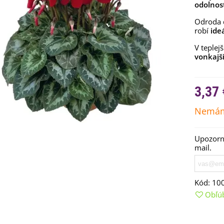
odolnos
Odroda d
robí
ide
V teplej
vonkajš
3,37 
Nemám
Upozorní
mail.
emienkové bomby -
arčekový box na vajíčka -...
,68 €
Kód:
10
uchynské bylinky na malú
Obľú
lochu - výsevný disk...
,80 €