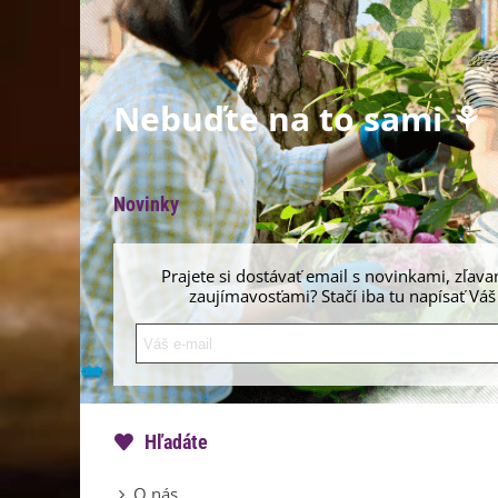
Nebuďte na to sami ⚘
Novinky
Prajete si dostávať email s novinkami, zľava
zaujímavosťami? Stačí iba tu napísať Váš
Hľadáte
O nás