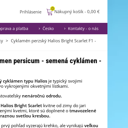
0
Nákupný košík
-
0,00 €
Prihlásenie
prava a platba
Česko
Kontakty - o nás
ky
>
Cyklamén perzský Halios Bright Scarlet F1 -
lamen persicum - semená cyklámen -
ý cyklámen typu Halios
je typický svojimi
o vykrojenými okvetnými lístkami.
stovateľsky
nenáročnú odrodu.
 Halios Bright Scarlet
kvitne od zimy do jari
enými kvetmi, ktoré sú doplnené o
tmavozelené
výraznou svetlou kresbou.
 prvý pohľad vyzerajú krehko, ale vynikajú
veľkou