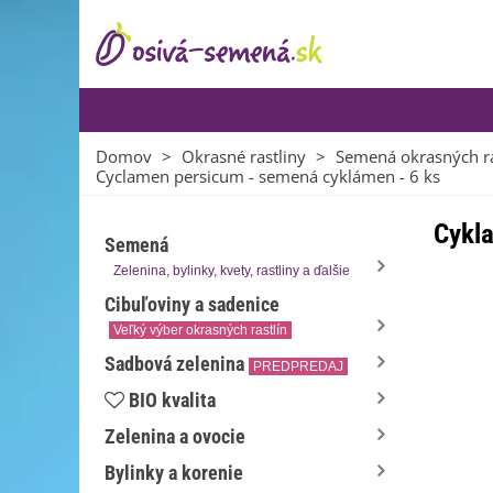
Domov
>
Okrasné rastliny
>
Semená okrasných ra
Cyclamen persicum - semená cyklámen - 6 ks
Cykla
Semená
Zelenina, bylinky, kvety, rastliny a ďalšie
Cibuľoviny a sadenice
Veľký výber okrasných rastlín
Sadbová zelenina
PREDPREDAJ
BIO kvalita
Zelenina a ovocie
Bylinky a korenie