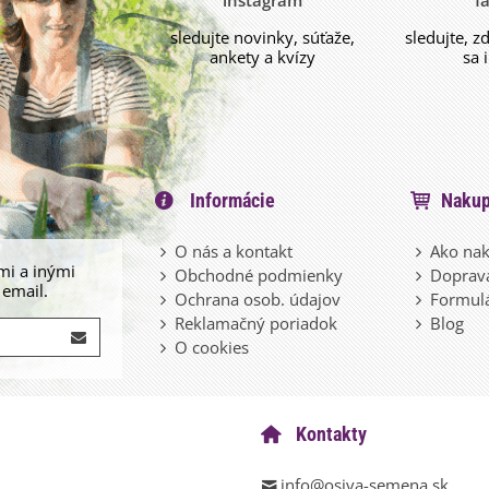
instagram
f
sledujte novinky, súťaže,
sledujte, z
ankety a kvízy
sa 
Informácie
Nakup
O nás a kontakt
Ako nak
mi a inými
Obchodné podmienky
Doprava
 email.
Ochrana osob. údajov
Formulá
Reklamačný poriadok
Blog
O cookies
Kontakty
info@osiva-semena.sk