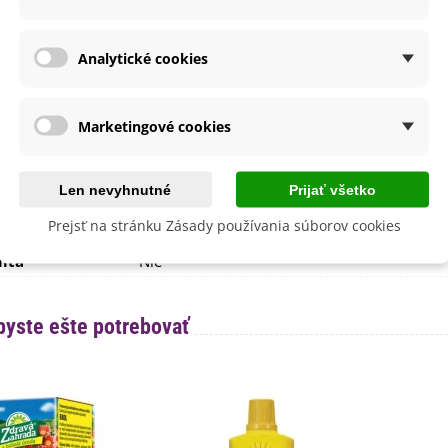
Január
Marec
nie
V exteriéri - vonku
Analytické cookies
V interiéri - dnu
V nádobe
sko
Polotienisté
Marketingové cookies
výsadba
Apríl
Marec
Len nevyhnutné
Prijať všetko
a
SemenaOnline
Prejsť na stránku Zásady používania súborov cookies
né Obdobie
Trvalky
lita
Nie
byste ešte potrebovať