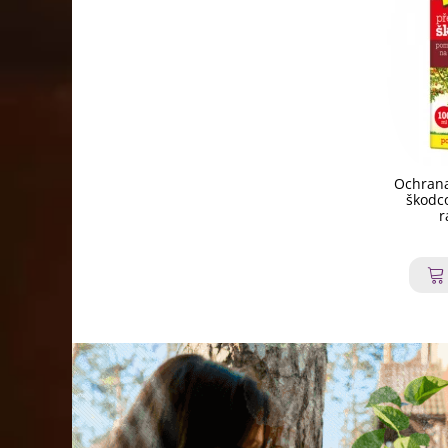
Ochrana
škodco
r