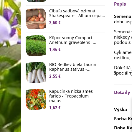
M
Popis
D
Cibuľa sadbová ozimná
1
Shakespeare - Allium cepa...
Semená 
dobu asp
2,50 €
Ľ
c
Semená v
niekedy 
Kôpor vonný Compact -
2
pôdou
s
Anethum graveolens -...
B
1,46 €
Cyklamé
B
rastlinu
2
BIO Reďkev biela Laurin -
Dôležitá
Raphanus sativus -...
E
špeciáln
2,55 €
B
4
Kapucínka nízka zmes
Detaily
farieb - Tropaeolum
majus...
1,62 €
Výška
Farba K
Doba Kv