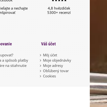
acebook
★★★★★
dieľajte a nechajte
4,8 hvězdiček
inšpirovať
5300+ recenzí
ovanie
Váš účet
upovať?
Môj účet
 a spôsob platby
Moje objednávky
re na stiahnutie
Moje adresy
Obľúbený tovar
Cookies