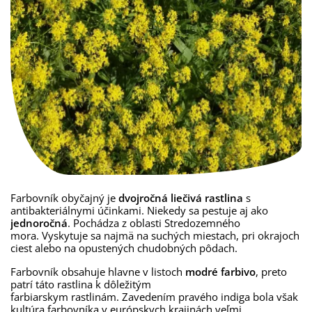
Farbovník obyčajný
je
dvojročná
liečivá rastlina
s
antibakteriálnymi
účinkami
. Niekedy sa pestuje aj ako
jednoročná
. Pochádza z oblasti Stredozemného
mora. Vyskytuje sa najmä na suchých miestach, pri okrajoch
ciest alebo na opustených chudobných pôdach.
Farbovník
obsahuje hlavne
v
listoch
modré farbivo
,
preto
patrí táto
rastlina
k
dôležitým
farbiarskym
rastlinám.
Zavedením
pravého
indiga
bola
však
kultúra
farbovníka
v
európskych
krajinách
veľmi