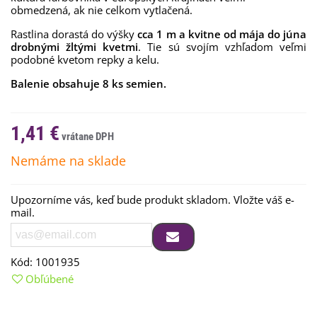
obmedzená
,
ak nie
celkom
vytlačená
.
Rastlina dorastá do výšky
cca 1 m a kvitne od mája do júna
drobnými žltými kvetmi
. Tie
sú
svojím
vzhľadom veľmi
podobné
kvetom
repky
a
kelu
.
Balenie obsahuje 8 ks semien.
1,41 €
Nemáme na sklade
Upozorníme vás, keď bude produkt skladom. Vložte váš e-
mail.
Kód:
1001935
Obľúbené