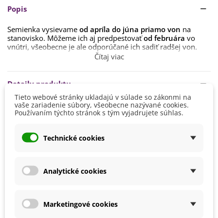
Popis
Semienka
vysievame
od apríla do júna
priamo
von
na
stanovisko
. Môžeme ich aj predpestovať
od februára
vo
vnútri, všeobecne je ale odporúčané ich sadiť radšej von.
Čítaj viac
Ideálna
teplota
na klíčenie
je
5
-
20
stupňov
.
Semienka
ľahko
zasypeme
substrátom
a
udržiavame
neustále
vlhké
.
Klíčenie
trvá
cca
2
-
6
týždňov
.
Detaily produktu
Tieto webové stránky ukladajú v súlade so zákonmi na
Farbovník má rád
teplé a slnečné miesta
.
vaše zariadenie súbory, všeobecne nazývané cookies.
Výška
50 - 100 cm
Používaním týchto stránok s tým vyjadrujete súhlas.
Pôda by mala byť
ľahká, kyprá, dobre priepustná, s vyšším
obsahom dusíka
.
Farba Kvetu
Žltá
Technické cookies
Rastlina sa rozmnožuje samovýsevom.
Doba Kvitnutia
Jún
Máj
Pestovanie
V exteriéri - vonku
Analytické cookies
Stanovisko
Slnečné
Výsev/výsadba
Apríl
Marketingové cookies
Jún
Máj