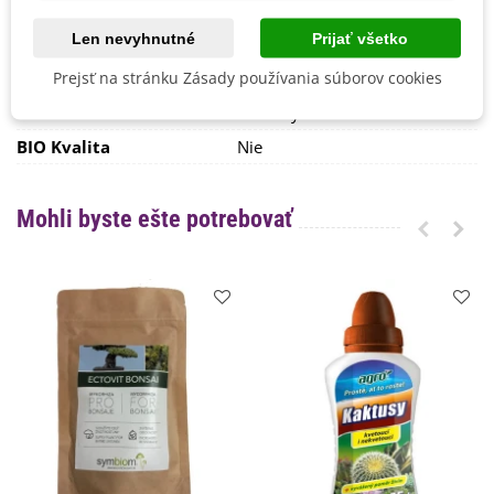
Výrobca
SemenaOnline
Len nevyhnutné
Prijať všetko
Mrazuvzdornosť
Nie
Prejsť na stránku Zásady používania súborov cookies
Vegetačné Obdobie
Dvojročné
Letničky
BIO Kvalita
Nie
Mohli byste ešte potrebovať