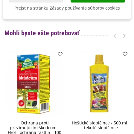
Vegetačné Obdobie
Trvalky
Prejsť na stránku Zásady používania súborov cookies
BIO Kvalita
Nie
Mohli byste ešte potrebovať
Ochrana proti
Hoštické slepičince - 500 ml
prezimujúcim škodcom -
- tekuté slepičince
Ekol - ochrana rastlín - 100