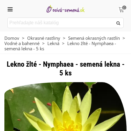
0
Domov
>
Okrasné rastliny
>
Semená okrasných rastlín
>
Vodné a bahenné
>
Lekná
>
Lekno žlté - Nymphaea -
semená lekna - 5 ks
Lekno žlté - Nymphaea - semená lekna -
5 ks