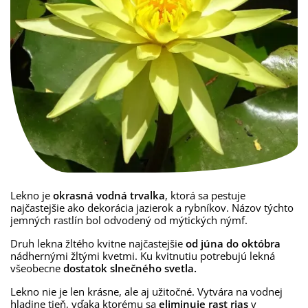
Lekno je
okrasná vodná trvalka
, ktorá sa pestuje
najčastejšie ako dekorácia jazierok a rybníkov. Názov týchto
jemných rastlín bol odvodený od mýtických nýmf.
Druh lekna žltého kvitne najčastejšie
od júna do októbra
nádhernými žltými kvetmi. Ku kvitnutiu potrebujú lekná
všeobecne
dostatok slnečného svetla.
Lekno nie je len krásne, ale aj užitočné. Vytvára na vodnej
hladine tieň, vďaka ktorému sa
eliminuje rast rias
v