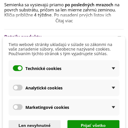
Semienka sa vysievajú priamo
po posledných mrazoch
na
povrch substrátu, pričom sa len mierne zahrnú zeminou.
Klíčia približne
4 týždne
. Po nasadení prvých listov ich
môžete premiestniť do plytkej vody.
Čítaj viac
Leknám sa bude dariť
v stojatých či mierne tečúcich
vodách
na slnečnom mieste
. Teplota vody by mala byť čo
Detaily produktu
najstabilnejšia. Lekná sa do vody umiestňujú v špeciálnych
Tieto webové stránky ukladajú v súlade so zákonmi na
košíkoch alebo môžete využiť akúkoľvek perforovanú
vaše zariadenie súbory, všeobecne nazývané cookies.
nádobu. Do nej umiestnite
substrát pre vodné rastliny.
Farba Kvetu
Žltá
Používaním týchto stránok s tým vyjadrujete súhlas.
Výmena substrátu sa vykonáva po 4 rokoch, vždy na jar.
Doba Kvitnutia
August
Na zimu lekná umiestnite
do chladnej miestnosti do
Júl
Technické cookies
nádoby s vodou
alebo ich nechajte prezimovať priamo v
Jún
jazierku v takej hĺbke, kde voda nezamŕza (odporúča sa
Október
hĺbka okolo 50 cm).
September
Analytické cookies
Pestovanie
V exteriéri - vonku
Stanovisko
Slnečné
Marketingové cookies
Výsev/výsadba
Jún
Máj
Výrobca
SemenaOnline
Len nevyhnutné
Prijať všetko