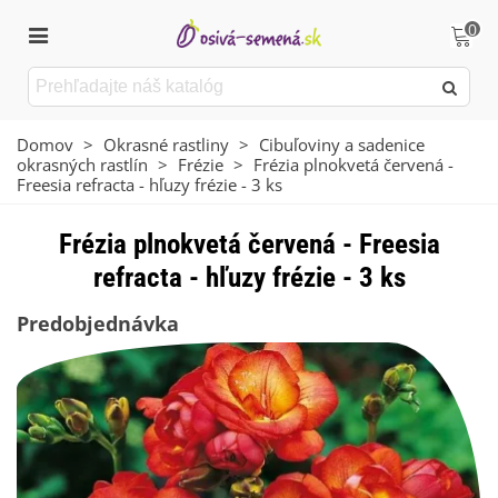
0
Domov
>
Okrasné rastliny
>
Cibuľoviny a sadenice
okrasných rastlín
>
Frézie
>
Frézia plnokvetá červená -
Freesia refracta - hľuzy frézie - 3 ks
Frézia plnokvetá červená - Freesia
refracta - hľuzy frézie - 3 ks
Predobjednávka