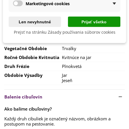
obsah soli,
Marketingové cookies
preto ich nesaďte na záhony po karafiátoch či
Výsev/výsadba
Apríl
chryzantémach, ktoré vyžadujú hnojenie minerálnymi
August
hnojivami. Pokiaľ potrebujete znížiť obsah soli, je možné
Máj
preliať pôdu veľkým množstvom vody alebo ju zmiešať s
September
Len nevyhnutné
Prijať všetko
rašelinou.
Výrobca
SemenaOnline
Prejsť na stránku Zásady používania súborov cookies
Hĺbka výsevu by mala byť
cca 5 cm.
Mrazuvzdornosť
Nie
Frézie sú náročné na svetlo, takže ich saďte na
slnečné
Vegetačné Obdobie
Trvalky
stanovisko
alebo do mierneho polotieňa.
Ročné Obdobie Kvitnutia
Kvitnúce na jar
Druh Frézie
Plnokvetá
Obdobie Výsadby
Jar
Jeseň
Balenie cibuľovín
Ako balíme cibuľoviny?
Každý druh cibuliek je označený názvom, obrázkom a
postupom na pestovanie.