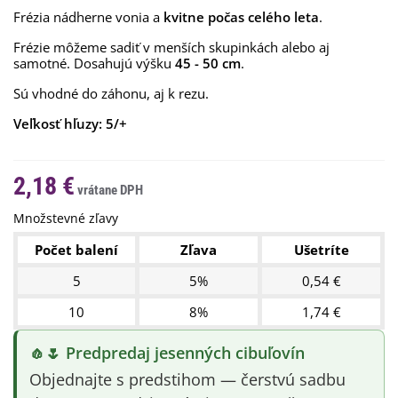
Frézia nádherne vonia a
kvitne počas celého leta
.
Frézie môžeme sadiť v menších skupinkách alebo aj
samotné. Dosahujú výšku
45 - 50 cm
.
Sú vhodné do záhonu, aj k rezu.
Veľkosť hľuzy: 5/+
2,18 €
Množstevné zľavy
Počet balení
Zľava
Ušetríte
5
5%
0,54 €
10
8%
1,74 €
🧄🌷 Predpredaj jesenných cibuľovín
Objednajte s predstihom — čerstvú sadbu