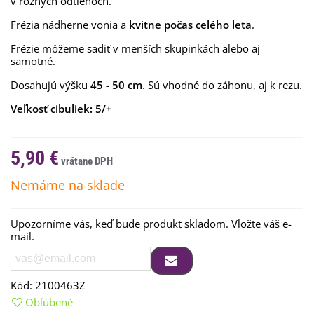
v rôznych odtieňoch.
Frézia nádherne vonia a
kvitne počas celého leta
.
Frézie môžeme sadiť v menších skupinkách alebo aj
samotné.
Dosahujú výšku
45 - 50 cm
. Sú vhodné do záhonu, aj k rezu.
Veľkosť cibuliek: 5/+
5,90 €
Nemáme na sklade
Upozorníme vás, keď bude produkt skladom. Vložte váš e-
mail.
Kód:
2100463Z
Obľúbené