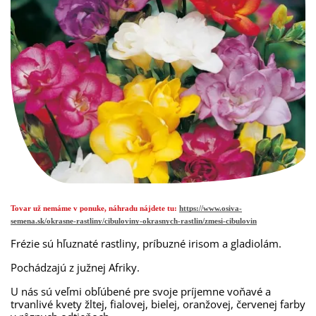
Tovar už nemáme v ponuke, náhradu nájdete tu:
https://www.osiva-
semena.sk/okrasne-rastliny/cibuloviny-okrasnych-rastlin/zmesi-cibulovin
Frézie sú hľuznaté rastliny, príbuzné irisom a gladiolám.
Pochádzajú z južnej Afriky.
U nás sú veľmi obľúbené pre svoje príjemne voňavé a
trvanlivé kvety žltej, fialovej, bielej, oranžovej, červenej farby