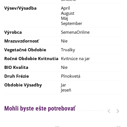
chryzantémach, ktoré vyžadujú hnojenie minerálnymi
hnojivami. Pokiaľ potrebujete znížiť obsah soli, je možné
Výsev/výsadba
Apríl
preliať pôdu veľkým množstvom vody alebo ju zmiešať s
August
rašelinou.
Máj
September
Hĺbka výsevu by mala byť
cca 5 cm.
Výrobca
SemenaOnline
Frézie sú náročné na svetlo, takže ich saďte na
slnečné
stanovisko
alebo do
mierneho polotieňa
.
Mrazuvzdornosť
Nie
Vegetačné Obdobie
Trvalky
Ročné Obdobie Kvitnutia
Kvitnúce na jar
BIO Kvalita
Nie
Druh Frézie
Plnokvetá
Obdobie Výsadby
Jar
Jeseň
Mohli byste ešte potrebovať