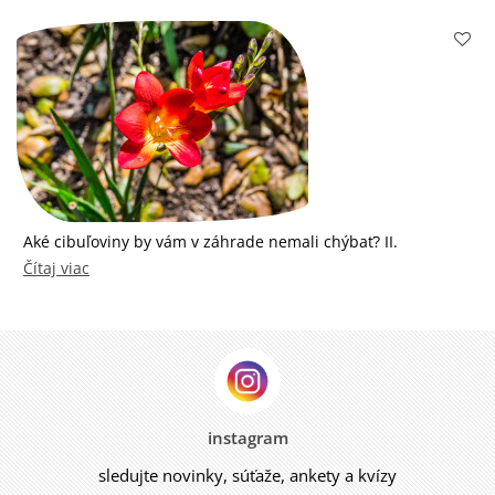
Aké cibuľoviny by vám v záhrade nemali chýbať? II.
Čítaj viac
instagram
sledujte novinky, súťaže, ankety a kvízy