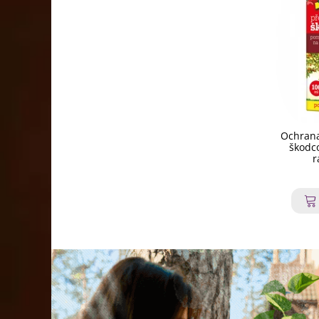
Ochrana
škodco
r