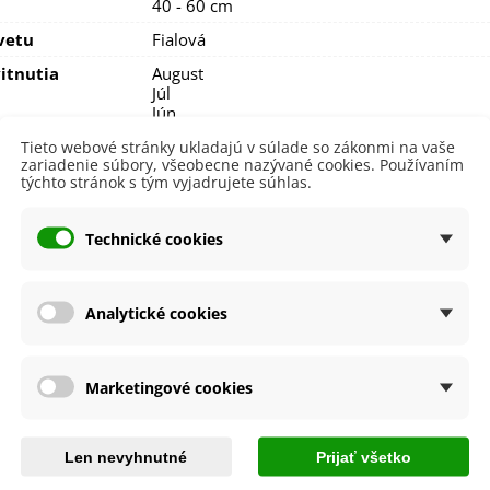
40 - 60 cm
vetu
Fialová
itnutia
August
Júl
Jún
Máj
Tieto webové stránky ukladajú v súlade so zákonmi na vaše
September
zariadenie súbory, všeobecne nazývané cookies. Používaním
týchto stránok s tým vyjadrujete súhlas.
nie
V exteriéri - vonku
sko
Polotienisté
Technické cookies
Tienisté
výsadba
Apríl
Júl
Analytické cookies
Jún
Máj
a
SemenaOnline
Marketingové cookies
dornosť
Áno
né Obdobie
Trvalky
Len nevyhnutné
Prijať všetko
e Výsadby
Jar