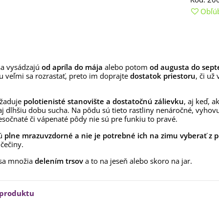
aucus carota - semená -...
Obľú
,53 €
alia Canova - Lilium -
ibuľoviny - 1 ks
3,85 €
-30%
,69 €
sa vysádzajú
od apríla do mája
alebo potom
od augusta do sep
egónia plnokvetá žltá -
u veľmi sa rozrastať, preto im doprajte
dostatok priestoru
, či u
egonia superba -...
3,85 €
-30%
,69 €
yžaduje
polotienisté stanovište a dostatočnú zálievku
, aj keď, 
aj dlhšiu dobu sucha. Na pôdu sú tieto rastliny nenáročné, vyhov
ukalyptus Baby Blue -
esočnaté či vápenaté pôdy nie sú pre funkiu to pravé.
lahovičník - Eukalyptus...
,08 €
sú
plne mrazuvzdorné a nie je potrebné ich na zimu vyberať z 
i čečiny.
 sa množia
delením trsov
a to na jeseň alebo skoro na jar.
 produktu