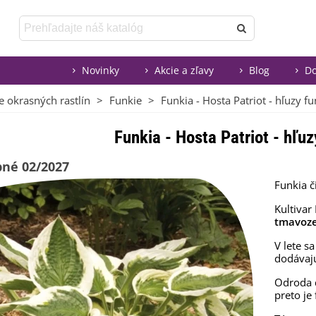
Novinky
Akcie a zľavy
Blog
Do
e okrasných rastlín
>
Funkie
>
Funkia - Hosta Patriot - hľuzy fu
Funkia - Hosta Patriot - hľuz
né 02/2027
Funkia č
Kultivar
tmavoze
V lete s
dodávajú
Odroda 
preto je