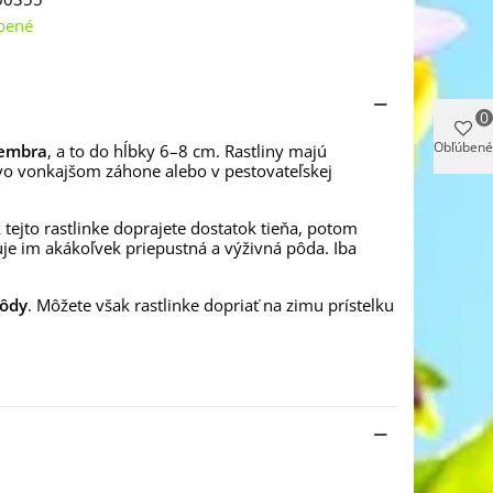
bené
0
Obľúbené
tembra
, a to do hĺbky 6–8 cm. Rastliny majú
ž vo vonkajšom záhone alebo v pestovateľskej
ak tejto rastlinke doprajete dostatok tieňa, potom
uje im akákoľvek priepustná a výživná pôda. Iba
pôdy
. Môžete však rastlinke dopriať na zimu prístelku