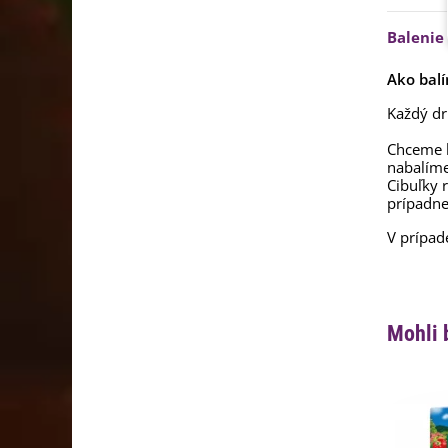
Balenie
Ako balí
Každý dr
Chceme b
nabalím
Cibuľky 
prípadne
V prípad
Mohli 