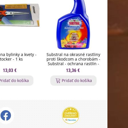
na bylinky a kvety -
Substral na okrasné rastliny
Orgamin -
tocker - 1 ks
proti škodcom a chorobám -
trval
Substral - ochrana rastlín -
Forestin
800 ml
13,03 €
13,36 €
Pridať do košíka
Pridať do košíka
P