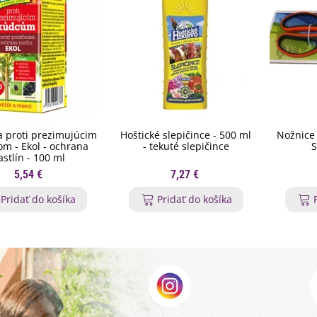
 proti prezimujúcim
Hoštické slepičince - 500 ml
Nožnice 
m - Ekol - ochrana
- tekuté slepičince
S
astlín - 100 ml
5,54 €
7,27 €
Pridať do košíka
Pridať do košíka