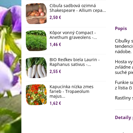
D
Cibuľa sadbová ozimná
1
Shakespeare - Allium cepa...
2,50 €
Ľ
c
Popis
Kôpor vonný Compact -
2
Anethum graveolens -...
Cibuľky 
B
1,46 €
tendenci
B
nádobe.
2
BIO Reďkev biela Laurin -
Hosta v
Raphanus sativus -...
zvládne 
E
2,55 €
suché pi
B
4
Funkie 
Kapucínka nízka zmes
z lístia č
farieb - Tropaeolum
majus...
Rastliny
1,62 €
Detaily