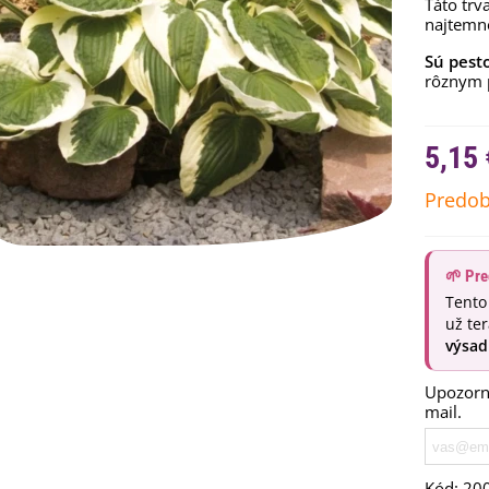
Táto trv
najtemne
Sú pest
rôznym
5,15 
Predob
🌱 Pre
Tento
emienkové bomby -
už te
arčekový box na vajíčka -...
výsad
,68 €
Upozorní
uchynské bylinky na malú
mail.
lochu - výsevný disk...
,80 €
rkva neskorá Cidera -
Kód:
20