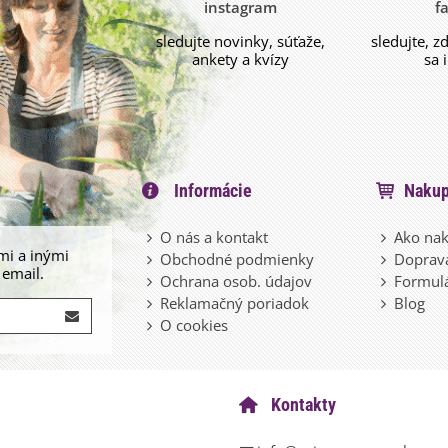
instagram
f
sledujte novinky, súťaže,
sledujte, z
ankety a kvízy
sa 
Informácie
Nakup
O nás a kontakt
Ako nak
mi a inými
Obchodné podmienky
Doprava
 email.
Ochrana osob. údajov
Formulá
Reklamačný poriadok
Blog
O cookies
Kontakty