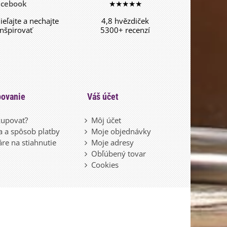
acebook
★★★★★
dieľajte a nechajte
4,8 hvězdiček
inšpirovať
5300+ recenzí
ovanie
Váš účet
upovať?
Môj účet
 a spôsob platby
Moje objednávky
re na stiahnutie
Moje adresy
Obľúbený tovar
Cookies