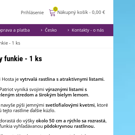
0
Nákupný košík
-
0,00 €
Prihlásenie
prava a platba
Česko
Kontakty - o nás
nkie - 1 ks
y funkie - 1 ks
i Hosta je
vytrvalá rastlina s atraktívnymi listami.
 Patriot vyniká svojimi
výraznými listami s
leným stredom a širokým bielym lemom
.
a navyše pýši jemnými
svetlofialovými kvetmi
, ktoré
 tejto rastline ďalšie kúzlo.
dorastá do výšky
okolo 50 cm a rýchlo sa rozrastá
,
 funkia vyhľadávanou
pôdokryvnou rastlinou.