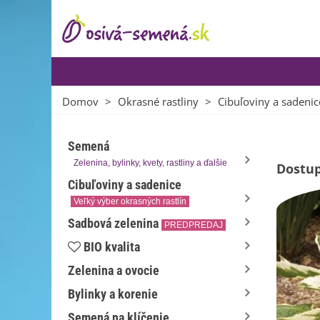
Domov
>
Okrasné rastliny
>
Cibuľoviny a sadenic
Semená
Zelenina, bylinky, kvety, rastliny a ďalšie
Dostup
Cibuľoviny a sadenice
Veľký výber okrasných rastlín
Sadbová zelenina
PREDPREDAJ
BIO kvalita
Zelenina a ovocie
Bylinky a korenie
Semená na klíčenie