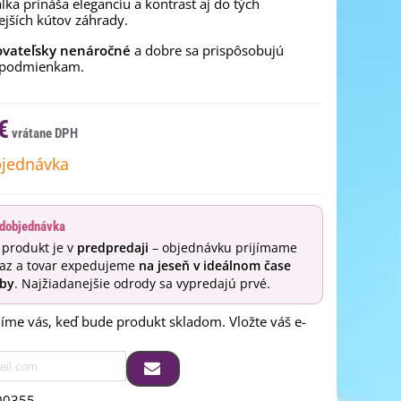
alka prináša eleganciu a kontrast aj do tých
jších kútov záhrady.
ovateľsky nenáročné
a dobre sa prispôsobujú
 podmienkam.
€
jednávka
dobjednávka
 produkt je v
predpredaji
– objednávku prijímame
raz a tovar expedujeme
na jeseň v ideálnom čase
by
. Najžiadanejšie odrody sa vypredajú prvé.
me vás, keď bude produkt skladom. Vložte váš e-
00355