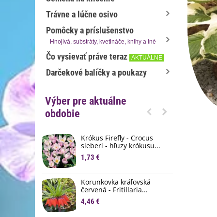
Trávne a lúčne osivo
Pomôcky a príslušenstvo
Hnojivá, substráty, kvetináče, knihy a iné
Čo vysievať práve teraz
AKTUÁLNE
Darčekové balíčky a poukazy
Výber pre aktuálne
obdobie
Krókus Firefly - Crocus
S
sieberi - hľuzy krókusu...
d
1,73 €
8
K
Korunkovka kráľovská
p
červená - Fritillaria...
3
4,46 €
M