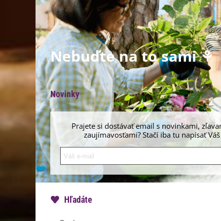
Nebuďte na to sami ⚘
Novinky
Prajete si dostávať email s novinkami, zľava
zaujímavosťami? Stačí iba tu napísať Váš
Hľadáte