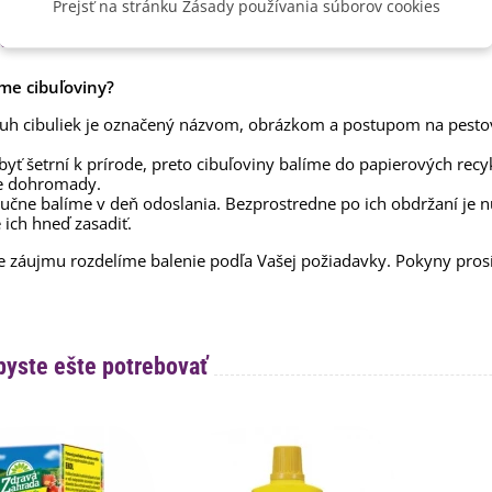
Prejsť na stránku Zásady používania súborov cookies
 cibuľovín
me cibuľoviny?
uh cibuliek je označený názvom, obrázkom a postupom na pesto
yť šetrní k prírode, preto cibuľoviny balíme do papierových recy
e dohromady.
ručne balíme v deň odoslania. Bezprostredne po ich obdržaní je 
 ich hneď zasadiť.
e záujmu rozdelíme balenie podľa Vašej požiadavky. Pokyny pr
byste ešte potrebovať