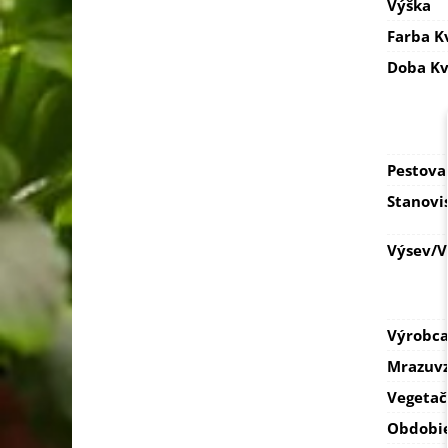
Výška
Farba K
Doba Kv
Pestova
Stanovi
Výsev/
Výrobc
Mrazuvz
Vegetač
Obdobi