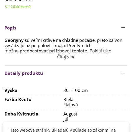
Obľúbené
Popis
Georgíny
sú veľmi citlivé na chladné počasie, preto sa von
vysádzajú až po polovici mája. Predtým ich
možno
predpestovať pri izbovej teplote.
Pokiaľ túto
možnosť nemáte, môžete ich zasadiť
na konci apríla na
Čítaj viac
vonkajší záhon
, pretože potrebujú min. 3 týždne, aby
vyrašili na povrch, takže ich v tejto dobe prípadné mrazíky
neohrozia. Prípadne je možné výsadbu zakryť.
Detaily produktu
Cibuľky vsádzajte
do hĺbky 10–15 cm do sponu cca 50 x 50
cm
. Stanovište pre georgíny má byť
slnečné, chránené pred
Výška
80 - 100 cm
vetrom
. Pôda by mala byť
výživná, priepustná a
hlinitopiesčitá
.
Farba Kvetu
Biela
Fialová
Na bohaté kvitnutie potrebujú georgíny dostatok živín, takže
sa odporúča
pravidelné hnojenie 1x za týždeň
. Po polovici
Doba Kvitnutia
August
augusta sa rastliny už nehnoja, pretože je nutné, aby cibuľky
Júl
mali ideálne podmienky na zazimovanie. Málo hnojené
Október
rastliny sú slabé a ďalší rok zle klíčia, naopak prehnojené
September
Tieto webové stránky ukladajú v súlade so zákonmi na