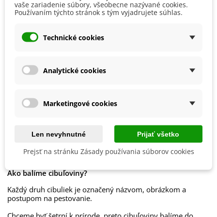
rastliny podliehajú cez zimu častejšie chorobám.
vaše zariadenie súbory, všeobecne nazývané cookies.
Pestovanie
V exteriéri - vonku
Používaním týchto stránok s tým vyjadrujete súhlas.
V čase, keď dochádza k prvým nočným mrazom, vyberte
Stanovisko
Slnečné
hľuzy zo zeme, zrežte stonky na 5 cm a hľuzy uložte na
Technické cookies
suchom a vzdušnom mieste pri teplote 5–8 °C.
Výsev/výsadba
Apríl
Máj
Výrobca
SemenaOnline
Analytické cookies
Mrazuvzdornosť
Nie
Vegetačné Obdobie
Trvalky
Marketingové cookies
Druh Georgíny
Dekoratívna
Obdobie Výsadby
Jar
Len nevyhnutné
Prijať všetko
Prejsť na stránku Zásady používania súborov cookies
Balenie cibuľovín
Ako balíme cibuľoviny?
Každý druh cibuliek je označený názvom, obrázkom a
postupom na pestovanie.
Chceme byť šetrní k prírode, preto cibuľoviny balíme do