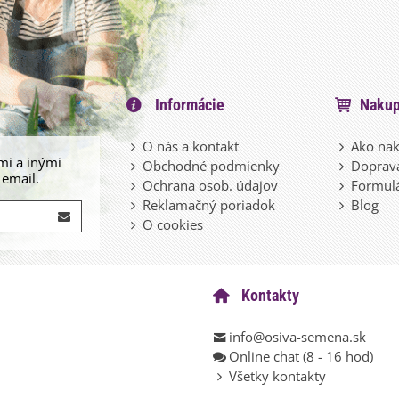
Informácie
Nakup
O nás a kontakt
Ako nak
mi a inými
Obchodné podmienky
Doprava
 email.
Ochrana osob. údajov
Formulá
Reklamačný poriadok
Blog
O cookies
Kontakty
info@osiva-semena.sk
Online chat (8 - 16 hod)
Všetky kontakty