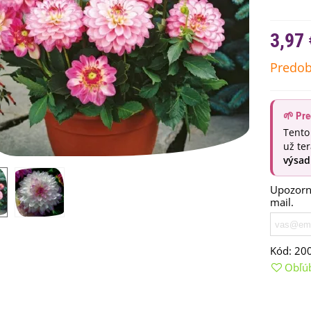
3,97 
Predob
🌱 Pre
Tento
už te
výsad
Upozorní
emienkové bomby -
mail.
arčekový box na vajíčka -...
,68 €
Kód:
20
uchynské bylinky na malú
lochu - výsevný disk...
Obľú
,80 €
rkva neskorá Cidera -