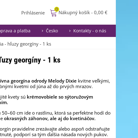
0
Nákupný košík
-
0,00 €
Prihlásenie
prava a platba
Česko
Kontakty - o nás
a - hľuzy georgíny - 1 ks
ľuzy georgíny - 1 ks
ívna georgína odrody Melody Dixie
kvitne veľkými,
bnými kvetmi od júna až do prvých mrazov.
jité kvety sú
krémovobiele so sýtoružovým
ním.
 50–60 cm ide o rastlinu, ktorá sa perfektne hodí do
ie
okrasných záhonov, ale aj do kvetináčov.
orgín pravidelne zrezávajte alebo aspoň odstraňujte
itnuté, podporí sa tým ďalšia násada nových pukov.