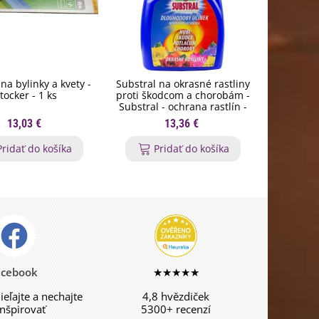
na bylinky a kvety -
Substral na okrasné rastliny
Orgamin -
tocker - 1 ks
proti škodcom a chorobám -
trval
Substral - ochrana rastlín -
Forestin
800 ml
13,03 €
13,36 €
Pridať do košíka
Pridať do košíka
P
acebook
★★★★★
dieľajte a nechajte
4,8 hvězdiček
inšpirovať
5300+ recenzí