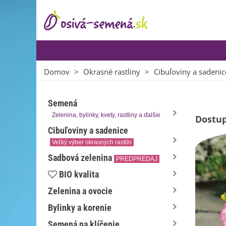
Domov
>
Okrasné rastliny
>
Cibuľoviny a sadenic
Semená
Zelenina, bylinky, kvety, rastliny a ďalšie
Dostup
Cibuľoviny a sadenice
Veľký výber okrasných rastlín
Sadbová zelenina
PREDPREDAJ
BIO kvalita
Zelenina a ovocie
Bylinky a korenie
Semená na klíčenie