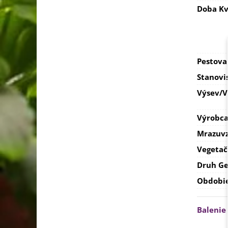
Doba Kv
Pestova
Stanovi
Výsev/
Výrobc
Mrazuvz
Vegetač
Druh Ge
Obdobi
Balenie