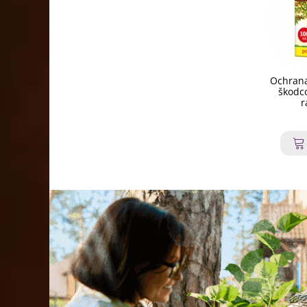
Ochrana
škodco
r