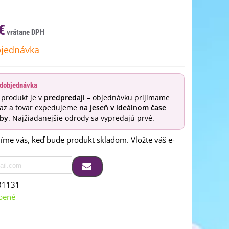
€
jednávka
dobjednávka
 produkt je v
predpredaji
– objednávku prijímame
raz a tovar expedujeme
na jeseň v ideálnom čase
by
. Najžiadanejšie odrody sa vypredajú prvé.
me vás, keď bude produkt skladom. Vložte váš e-
01131
bené