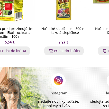
 proti prezimujúcim
Hoštické slepičince - 500 ml
Nožnice 
m - Ekol - ochrana
- tekuté slepičince
S
astlín - 100 ml
5,54 €
7,27 €
Pridať do košíka
Pridať do košíka
instagram
f
sledujte novinky, súťaže,
sledujte, z
ankety a kvízy
sa 