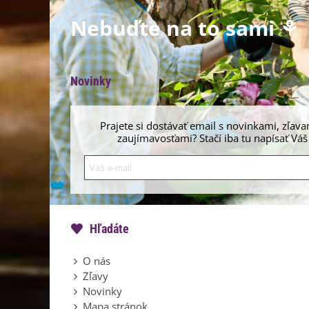
Nebuďte na to sami ⚘
Novinky
Prajete si dostávať email s novinkami, zľava
zaujímavosťami? Stačí iba tu napísať Váš
Hľadáte
O nás
Zľavy
Novinky
Mapa stránok