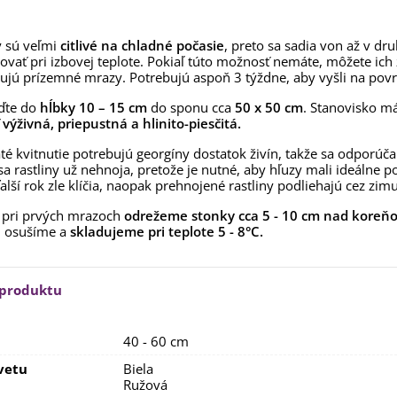
aucus carota - semená -...
,53 €
 sú veľmi
citlivé na chladné počasie
, preto sa sadia von až v dru
ovať pri izbovej teplote. Pokiaľ túto možnosť nemáte, môžete ich
alia Canova - Lilium -
ujú prízemné mrazy. Potrebujú aspoň 3 týždne, aby vyšli na povr
ibuľoviny - 1 ks
3,85 €
-30%
,69 €
ďte do
hĺbky 10 – 15 cm
do sponu cca
50 x 50 cm
. Stanovisko m
ť
výživná, priepustná a hlinito-piesčitá.
egónia plnokvetá žltá -
egonia superba -...
té kvitnutie potrebujú georgíny dostatok živín, takže sa odporúč
3,85 €
-30%
,69 €
sa rastliny už nehnoja, pretože je nutné, aby hľuzy mali ideálne
ďalší rok zle klíčia, naopak prehnojené rastliny podliehajú cez zi
ukalyptus Baby Blue -
 pri prvých mrazoch
lahovičník - Eukalyptus...
odrežeme stonky cca 5 - 10 cm nad kore
, osušíme a
skladujeme pri teplote 5
- 8
°C
.
,08 €
 produktu
40 - 60 cm
vetu
Biela
Ružová