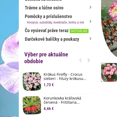
Trávne a lúčne osivo
Pomôcky a príslušenstvo
Hnojivá, substráty, kvetináče, knihy a iné
Čo vysievať práve teraz
AKTUÁLNE
Darčekové balíčky a poukazy
Výber pre aktuálne
obdobie
Krókus Firefly - Crocus
S
sieberi - hľuzy krókusu...
d
1,73 €
8
K
Korunkovka kráľovská
p
červená - Fritillaria...
3
4,46 €
M