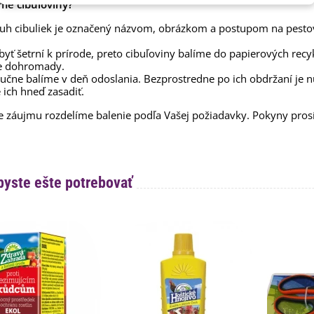
me cibuľoviny?
uh cibuliek je označený názvom, obrázkom a postupom na pesto
yť šetrní k prírode, preto cibuľoviny balíme do papierových recy
e dohromady.
ručne balíme v deň odoslania. Bezprostredne po ich obdržaní je 
 ich hneď zasadiť.
e záujmu rozdelíme balenie podľa Vašej požiadavky. Pokyny pr
byste ešte potrebovať