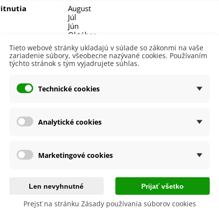
itnutia
August
Júl
Jún
Október
September
Tieto webové stránky ukladajú v súlade so zákonmi na vaše
zariadenie súbory, všeobecne nazývané cookies. Používaním
nie
V exteriéri - vonku
týchto stránok s tým vyjadrujete súhlas.
sko
Slnečné
Technické cookies
výsadba
Apríl
Máj
a
SemenaOnline
Analytické cookies
dornosť
Nie
né Obdobie
Trvalky
Marketingové cookies
orgíny
Dekoratívna
e Výsadby
Jar
Len nevyhnutné
Prijať všetko
 cibuľovín
Prejsť na stránku Zásady používania súborov cookies