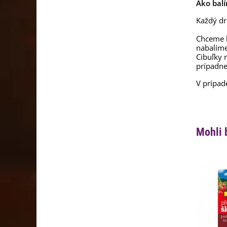
Ako balí
Každý dr
Chceme b
nabalím
Cibuľky 
prípadne
V prípad
Mohli 