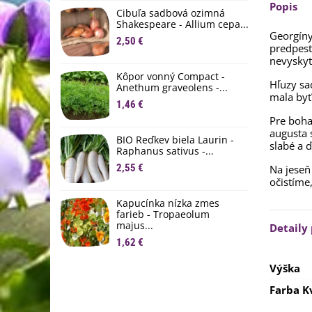
Popis
D
Cibuľa sadbová ozimná
1
Shakespeare - Allium cepa...
Georgíny
2,50 €
predpest
Ľ
nevyskyt
c
Kôpor vonný Compact -
2
Hľuzy sa
Anethum graveolens -...
mala by
B
1,46 €
B
Pre boha
2
augusta 
BIO Reďkev biela Laurin -
slabé a 
Raphanus sativus -...
E
2,55 €
Na jeseň
B
očistíme
4
Kapucínka nízka zmes
farieb - Tropaeolum
majus...
Detaily
1,62 €
Výška
Farba K