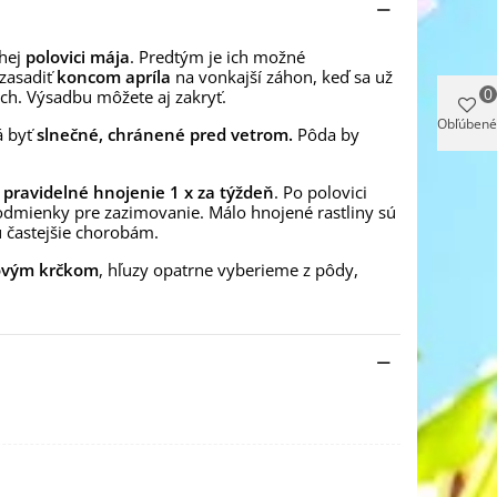
hej
polovici mája
. Predtým je ich možné
 zasadiť
koncom apríla
na vonkajší záhon, keď sa už
0
ch. Výsadbu môžete aj zakryť.
Obľúbené
á byť
slnečné, chránené pred vetrom.
Pôda by
a
pravidelné hnojenie 1 x za týždeň
. Po polovici
 podmienky pre zazimovanie. Málo hnojené rastliny sú
mu častejšie chorobám.
ňovým krčkom
, hľuzy opatrne vyberieme z pôdy,