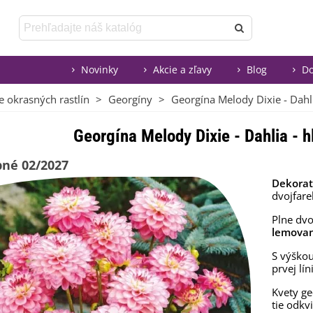
Novinky
Akcie a zľavy
Blog
Do
e okrasných rastlín
>
Georgíny
>
Georgína Melody Dixie - Dahli
Georgína Melody Dixie - Dahlia - h
né 02/2027
Dekorat
dvojfare
Plne dvo
lemova
S výškou
prvej lín
Kvety ge
tie odkv