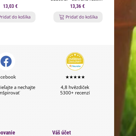
800 ml
13,03 €
13,36 €
Pridať do košíka
Pridať do košíka
P
acebook
★★★★★
dieľajte a nechajte
4,8 hvězdiček
inšpirovať
5300+ recenzí
ovanie
Váš účet