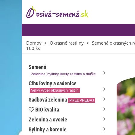
Domov
>
Okrasné rastliny
>
Semená okrasných ra
100 ks
Semená
Zelenina, bylinky, kvety, rastliny a ďalšie
Cibuľoviny a sadenice
Veľký výber okrasných rastlín
Sadbová zelenina
PREDPREDAJ
BIO kvalita
Zelenina a ovocie
Bylinky a korenie