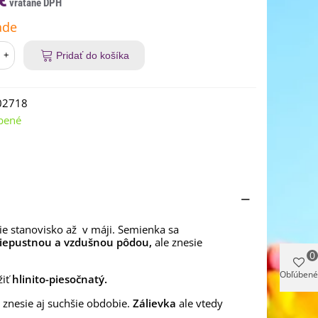
ade
+
Pridať do košíka
02718
bené
e stanovisko až v máji. Semienka sa
riepustnou
a vzdušnou
pôdou,
ale znesie
0
Obľúbené
iť
hlinito-piesočnatý.
, znesie aj suchšie obdobie.
Zálievka
ale vtedy