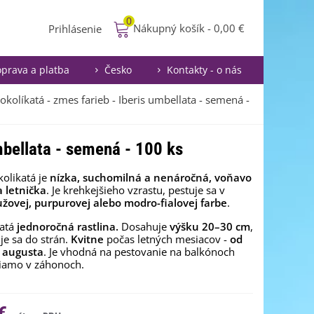
0
Nákupný košík
-
0,00 €
Prihlásenie
prava a platba
Česko
Kontakty - o nás
 okolíkatá - zmes farieb - Iberis umbellata - semená -
umbellata - semená - 100 ks
kolikatá je
nízka, suchomilná a nenáročná, voňavo
 letnička
. Je krehkejšieho vzrastu, pestuje sa v
ružovej, purpurovej alebo modro-fialovej farbe
.
atá
jednoročná rastlina.
Dosahuje
výšku 20–30 cm
,
je sa do strán.
Kvitne
počas letných mesiacov -
od
 augusta
. Je vhodná na pestovanie na balkónoch
riamo v záhonoch.
€