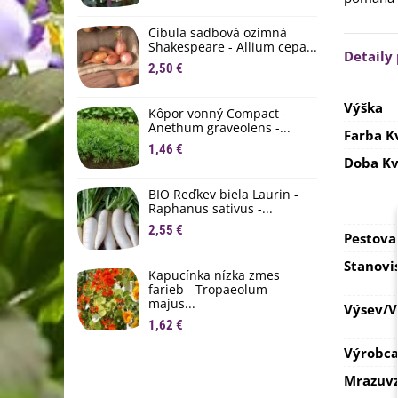
M
D
Cibuľa sadbová ozimná
1
Shakespeare - Allium cepa...
Detaily
2,50 €
Ľ
c
Výška
Kôpor vonný Compact -
2
Anethum graveolens -...
Farba K
B
1,46 €
Doba Kv
B
2
BIO Reďkev biela Laurin -
Raphanus sativus -...
E
2,55 €
B
Pestova
4
Stanovi
Kapucínka nízka zmes
farieb - Tropaeolum
majus...
Výsev/
1,62 €
Výrobc
Mrazuvz