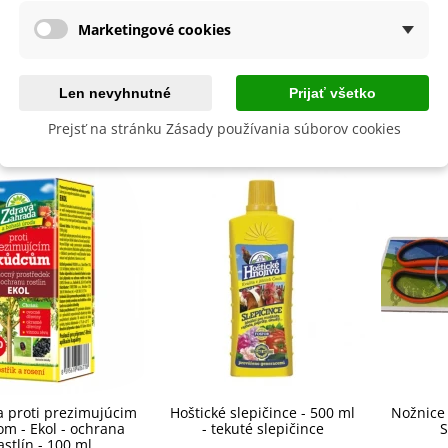
né Obdobie
Letničky
Marketingové cookies
lita
Nie
Len nevyhnutné
Prijať všetko
byste ešte potrebovať
Prejsť na stránku Zásady používania súborov cookies
 proti prezimujúcim
Hoštické slepičince - 500 ml
Nožnice 
m - Ekol - ochrana
- tekuté slepičince
S
astlín - 100 ml