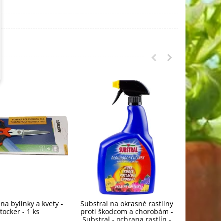
na bylinky a kvety -
Substral na okrasné rastliny
Orgamin -
tocker - 1 ks
proti škodcom a chorobám -
trval
Substral - ochrana rastlín -
Forestin