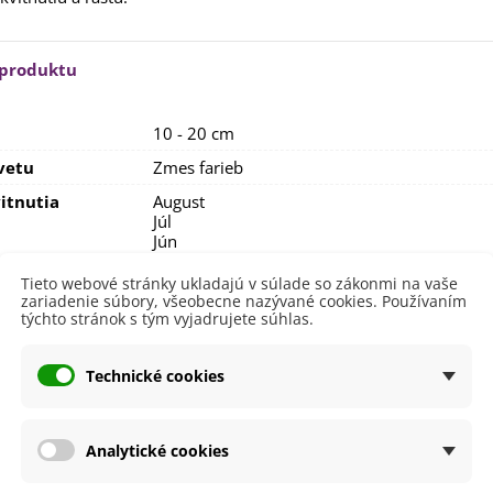
rkva neskorá Cidera -
aucus carota - semená -...
,53 €
 produktu
alia Canova - Lilium -
ibuľoviny - 1 ks
10 - 20 cm
3,85 €
-30%
,69 €
vetu
Zmes farieb
egónia plnokvetá žltá -
itnutia
egonia superba -...
August
Júl
3,85 €
-30%
,69 €
Jún
Máj
ukalyptus Baby Blue -
Tieto webové stránky ukladajú v súlade so zákonmi na vaše
lahovičník - Eukalyptus...
nie
V exteriéri - vonku
zariadenie súbory, všeobecne nazývané cookies. Používaním
,08 €
týchto stránok s tým vyjadrujete súhlas.
sko
Polotienisté
Slnečné
Technické cookies
výsadba
Apríl
Marec
a
SemenaOnline
Analytické cookies
dornosť
Nie