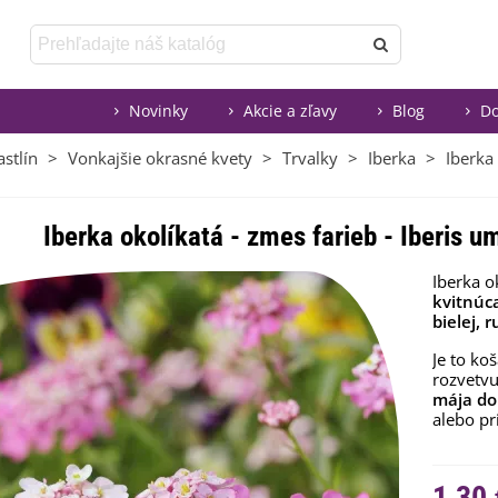
Novinky
Akcie a zľavy
Blog
Do
stlín
>
Vonkajšie okrasné kvety
>
Trvalky
>
Iberka
>
Iberka
Iberka okolíkatá - zmes farieb - Iberis 
Iberka o
kvitnúca
bielej, 
Je to
koš
rozvetvu
mája do
alebo p
1,30 