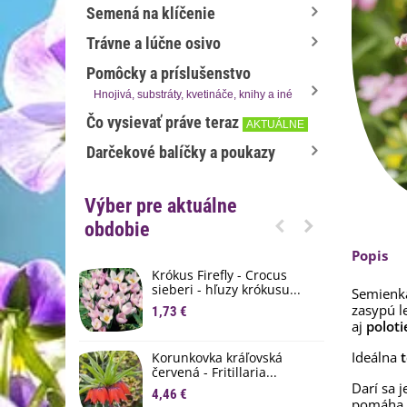
Semená na klíčenie
Trávne a lúčne osivo
Pomôcky a príslušenstvo
Hnojivá, substráty, kvetináče, knihy a iné
Čo vysievať práve teraz
AKTUÁLNE
Darčekové balíčky a poukazy
Výber pre aktuálne
obdobie
Popis
Krókus Firefly - Crocus
S
sieberi - hľuzy krókusu...
d
Semienk
z
asypú
l
1,73 €
8
aj
poloti
K
Ideálna
t
Korunkovka kráľovská
p
červená - Fritillaria...
3
Darí sa j
4,46 €
pomáha k