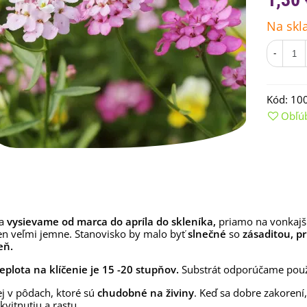
Na skl
-
Kód:
10
Obľú
emienkové bomby -
arčekový box na vajíčka -...
a
vysievame
od marca do apríla do skleníka,
priamo na vonkajši
en
veľmi
jemne
.
Stanovisko
by malo
byť
slnečné
so
zásaditou,
p
,68 €
eň.
uchynské bylinky na malú
eplota na klíčenie je 15 -20 stupňov.
Substrát odporúčame použ
lochu - výsevný disk...
,80 €
ej v pôdach, ktoré sú
chudobné na živiny
. Keď sa dobre zakorení
vitnutiu a rastu.