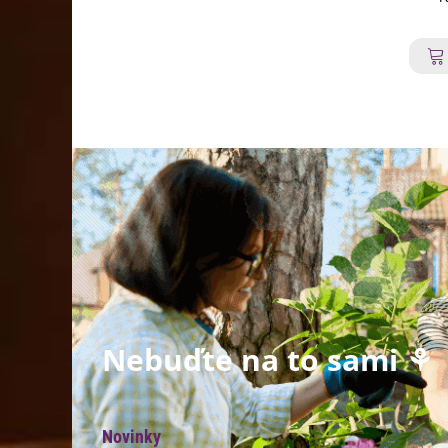
Nebuďte na to sami ⚘
Novinky