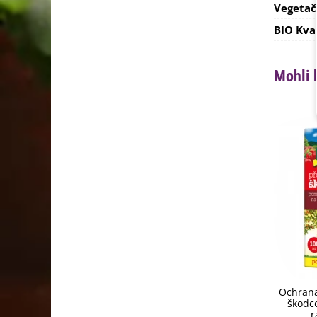
Vegetač
BIO Kva
Mohli 
Ochrana
škodco
r