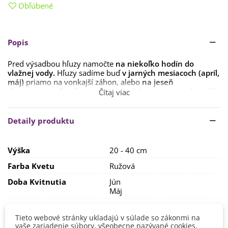
Obľúbené
Popis
Pred výsadbou hľuzy namočte
na niekoľko hodín do
vlažnej vody.
Hľuzy sadíme buď
v jarných mesiacoch (apríl,
máj)
priamo na vonkajší záhon, alebo
na jeseň
do
kvetináča
. Rastlinu cez zimu udržujeme pri teplote 15
Čítaj viac
°C. Hľuzy
sadíme
15
cm
od
seba
,
5
cm
hlboko
do zeme.
Stanovisko vyberte
slnečné, prípadne aj polotieň
. Pôda by
Detaily produktu
mala byť
priepustná, ľahká, neutrálna.
Iskerníku doprajte
pravidelnú zálievku
. Nevyhovuje im ani
Výška
20 - 40 cm
sucho, ani prílišné premokrenie.
Farba Kvetu
Ružová
Iskerníky budú kvitnúť dlho, dávajte ale
pozor na nízke
teploty a silný vietor.
Po odkvitnutí rastliny ostrihajte, hľuzy
Doba Kvitnutia
Jún
vyberte zo zeme a
skladujte v chladnej a suchej
Máj
miestnosti.
Pestovanie
V exteriéri - vonku
Tieto webové stránky ukladajú v súlade so zákonmi na
Stanovisko
Polotienisté
vaše zariadenie súbory, všeobecne nazývané cookies.