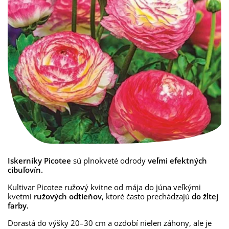
Iskerníky Picotee
sú plnokveté odrody
veľmi efektných
cibuľovín.
Kultivar Picotee ružový kvitne od mája do júna veľkými
kvetmi
ružových odtieňov
, ktoré často prechádzajú
do žltej
farby.
Dorastá do výšky 20–30 cm a ozdobí nielen záhony, ale je