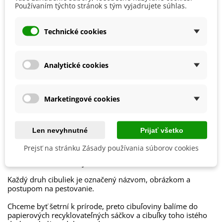
Slnečné
Používaním týchto stránok s tým vyjadrujete súhlas.
Výsev/výsadba
Október
September
Technické cookies
Výrobca
SemenaOnline
Mrazuvzdornosť
Nie
Analytické cookies
Vegetačné Obdobie
Trvalky
Odroda
Nehybridná
Marketingové cookies
Obdobie Výsadby
Jar
Jeseň
Len nevyhnutné
Prijať všetko
Balenie cibuľovín
Prejsť na stránku Zásady používania súborov cookies
Ako balíme cibuľoviny?
Každý druh cibuliek je označený názvom, obrázkom a
postupom na pestovanie.
Chceme byť šetrní k prírode, preto cibuľoviny balíme do
papierových recyklovateľných sáčkov a cibuľky toho istého