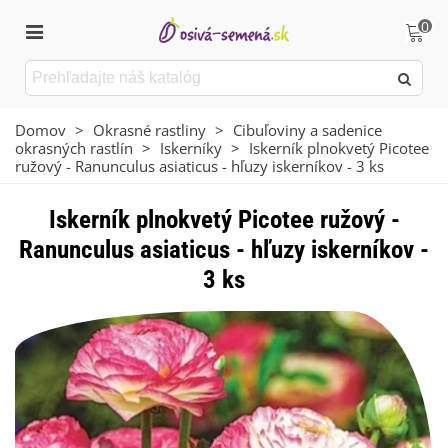
0
Domov
>
Okrasné rastliny
>
Cibuľoviny a sadenice
okrasných rastlín
>
Iskerníky
>
Iskerník plnokvetý Picotee
ružový - Ranunculus asiaticus - hľuzy iskerníkov - 3 ks
Iskerník plnokvetý Picotee ružový -
Ranunculus asiaticus - hľuzy iskerníkov -
3 ks