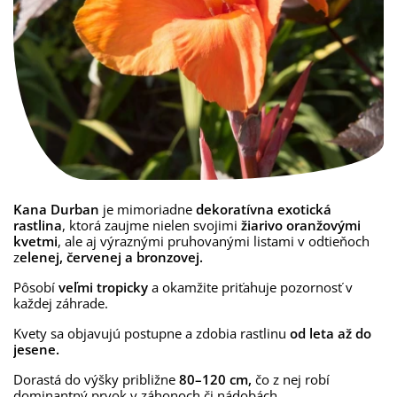
Kana Durban
je mimoriadne
dekoratívna exotická
rastlina
, ktorá zaujme nielen svojimi
žiarivo oranžovými
kvetmi
, ale aj výraznými pruhovanými listami v odtieňoch
z
elenej, červenej a bronzovej.
Pôsobí
veľmi tropicky
a okamžite priťahuje pozornosť v
každej záhrade.
Kvety sa objavujú postupne a zdobia rastlinu
od leta až do
jesene.
Dorastá do výšky približne
80–120 cm,
čo z nej robí
dominantný prvok v záhonoch či nádobách.