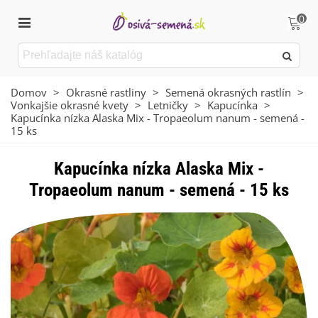
0
Domov
>
Okrasné rastliny
>
Semená okrasných rastlín
>
Vonkajšie okrasné kvety
>
Letničky
>
Kapucínka
>
Kapucínka nízka Alaska Mix - Tropaeolum nanum - semená -
15 ks
Kapucínka nízka Alaska Mix -
Tropaeolum nanum - semená - 15 ks