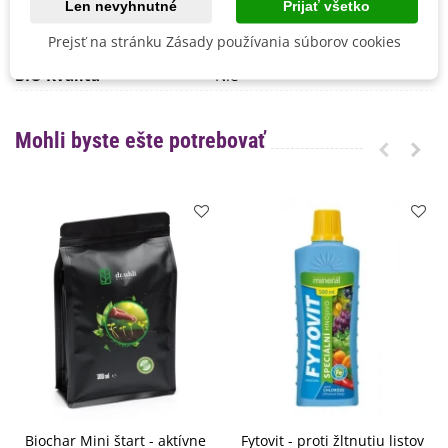
Len nevyhnutné
Prijať všetko
Mrazuvzdornosť
Nie
Prejsť na stránku Zásady používania súborov cookies
Vegetačné Obdobie
Letničky
BIO Kvalita
Nie
Mohli byste ešte potrebovať
Biochar Mini štart - aktívne
Fytovit - proti žltnutiu listov