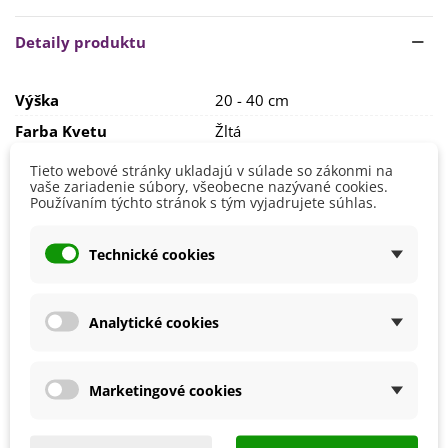
°C.
Semienka sa sejú do hĺbky
0,5 cm.
Ideálny spon je
20 x
20 cm.
Detaily produktu
Pred samotným výsevom sa odporúča semená máčať vo
vode.
Výška
20 - 40 cm
Rastline bude vyhovovať
slnečné či polo-tienisté
stanovisko
s
kyprou a dobre priepustnou
pôdou.
Farba Kvetu
Žltá
Zmes farieb
Tieto webové stránky ukladajú v súlade so zákonmi na
Doba Kvitnutia
August
vaše zariadenie súbory, všeobecne nazývané cookies.
Júl
Používaním týchto stránok s tým vyjadrujete súhlas.
September
Pestovanie
V exteriéri - vonku
Technické cookies
Stanovisko
Polotienisté
Slnečné
Analytické cookies
Výsev/výsadba
Apríl
Júl
Jún
Máj
Marketingové cookies
Marec
Výrobca
SemenaOnline