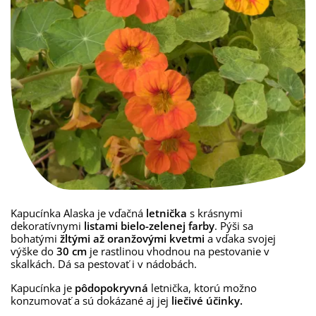
Kapucínka Alaska je vďačná
letnička
s krásnymi
dekoratívnymi
listami bielo-zelenej farby
. Pýši sa
bohatými
žltými až oranžovými kvetmi
a vďaka svojej
výške do
30 cm
je rastlinou vhodnou na pestovanie v
skalkách. Dá sa pestovať i v nádobách.
Kapucínka je
pôdopokryvná
letnička,
ktorú možno
konzumovať
a sú dokázané aj jej
liečivé účinky.