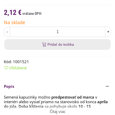
2,12 €
Na sklade
-
+
Pridať do košíka
Kód:
1001521
Obľúbené
Popis
Semená kapucínky možno
predpestovať od marca
v
interiéri alebo vysiať priamo na stanovisko od konca
apríla
do júla
.
Doba klíčenia
sa pohybuje okolo
10 - 15
dní.
Teplota na klíčenie by mala byť medzi
15 - 20
Čítaj viac