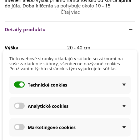
interiéri alebo vysiať priamo na stanovisko od konca
apríla
do júla
.
Doba klíčenia
sa pohybuje okolo
10 - 15
dní.
Teplota na klíčenie by mala byť medzi
15 - 20
Čítaj viac
°C.
Semienka sa sejú do hĺbky
0,5 cm.
Ideálny spon je
20 x
20 cm.
Detaily produktu
Pred samotným výsevom sa odporúča semená máčať vo
vode.
Výška
20 - 40 cm
Rastline bude vyhovovať
slnečné či polo-tienisté
stanovisko
s
kyprou a dobre priepustnou
pôdou.
Farba Kvetu
Oranžová
Tieto webové stránky ukladajú v súlade so zákonmi na
vaše zariadenie súbory, všeobecne nazývané cookies.
Doba Kvitnutia
August
Používaním týchto stránok s tým vyjadrujete súhlas.
Júl
September
Technické cookies
Pestovanie
V exteriéri - vonku
Stanovisko
Polotienisté
Slnečné
Analytické cookies
Výsev/výsadba
Apríl
Júl
Jún
Marketingové cookies
Máj
Marec