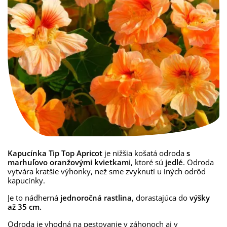
Kapucínka Tip Top Apricot
je nižšia košatá odroda
s
marhuľovo oranžovými kvietkami
, ktoré sú
jedlé
. Odroda
vytvára kratšie výhonky, než sme zvyknutí u iných odrôd
kapucínky.
Je to nádherná
jednoročná rastlina
, dorastajúca do
výšky
až 35 cm.
Odroda je vhodná na pestovanie v záhonoch aj v