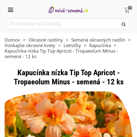
0
Domov
>
Okrasné rastliny
>
Semená okrasných rastlín
>
Vonkajšie okrasné kvety
>
Letničky
>
Kapucínka
>
Kapucínka nízka Tip Top Apricot - Tropaeolum Minus -
semená - 12 ks
Kapucínka nízka Tip Top Apricot -
Tropaeolum Minus - semená - 12 ks