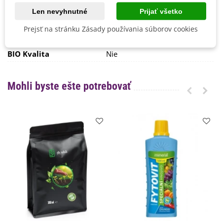
Výrobca
SemenaOnline
Len nevyhnutné
Prijať všetko
Mrazuvzdornosť
Nie
Prejsť na stránku Zásady používania súborov cookies
Vegetačné Obdobie
Letničky
BIO Kvalita
Nie
Mohli byste ešte potrebovať