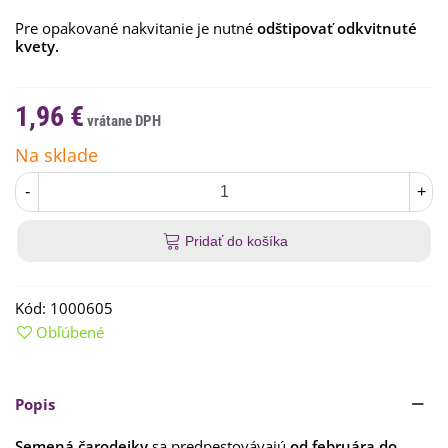
Pre opakované nakvitanie je nutné
odštipovať odkvitnuté
kvety.
1,96 €
Na sklade
-
+
Pridať do košíka
Kód:
1000605
Obľúbené
Popis
Semená čarodejky
sa predpestovávajú
od februára do