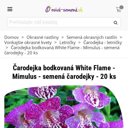
0
Domov
>
Okrasné rastliny
>
Semená okrasných rastlín
>
Vonkajšie okrasné kvety
>
Letničky
>
Čarodejka - letničky
>
Čarodejka bodkovaná White Flame - Mimulus - semená
čarodejky - 20 ks
Čarodejka bodkovaná White Flame -
Mimulus - semená čarodejky - 20 ks