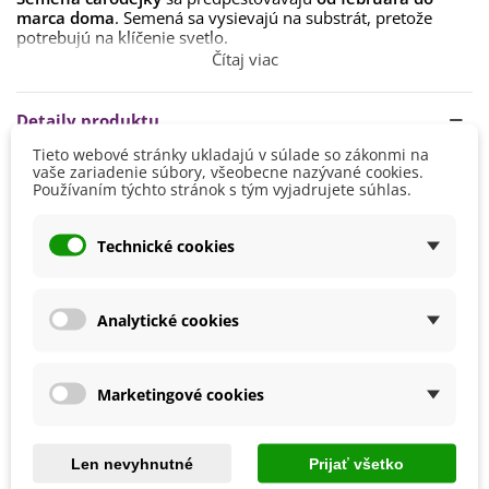
marca doma
. Semená sa vysievajú na substrát, pretože
potrebujú na klíčenie svetlo.
Čítaj viac
Doba klíčenia je približne
2 týždne pri teplote aspoň 12 °C.
Sadenice sa v máji vysádzajú na
polotienisté stanovište,
Detaily produktu
prípadne aj slnečné
. Vhodné je rozptýlené svetlo.
Tieto webové stránky ukladajú v súlade so zákonmi na
Čarodejkám vyhovuje
priepustný kyslý substrát
. Buď zvoľte
vaše zariadenie súbory, všeobecne nazývané cookies.
Výška
20 - 40 cm
substrát pre okrasné rastliny, alebo zmiešajte
zeminu,
Používaním týchto stránok s tým vyjadrujete súhlas.
piesok, rašelinu a kompost.
Farba Kvetu
Biela
Fialová
Technické cookies
Pestovanie
V exteriéri - vonku
Stanovisko
Polotienisté
Analytické cookies
Výsev/výsadba
Marec
Výrobca
SemenaOnline
Marketingové cookies
Mrazuvzdornosť
Nie
Vegetačné Obdobie
Letničky
Len nevyhnutné
Prijať všetko
Odroda
Nehybridná