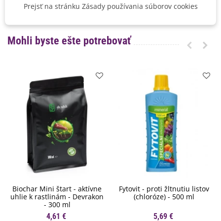
Prejsť na stránku Zásady používania súborov cookies
BIO Kvalita
Nie
Mohli byste ešte potrebovať
Biochar Mini štart - aktívne
Fytovit - proti žltnutiu listov
uhlie k rastlinám - Devrakon
(chloróze) - 500 ml
- 300 ml
4,61 €
5,69 €