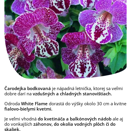
Čarodejka bodkovaná
je nápadná letnička, ktorej sa veľmi
dobre darí na
vzdušných a chladných stanovištiach.
Odroda
White Flame
dorastá do výšky okolo 30 cm a kvitne
fialovo-bielymi kvetmi.
Je veľmi vhodná
do kvetináča a balkónových nádob
ale aj
do vonkajších
záhonov, do okolia vodných plôch či do
skaliek.