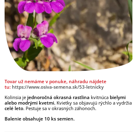
Tovar už nemáme v ponuke, náhradu nájdete
tu:
https://www.osiva-semena.sk/53-letnicky
Kolinsia je
jednoročná okrasná rastlina
kvitnúca
bielymi
alebo modrými kvetmi.
Kvietky sa objavujú rýchlo a vydržia
celé leto
. Pestuje sa v okrasných záhonoch.
Balenie obsahuje 10 ks semien.