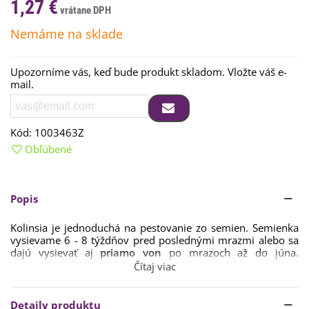
1,27 €
Nemáme na sklade
Upozorníme vás, keď bude produkt skladom. Vložte váš e-
mail.
Kód:
1003463Z
Obľúbené
Popis
Kolinsia
je
jednoduchá
na
pestovanie
zo
semien
.
Semienka
vysievame
6
-
8
týždňov
pred
poslednými
mrazmi
alebo
sa
dajú
vysievať
aj
priamo
von
po mrazoch
až
do
júna
.
Vysievame ich do
priepustnej a humóznej pôdy.
Čítaj viac
Klíčenie
trvá
7
-
21
dní
s
ideálnou
teplotou okolo
18
stupňov
.
Stanovisko
by
malo
byť
polo-tienisté
až
slnečné
.
Detaily produktu