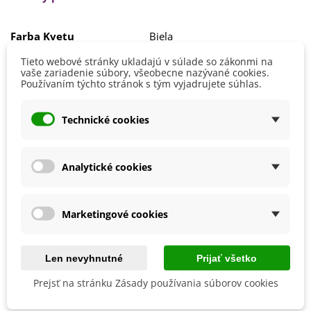
Farba Kvetu
Biela
Modrá
Tieto webové stránky ukladajú v súlade so zákonmi na
Doba Kvitnutia
August
vaše zariadenie súbory, všeobecne nazývané cookies.
Júl
Používaním týchto stránok s tým vyjadrujete súhlas.
Pestovanie
V exteriéri - vonku
Technické cookies
Stanovisko
Polotienisté
Slnečné
Výsev/výsadba
Apríl
Analytické cookies
Jún
Máj
Mrazuvzdornosť
Nie
Marketingové cookies
Vegetačné Obdobie
Letničky
BIO Kvalita
Nie
Len nevyhnutné
Prijať všetko
Prejsť na stránku Zásady používania súborov cookies
Mohli byste ešte potrebovať