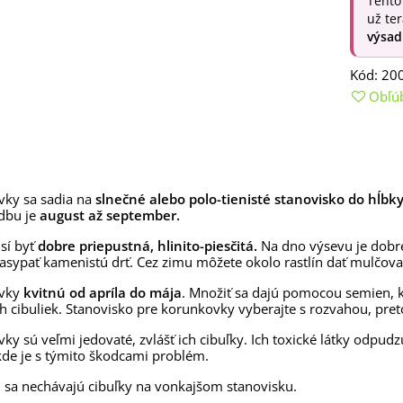
Tento
rkva neskorá Cidera -
už te
aucus carota - semená -...
výsad
,53 €
Kód:
20
alia Canova - Lilium -
ibuľoviny - 1 ks
Obľú
3,85 €
-30%
,69 €
egónia plnokvetá žltá -
egonia superba -...
3,85 €
-30%
,69 €
ky sa sadia na
slnečné alebo polo-tienisté stanovisko do hĺbk
dbu je
august až september.
ukalyptus Baby Blue -
lahovičník - Eukalyptus...
sí byť
dobre priepustná, hlinito-piesčitá.
Na dno výsevu je dobré
,08 €
asypať kamenistú drť. Cez zimu môžete okolo rastlín dať mulčova
vky
kvitnú od apríla do mája
. Množiť sa dajú pomocou semien, k
h cibuliek. Stanovisko pre korunkovky vyberajte s rozvahou, pret
ky sú veľmi jedovaté, zvlášť ich cibuľky. Ich toxické látky odpudz
kde je s týmito škodcami problém.
 sa nechávajú cibuľky na vonkajšom stanovisku.