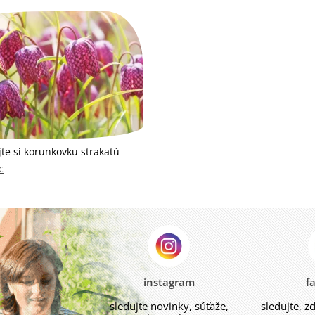
te si korunkovku strakatú
c
instagram
f
sledujte novinky, súťaže,
sledujte, z