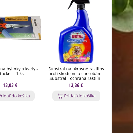
na bylinky a kvety -
Substral na okrasné rastliny
Orgamin -
tocker - 1 ks
proti škodcom a chorobám -
trval
Substral - ochrana rastlín -
Forestin
800 ml
13,03 €
13,36 €
Pridať do košíka
Pridať do košíka
P