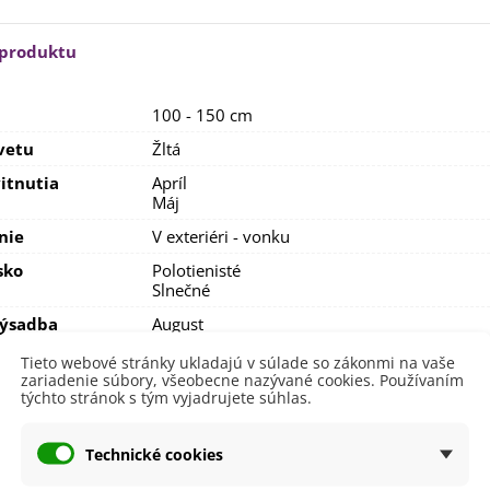
 produktu
100 - 150 cm
vetu
Žltá
itnutia
Apríl
Máj
nie
V exteriéri - vonku
sko
Polotienisté
Slnečné
výsadba
August
September
Tieto webové stránky ukladajú v súlade so zákonmi na vaše
a
SemenaOnline
zariadenie súbory, všeobecne nazývané cookies. Používaním
týchto stránok s tým vyjadrujete súhlas.
dornosť
Áno
né Obdobie
Trvalky
Technické cookies
bdobie Kvitnutia
Kvitnúce na jar