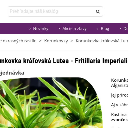
Novinky
Akcie a zľavy
Blog
Do
e okrasných rastlín
>
Korunkovky
>
Korunkovka kráľovská Lutea 
nkovka kráľovská Lutea - Fritillaria Imperial
bjednávka
Korunko
Afganist
Jej pri
Aj v záh
Rastlina
zvonček