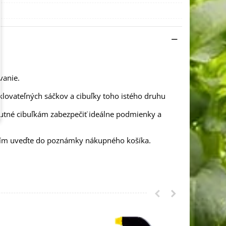
vanie.
klovateľných sáčkov a cibuľky toho istého druhu
nutné cibuľkám zabezpečiť ideálne podmienky a
osím uveďte do poznámky nákupného košíka.