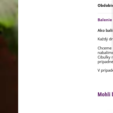
Obdobi
Balenie
Ako balí
Každý dr
Chceme b
nabalím
Cibuľky 
prípadne
V prípad
Mohli 