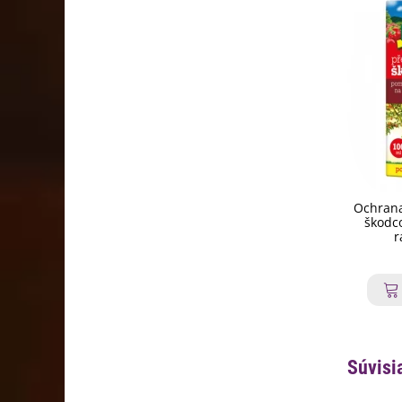
Ochrana
škodco
r
Súvisi