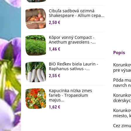
M
D
Cibuľa sadbová ozimná
1
Shakespeare - Allium cepa...
2,50 €
Ľ
c
Kôpor vonný Compact -
2
Anethum graveolens -...
B
1,46 €
Popis
B
2
BIO Reďkev biela Laurin -
Korunkov
Raphanus sativus -...
pre výsa
E
2,55 €
B
Pôda mu
4
navrch n
Kapucínka nízka zmes
Korunko
farieb - Tropaeolum
majus...
dcérskyc
1,62 €
Korunkov
miesto, 
Cez zimu