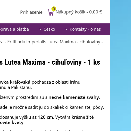
0
Nákupný košík
-
0,00 €
Prihlásenie
prava a platba
Česko
Kontakty - o nás
- Fritillaria Imperialis Lutea Maxima - cibuľoviny -
is Lutea Maxima - cibuľoviny - 1 ks
vka kráľovská
pochádza z oblasti Iránu,
anu a Pakistanu.
rodzeným prostredím sú
slnečné kamenisté svahy
.
rade je možné sadiť ju do skaliek či kamenistej pôdy.
 dosahuje výšku až
120 cm
. Vytvára krásne
žlté
ovité kvety
.