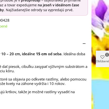
 produkt je v
predpredaji
– objednávku prijímame
raz a tovar expedujeme
na jeseň v ideálnom čase
by
. Najžiadanejšie odrody sa vypredajú prvé.
00428
bené
y 10 – 20 cm, ideálne
15 cm
od seba
. Ideálna doba
0
Obľúbené
 dať piesok, cibuľku zasypať výživným substrátom a
ciu kôru.
toré sa objavia po odkvete rastliny, alebo pomocou
ože kvety na záhone vydržia i 10 rokov.
ujú krtkov, takže je možné rastliny vysadiť na