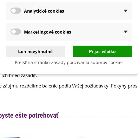
e Výsadby
Jeseň
Analytické cookies
 cibuľovín
Marketingové cookies
me cibuľoviny?
uh cibuliek je označený názvom, obrázkom a postupom na pesto
Len nevyhnutné
Prijať všetko
yť šetrní k prírode, preto cibuľoviny balíme do papierových recy
Prejsť na stránku Zásady používania súborov cookies
e dohromady.
ručne balíme v deň odoslania. Bezprostredne po ich obdržaní je 
 ich hneď zasadiť.
e záujmu rozdelíme balenie podľa Vašej požiadavky. Pokyny pr
byste ešte potrebovať