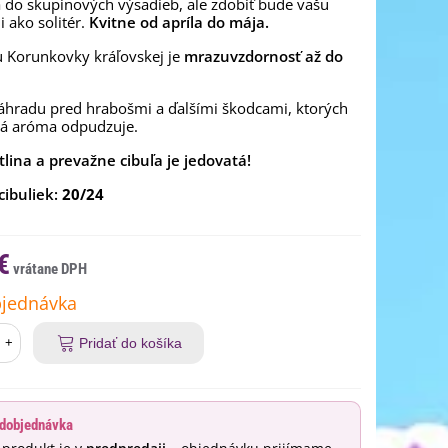
 do skupinových výsadieb, ale zdobiť bude vašu
i ako solitér.
Kvitne od apríla do mája.
 Korunkovky kráľovskej je
mrazuvzdornosť až do
áhradu pred hrabošmi a ďalšími škodcami, ktorých
ká aróma odpudzuje.
tlina a prevažne cibuľa je jedovatá!
cibuliek:
20/24
€
jednávka
+
Pridať do košíka
dobjednávka