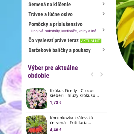
Semená na klíčenie
Trávne a lúčne osivo
Pomôcky a príslušenstvo
Hnojivá, substráty, kvetináče, knihy a iné
Čo vysievať práve teraz
AKTUÁLNE
Darčekové balíčky a poukazy
Výber pre aktuálne
obdobie
Krókus Firefly - Crocus
S
sieberi - hľuzy krókusu...
d
1,73 €
8
K
Korunkovka kráľovská
p
červená - Fritillaria...
3
4,46 €