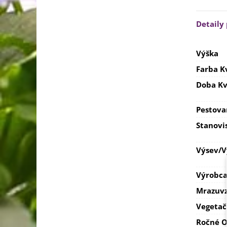
Detaily
Výška
Farba K
Doba Kv
Pestova
Stanovi
Výsev/
Výrobc
Mrazuvz
Vegetač
Ročné O