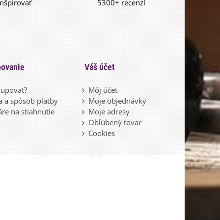
inšpirovať
5300+ recenzí
ovanie
Váš účet
upovať?
Môj účet
 a spôsob platby
Moje objednávky
re na stiahnutie
Moje adresy
Obľúbený tovar
Cookies