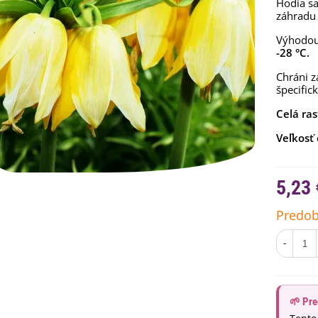
Hodia sa
záhradu 
Výhodou
-28 °C.
Chráni z
špecific
Celá ras
Veľkosť 
5,23 
Predob
emienkové bomby -
arčekový box na vajíčka -...
,68 €
-
uchynské bylinky na malú
lochu - výsevný disk...
,80 €
🌱 Pre