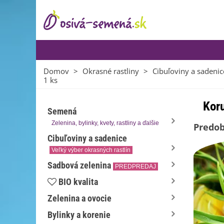
Domov
>
Okrasné rastliny
>
Cibuľoviny a sadenic
1 ks
Koru
Semená
Zelenina, bylinky, kvety, rastliny a ďalšie
Predo
Cibuľoviny a sadenice
Veľký výber okrasných rastlín
Sadbová zelenina
PREDPREDAJ
BIO kvalita
Zelenina a ovocie
Bylinky a korenie