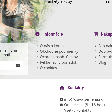
ankety a kvízy
sa 
Informácie
Nakup
O nás a kontakt
Ako nak
mi a inými
Obchodné podmienky
Doprava
 email.
Ochrana osob. údajov
Formulá
Reklamačný poriadok
Blog
O cookies
Kontakty
info@osiva-semena.sk
Online chat (8 - 16 hod)
Všetky kontakty