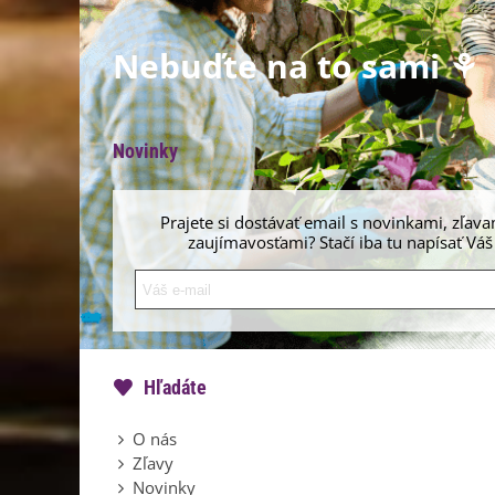
Nebuďte na to sami ⚘
Novinky
Prajete si dostávať email s novinkami, zľava
zaujímavosťami? Stačí iba tu napísať Váš
Hľadáte
O nás
Zľavy
Novinky