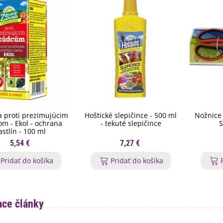
 proti prezimujúcim
Hoštické slepičince - 500 ml
Nožnice 
m - Ekol - ochrana
- tekuté slepičince
S
astlín - 100 ml
5,54 €
7,27 €
Pridať do košíka
Pridať do košíka
ace články