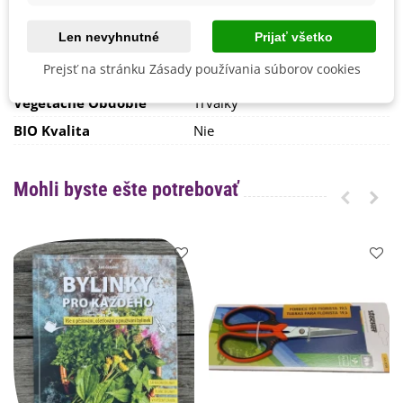
Výsev/výsadba
August
September
Len nevyhnutné
Prijať všetko
Výrobca
SemenaOnline
Prejsť na stránku Zásady používania súborov cookies
Mrazuvzdornosť
Áno
Vegetačné Obdobie
Trvalky
BIO Kvalita
Nie
Mohli byste ešte potrebovať