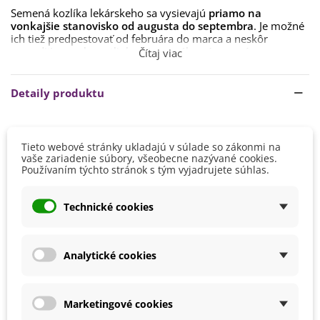
Semená kozlíka lekárskeho sa vysievajú
priamo na
vonkajšie stanovisko od augusta do septembra
. Je možné
ich tiež predpestovať od februára do marca a neskôr
presadiť von, ale rastlinky z jesenného výsevu sú
Čítaj viac
životaschopnejšie.
Semená sa vysievajú
na povrch substrátu, 30 cm od seba
.
Detaily produktu
Doba klíčenia je
1 – 3 týždne
.
Stanovisko by malo byť
slnečné alebo polotieň, s hlinito-
Výška
150 - 200 cm
piesčitou, priepustnou a humóznou pôdou
. Tá by mala
Tieto webové stránky ukladajú v súlade so zákonmi na
byť
neustále vlhká
.
Farba Kvetu
Biela
vaše zariadenie súbory, všeobecne nazývané cookies.
Používaním týchto stránok s tým vyjadrujete súhlas.
Ružová
Rastliny sú
mrazuvzdorné
a nepotrebujú na zimu žiadne
zvláštne opatrenia.
Doba Kvitnutia
August
Júl
Technické cookies
Koreň sa zberá v druhom roku od výsevu a
suší pri teplote
Jún
do 40 °C.
Máj
September
Analytické cookies
Pestovanie
V exteriéri - vonku
Stanovisko
Polotienisté
Slnečné
Marketingové cookies