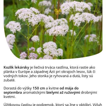
Kozlík lekársky
je liečivá trváca rastlina, ktorá rastie ako
plánka v Európe a západnej Ázii pri okrajoch lesov, lúk či
vodných tokov. Jeho stonka je ryhovaná a dutá, listy sú
zubaté.
Dorastá do výšky
150 cm
a kvitne
od mája do
septembra
aromatickými
bielymi až
ružovými
drobnými
kvetmi.
Úžitkovou časťou je podzemok, ktorý sa žne v októbri. Výluh