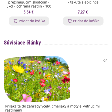
prezimujúcim škodcom -
- tekuté slepičince
Ekol - ochrana rastlín - 100
ml
5,54 €
7,27 €
Pridať do košíka
Pridať do košíka
Súvisiace články
Prilákajte do záhrady včely, čmeliaky a motýle kvitnúcimi
rastlinami