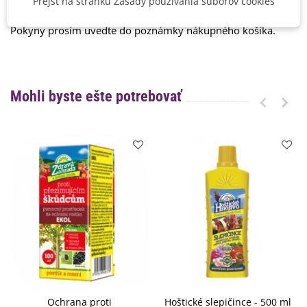
Prejsť na stránku Zásady používania súborov cookies
V prípade záujmu rozdelíme balenie podľa Vašej požiadavky.
Pokyny prosím uveďte do poznámky nákupného košíka.
Mohli byste ešte potrebovať
Ochrana proti
Hoštické slepičince - 500 ml