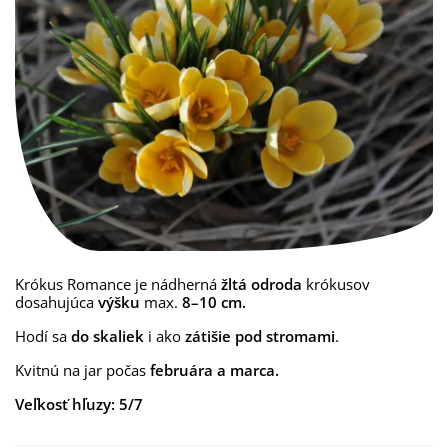
Krókus Romance je nádherná
žltá odroda
krókusov
dosahujúca
výšku
max.
8–10 cm.
Hodí sa
do skaliek
i ako
zátišie pod stromami
.
Kvitnú na jar počas
februára a marca.
Veľkosť hľuzy: 5/7