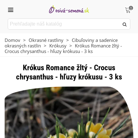
0
Domov
>
Okrasné rastliny
>
Cibuľoviny a sadenice
okrasných rastlín
>
Krókusy
>
Krókus Romance žltý -
Crocus chrysanthus - hľuzy krókusu - 3 ks
Krókus Romance žltý - Crocus
chrysanthus - hľuzy krókusu - 3 ks