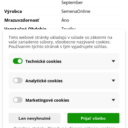
September
uložíme do tmavej a chladnej miestnosti. Na jeseň ich opäť
vysadíme.
Výrobca
SemenaOnline
Mrazuvzdornosť
Áno
Vegetačné Obdobie
Trvalky
Tieto webové stránky ukladajú v súlade so zákonmi na
Ročné Obdobie Kvitnutia
Kvitnúce na jar
vaše zariadenie súbory, všeobecne nazývané cookies.
Používaním týchto stránok s tým vyjadrujete súhlas.
Obdobie Výsadby
Jeseň
Technické cookies
Balenie cibuľovín
Ako balíme cibuľoviny?
Analytické cookies
Každý druh cibuliek je označený názvom, obrázkom a
postupom na pestovanie.
Chceme byť šetrní k prírode, preto cibuľoviny balíme do
Marketingové cookies
papierových recyklovateľných sáčkov a cibuľky toho istého
druhu nabalíme dohromady.
Cibuľky ručne balíme v deň odoslania. Bezprostredne po ich
Len nevyhnutné
Prijať všetko
obdržaní je nutné cibuľkám zabezpečiť ideálne podmienky a
prípadne ich hneď zasadiť.