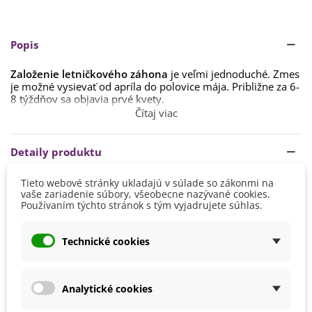
Popis
Založenie letničkového záhona
je veľmi jednoduché. Zmes
je možné vysievať od apríla do polovice mája. Približne za 6-
8 týždňov sa objavia prvé kvety.
Čítaj viac
Pred výsevom pozemok
odburinte a vyhnojte minerálnym
hnojivom
(cca 20 g/m²). Na takto pripravenú plochu už
môžete začať vysievať.
Detaily produktu
Odporúčaný výsev je 2 g/m². Pokiaľ chcete docieliť hustejší
Tieto webové stránky ukladajú v súlade so zákonmi na
porast, môžete zvýšiť výsev až na 5 g/m². Vysiatu zmes je
Výška
20 - 40 cm
vaše zariadenie súbory, všeobecne nazývané cookies.
nutné zasekať hrabľami, uvalcovať a je možné ju ihneď zaliať.
Používaním týchto stránok s tým vyjadrujete súhlas.
Farba Kvetu
Biela
Stačí iba jedno odburinenie počas celej vegetačnej sezóny,
Zmes farieb
pretože po zapojení porastu sa už buriny nemajú šancu
Technické cookies
presadiť. Lúku zalievajte až do doby, než rastliny dosiahnu
Doba Kvitnutia
August
výšku cca 15 cm, ďalej potom v období dlhotrvajúceho
Júl
sucha a v priebehu vegetácie.
Jún
September
Analytické cookies
Potrebujú
dostatočné teplo a zálievku
(až na výnimky).
Pestovanie
V exteriéri - vonku