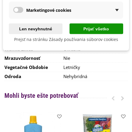
Semená jednotlivých druhov lúčnych kvetov klíčia pomaly a
Stanovisko
Slnečné
v priebehu celého roka, teda
nerovnomerne.
Marketingové cookies
Výsev/výsadba
Apríl
Vyrastenú lúku treba
pravidelne kosiť.
Kosenie a
Máj
odstránenie pokosenej hmoty uvoľní priestor na slnku aj
pomalšie rastúcim druhom rastlín alebo rastlinám, ktoré
Len nevyhnutné
Prijať všetko
Výrobca
Černý - BioPro
vyklíčili neskôr. Kosením sa teda podporuje
druhová
pestrosť lúčnych kvetov.
Prejsť na stránku Zásady používania súborov cookies
Veľkosť Balenia
20 g
Trávna Zmes
Okrasná
Mrazuvzdornosť
Nie
Vegetačné Obdobie
Letničky
Odroda
Nehybridná
Mohli byste ešte potrebovať