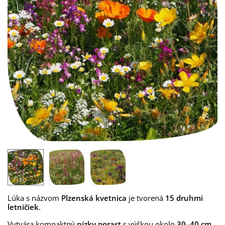
Lúka s názvom
Plzenská kvetnica
je tvorená
15 druhmi
letničiek
.
Vytvára kompaktný
nízky porast
s výškou okolo
30–40 cm
.