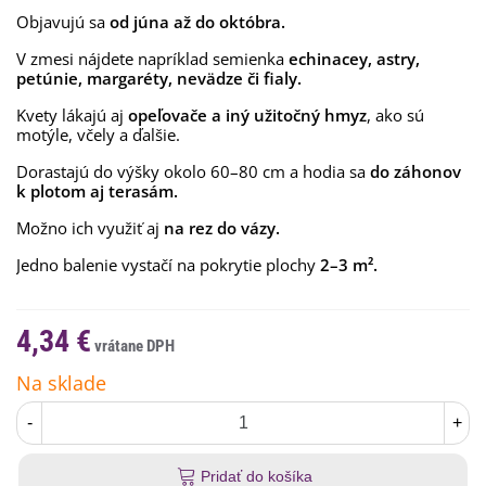
Objavujú sa
od júna až do októbra.
V zmesi nájdete napríklad semienka
echinacey, astry,
petúnie, margaréty, nevädze či fialy.
Kvety lákajú aj
opeľovače a iný užitočný hmyz
, ako sú
motýle, včely a ďalšie.
Dorastajú do výšky okolo 60–80 cm a hodia sa
do záhonov
k plotom aj terasám.
Možno ich využiť aj
na rez do vázy.
Jedno balenie vystačí na pokrytie plochy
2–3 m².
4,34 €
Na sklade
-
+
Pridať do košíka