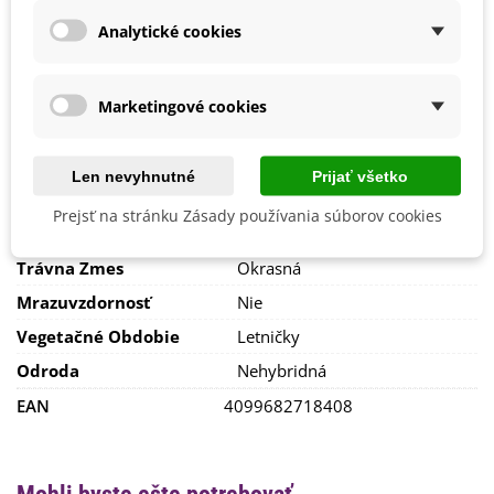
Jún
Analytické cookies
Október
September
Pestovanie
V exteriéri - vonku
Marketingové cookies
Stanovisko
Slnečné
Výsev/výsadba
Apríl
Len nevyhnutné
Prijať všetko
Jún
Máj
Prejsť na stránku Zásady používania súborov cookies
Výrobca
Kiepenkerl
Trávna Zmes
Okrasná
Mrazuvzdornosť
Nie
Vegetačné Obdobie
Letničky
Odroda
Nehybridná
EAN
4099682718408