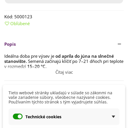
Kód:
5000123
Obľúbené
Popis
Ideálna doba pre výsev je
od apríla do júna na slnečné
stanovište.
Semená začínajú klíčiť po 7–21 dňoch pri teplote
v rozmedzí
15–20 ºC.
Čítaj viac
Zmes vysievajte
do humóznej pôdy
do hĺbky cca
0,5–1 cm.
Potrebujú
dostatočné teplo a zálievku.
Detaily produktu
Tieto webové stránky ukladajú v súlade so zákonmi na
vaše zariadenie súbory, všeobecne nazývané cookies.
Používaním týchto stránok s tým vyjadrujete súhlas.
Výška
60 - 80 cm
Farba Kvetu
Zmes farieb
Technické cookies
Doba Kvitnutia
August
Júl