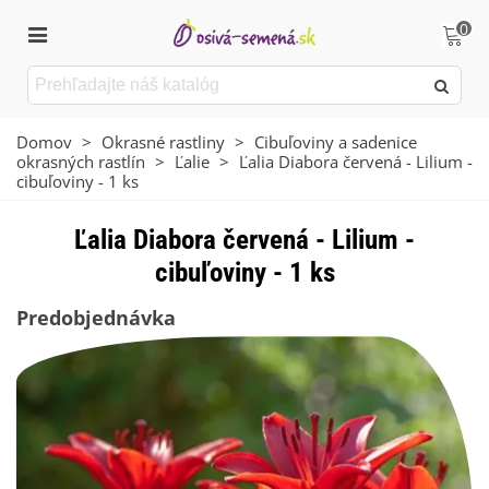
0
Domov
>
Okrasné rastliny
>
Cibuľoviny a sadenice
okrasných rastlín
>
Ľalie
>
Ľalia Diabora červená - Lilium -
cibuľoviny - 1 ks
Ľalia Diabora červená - Lilium -
cibuľoviny - 1 ks
Predobjednávka