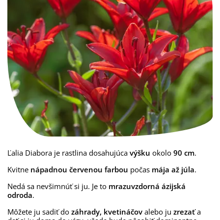
Ľalia Diabora je rastlina dosahujúca
výšku
okolo
90 cm
.
Kvitne
nápadnou červenou farbou
počas
mája až júla
.
Nedá sa nevšimnúť si ju. Je to
mrazuvzdorná ázijská
odroda
.
Môžete ju sadiť do
záhrady, kvetináčov
alebo ju
zrezať
a