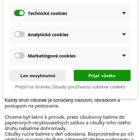
Odkvitnuté kvety se priebežne odstraňujú.
September
Ľalie sa dajú pestovať aj
v
črepníkoch
. Kvetináč by mal byť
Technické cookies
Výrobca
SemenaOnline
však dostatočne veľký, aspoň 20 x 20 cm. Nesmieme
zabudnúť na dobrú drenáž. Môžeme použiť i perlit.
Mrazuvzdornosť
Áno
Vegetačné Obdobie
Trvalky
Analytické cookies
Druh Ľalií
Ázijské hybridy
Obdobie Výsadby
Jar
Marketingové cookies
Jeseň
Len nevyhnutné
Prijať všetko
Balenie cibuľovín
Prejsť na stránku Zásady používania súborov cookies
Ako balíme cibuľoviny?
Každý druh cibuliek je označený názvom, obrázkom a
postupom na pestovanie.
Chceme byť šetrní k prírode, preto cibuľoviny balíme do
papierových recyklovateľných sáčkov a cibuľky toho istého
druhu nabalíme dohromady.
Cibuľky ručne balíme v deň odoslania. Bezprostredne po ich
obdržaní je nutné cibuľkám zabezpečiť ideálne podmienky a