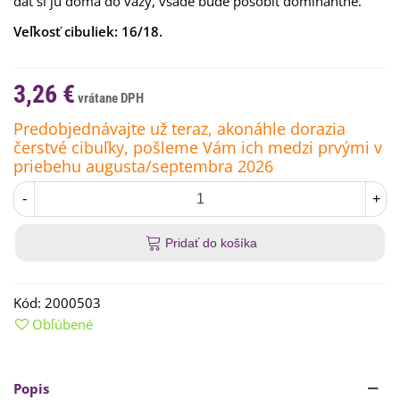
dať si ju doma do vázy, všade bude pôsobiť dominantne.
Veľkosť cibuliek: 16/18.
3,26 €
Predobjednávajte už teraz, akonáhle dorazia
čerstvé cibuľky, pošleme Vám ich medzi prvými v
priebehu augusta/septembra 2026
-
+
Pridať do košíka
Kód:
2000503
Obľúbené
Popis