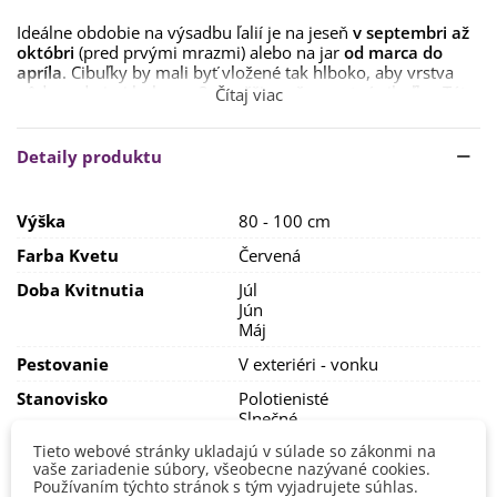
Ideálne obdobie na výsadbu ľalií je na jeseň
v septembri až
októbri
(pred prvými mrazmi) alebo na jar
od marca do
apríla
. Cibuľky by mali byť vložené tak hlboko, aby vrstva
pôdy nad nimi bola cca 3 x vyššia než samotná cibuľka. Táto
Čítaj viac
odporúčaná hĺbka chráni rastliny ako v zime, tak aj v lete
pred menej priaznivým počasím.
Detaily produktu
Ľalie vyžadujú
hlinito-piesčitú, na živiny bohatú,
priepustnú pôdu
, najčastejšie neutrálnu alebo mierne kyslú.
Pod cibuľku sa dáva
drenáž z piesku
zmiešaným s
Výška
80 - 100 cm
kompostom. Stanovisko by malo byť dostatočne
slnečné
,
ale zároveň chránené pred priamym slnkom. Je možné ľalie
Farba Kvetu
Červená
pestovať aj v
polotieni
. Ľalie odporúčame
sadiť v
skupinkách
Doba Kvitnutia
, aby lepšie vynikli.
Júl
Jún
Ľalie majú rady primeranú zálievku, určite sa neodporúča,
Máj
aby zotrvávali v premočenej pôde.
Pestovanie
V exteriéri - vonku
Pred zimou ľalie chránime vrstvou vyzretého kompostu,
Stanovisko
Polotienisté
ktorý im na jar poskytne dostatok živín. Odporúča sa taktiež
Slnečné
mulčovanie, a to po celý rok. Na jar je vhodné ľalie prihnojiť.
Možno použiť
špeciálne hnojivá
,
rohovinu
,
slepačince
alebo
Tieto webové stránky ukladajú v súlade so zákonmi na
Výsev/výsadba
Apríl
žihľavový výluh.
vaše zariadenie súbory, všeobecne nazývané cookies.
Marec
Používaním týchto stránok s tým vyjadrujete súhlas.
Október