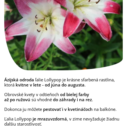
Ázijská odroda
ľalie Lollypop je
krásne sfarbená rastlina
,
ktorá
kvitne v lete - od júna do augusta
.
Obrovské kvety
v odtieňoch
od bielej farby
až po ružovú
sú vhodné
do záhrady i na rez
.
Dokonca ju môžete
pestovať i v kvetináčoch
na balkóne.
Ľalia Lollypop
je mrazuvzdorná
, v zime nevyžaduje žiadnu
ďalšiu starostlivosť.