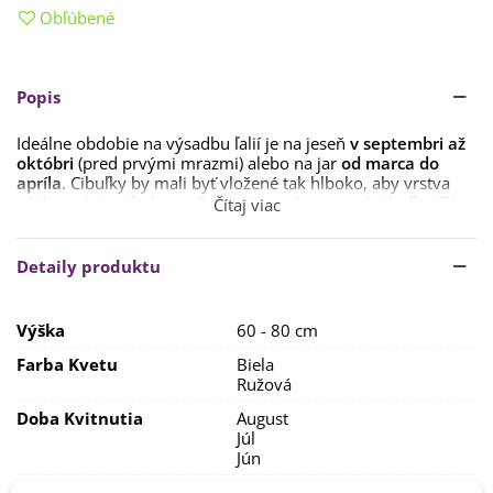
Obľúbené
Popis
Ideálne obdobie na výsadbu ľalií je na jeseň
v septembri až
októbri
(pred prvými mrazmi) alebo na jar
od marca do
apríla
. Cibuľky by mali byť vložené tak hlboko, aby vrstva
pôdy nad nimi bola cca 3 x vyššia než samotná cibuľka. Táto
Čítaj viac
odporúčaná hĺbka chráni rastliny ako v zime, tak aj v lete
pred menej priaznivým počasím.
Detaily produktu
Ľalie vyžadujú
hlinito-piesčitú, na živiny bohatú,
priepustnú pôdu
, najčastejšie neutrálnu alebo mierne kyslú.
Pod cibuľku sa dáva
drenáž z piesku
zmiešaným s
Výška
60 - 80 cm
kompostom. Stanovisko by malo byť dostatočne
slnečné
,
ale zároveň chránené pred priamym slnkom. Je možné ľalie
Farba Kvetu
Biela
pestovať aj v
polotieni
. Ľalie odporúčame
sadiť v
Ružová
skupinkách
, aby lepšie vynikli.
Doba Kvitnutia
August
Ľalie majú rady primeranú zálievku, určite sa neodporúča,
Júl
aby zotrvávali v premočenej pôde.
Jún
Pestovanie
V exteriéri - vonku