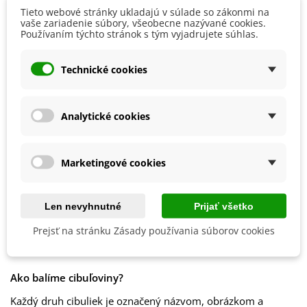
Pred zimou ľalie chránime vrstvou vyzretého kompostu,
Tieto webové stránky ukladajú v súlade so zákonmi na
ktorý im na jar poskytne dostatok živín. Odporúča sa taktiež
Stanovisko
Polotienisté
vaše zariadenie súbory, všeobecne nazývané cookies.
mulčovanie, a to po celý rok. Na jar je vhodné ľalie prihnojiť.
Slnečné
Používaním týchto stránok s tým vyjadrujete súhlas.
Možno použiť
špeciálne hnojivá
,
rohovinu
,
slepačince
alebo
žihľavový výluh.
Výsev/výsadba
Apríl
Marec
Technické cookies
Odkvitnuté kvety se priebežne odstraňujú.
Október
September
Ľalie sa dajú pestovať aj
v
črepníkoch
. Kvetináč by mal byť
však dostatočne veľký, aspoň 20 x 20 cm. Nesmieme
Výrobca
SemenaOnline
Analytické cookies
zabudnúť na dobrú drenáž. Môžeme použiť i perlit.
Mrazuvzdornosť
Áno
Vegetačné Obdobie
Trvalky
Marketingové cookies
Druh Ľalií
Ázijské hybridy
Obdobie Výsadby
Jar
Len nevyhnutné
Prijať všetko
Jeseň
Prejsť na stránku Zásady používania súborov cookies
Balenie cibuľovín
Ako balíme cibuľoviny?
Každý druh cibuliek je označený názvom, obrázkom a