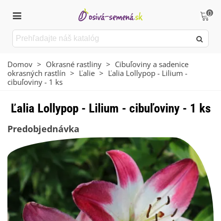
0
Domov
>
Okrasné rastliny
>
Cibuľoviny a sadenice
okrasných rastlín
>
Ľalie
>
Ľalia Lollypop - Lilium -
cibuľoviny - 1 ks
Ľalia Lollypop - Lilium - cibuľoviny - 1 ks
Predobjednávka