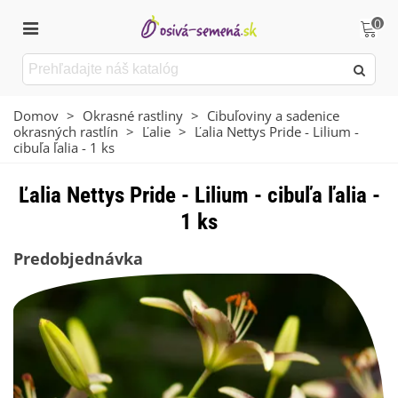
0
Domov
>
Okrasné rastliny
>
Cibuľoviny a sadenice
okrasných rastlín
>
Ľalie
>
Ľalia Nettys Pride - Lilium -
cibuľa ľalia - 1 ks
Ľalia Nettys Pride - Lilium - cibuľa ľalia -
1 ks
Predobjednávka