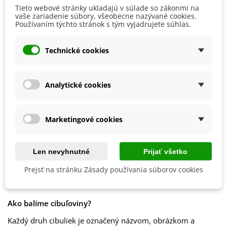
ktorý im na jar poskytne dostatok živín. Odporúča sa taktiež
Tieto webové stránky ukladajú v súlade so zákonmi na
Stanovisko
Polotienisté
vaše zariadenie súbory, všeobecne nazývané cookies.
mulčovanie, a to po celý rok. Na jar je vhodné ľalie prihnojiť.
Slnečné
Používaním týchto stránok s tým vyjadrujete súhlas.
Možno použiť
špeciálne
hnojivá
,
rohovinu
,
slepačince
alebo žihľavový výluh.
Výsev/výsadba
Apríl
Marec
Technické cookies
Odkvitnuté kvety se priebežne odstraňujú.
Október
September
Výrobca
SemenaOnline
Analytické cookies
Mrazuvzdornosť
Áno
Vegetačné Obdobie
Trvalky
Marketingové cookies
Druh Ľalií
Ázijské hybridy
Obdobie Výsadby
Jar
Len nevyhnutné
Prijať všetko
Jeseň
Prejsť na stránku Zásady používania súborov cookies
Balenie cibuľovín
Ako balíme cibuľoviny?
Každý druh cibuliek je označený názvom, obrázkom a