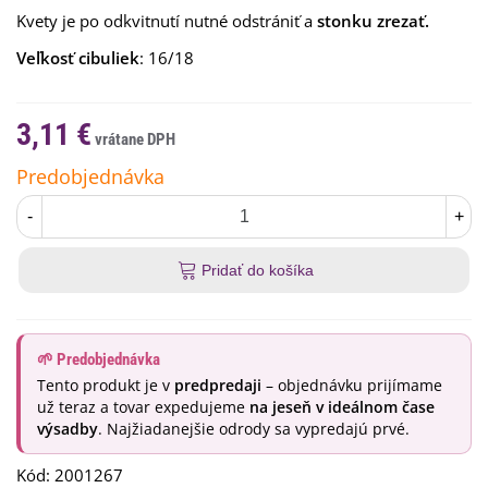
Kvety je po odkvitnutí nutné odstrániť a
stonku zrezať.
Veľkosť cibuliek
: 16/18
3,11 €
Predobjednávka
-
+
Pridať do košíka
🌱 Predobjednávka
Tento produkt je v
predpredaji
– objednávku prijímame
už teraz a tovar expedujeme
na jeseň v ideálnom čase
výsadby
. Najžiadanejšie odrody sa vypredajú prvé.
Kód:
2001267