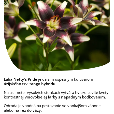
Ľalia Netty's Pride
je ďalším úspešným kultivarom
ázijského tzv. tango hybridu.
Na asi meter vysokých stonkách vytvára hviezdicovité kvety
kontrastnej
vínovobielej farby s nápadným bodkovaním.
Odroda je vhodná na pestovanie vo vonkajšom záhone
alebo
na rez do vázy.