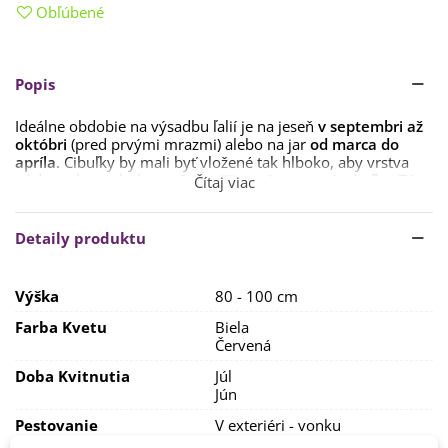
Obľúbené
Popis
Ideálne obdobie na výsadbu ľalií je na jeseň
v septembri až
októbri
(pred prvými mrazmi) alebo na jar
od marca do
apríla
. Cibuľky by mali byť vložené tak hlboko, aby vrstva
pôdy nad nimi bola cca 3 x vyššia než samotná cibuľka. Táto
Čítaj viac
odporúčaná hĺbka chráni rastliny ako v zime, tak aj v lete
pred menej priaznivým počasím.
Detaily produktu
Ľalie vyžadujú
hlinito-piesčitú, na živiny bohatú,
priepustnú pôdu
, najčastejšie neutrálnu alebo mierne kyslú.
Pod cibuľku sa dáva
drenáž z piesku
zmiešaným s
Výška
80 - 100 cm
kompostom. Stanovisko by malo byť dostatočne
slnečné
,
ale zároveň chránené pred priamym slnkom. Je možné ľalie
Farba Kvetu
Biela
pestovať aj v
polotieni
. Ľalie odporúčame
sadiť v
Červená
skupinkách
, aby lepšie vynikli.
Doba Kvitnutia
Júl
Ľalie majú rady primeranú zálievku, určite sa neodporúča,
Jún
aby zotrvávali v premočenej pôde.
Pestovanie
V exteriéri - vonku
V interiéri - dnu
Pred zimou ľalie chránime vrstvou vyzretého kompostu,