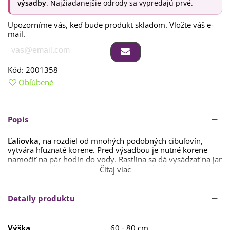
výsadby
. Najžiadanejšie odrody sa vypredajú prvé.
Upozorníme vás, keď bude produkt skladom. Vložte váš e-
mail.
Kód:
2001358
Obľúbené
Popis
Ľaliovka
, na rozdiel od mnohých podobných cibuľovín,
vytvára hľuznaté korene. Pred výsadbou je nutné korene
namočiť na pár hodín do vody. Rastlina sa dá vysádzať na jar
(marec – apríl) aj na jeseň (september – október). Optimálna
Čítaj viac
teplota pre rast je 8 °C, ale rastline sa bude dariť aj pri
teplote v rozmedzí 2–18 °C.
Detaily produktu
Dužinaté korene
vložíme do substrátu s pieskom.
Dbáme
na to, aby krčok rastliny – to je miesto, kde korene
prechádzajú do listov – bol približne 1 až 2 cm pod zemou.
Výška
60 - 80 cm