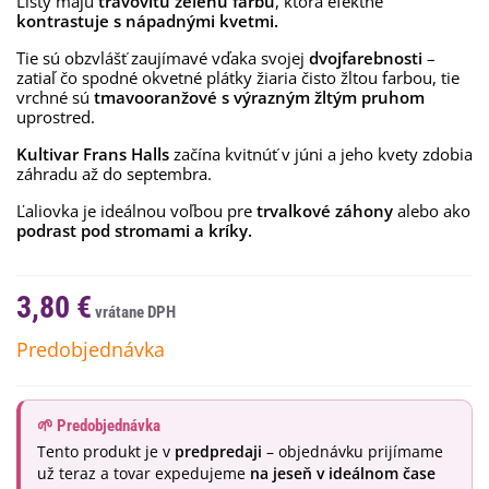
Listy majú
trávovitú zelenú farbu
, ktorá efektne
kontrastuje s nápadnými kvetmi.
Tie sú obzvlášť zaujímavé vďaka svojej
dvojfarebnosti
–
zatiaľ čo spodné okvetné plátky žiaria čisto žltou farbou, tie
vrchné sú
tmavooranžové s výrazným žltým pruhom
uprostred.
Kultivar Frans Halls
začína kvitnúť v júni a jeho kvety zdobia
záhradu až do septembra.
Ľaliovka je ideálnou voľbou pre
trvalkové záhony
alebo ako
podrast pod stromami a kríky.
3,80 €
Predobjednávka
🌱 Predobjednávka
Tento produkt je v
predpredaji
– objednávku prijímame
už teraz a tovar expedujeme
na jeseň v ideálnom čase