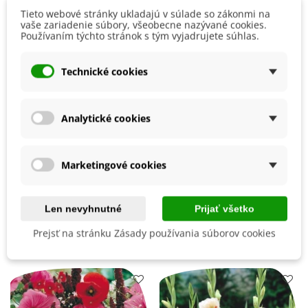
Návod na použitie:
Tieto webové stránky ukladajú v súlade so zákonmi na
vaše zariadenie súbory, všeobecne nazývané cookies.
Používaním týchto stránok s tým vyjadrujete súhlas.
Otvorte
spodnú časť pasce
a
nalejte
do nej
200 ml
roztoku
. Zavrite nádobu a zaveste na slnečné
Čítaj viac
miesta, kde lieta hmyz.
Technické cookies
Ďalšie informácie a bezpečnostné pokyny nájdete
Detaily produktu
uvedené na výrobku.
Analytické cookies
Výrobca
Bros
Veľkosť Balenia
200 ml
Marketingové cookies
Prípravok Proti
Bodavý hmyz
Muchy, mušky
Len nevyhnutné
Prijať všetko
Mohli byste ešte potrebovať
Prejsť na stránku Zásady používania súborov cookies