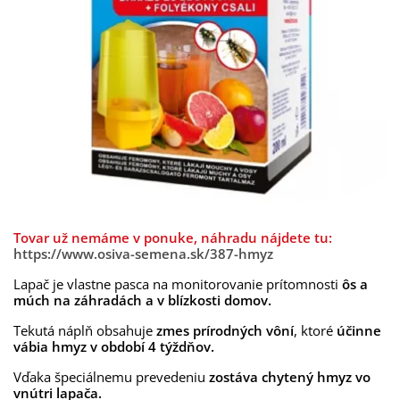
Tovar už nemáme v ponuke, náhradu nájdete tu:
https://www.osiva-semena.sk/387-hmyz
Lapač je vlastne pasca na monitorovanie prítomnosti
ôs
a
múch na záhradách a v blízkosti domov.
Tekutá náplň obsahuje
zmes
prírodných vôní
, ktoré
účinne
vábia hmyz v období 4 týždňov.
Vďaka špeciálnemu prevedeniu
zostáva chytený hmyz vo
vnútri lapača.