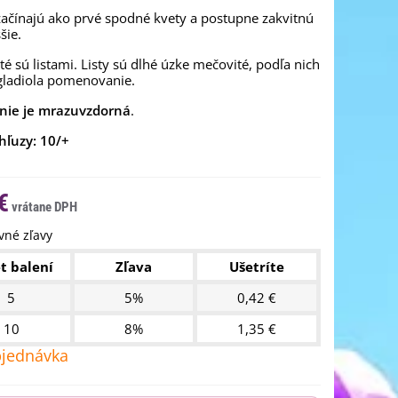
začínajú ako prvé spodné kvety a postupne zakvitnú
ššie.
é sú listami. Listy sú dlhé úzke mečovité, podľa nich
gladiola pomenovanie.
nie je mrazuvzdorná
.
hľuzy: 10/+
€
né zľavy
t balení
Zľava
Ušetríte
5
5%
0,42 €
10
8%
1,35 €
jednávka