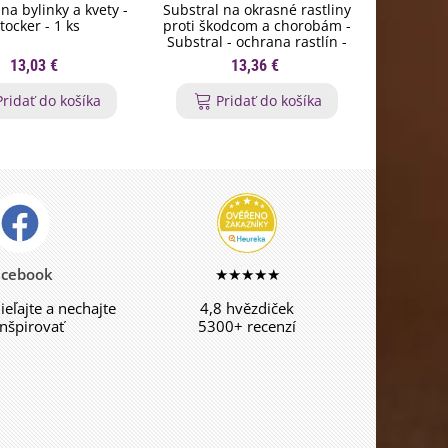
na bylinky a kvety -
Substral na okrasné rastliny
Orgamin -
tocker - 1 ks
proti škodcom a chorobám -
trval
Substral - ochrana rastlín -
Forestin
800 ml
13,03 €
13,36 €
Pridať do košíka
Pridať do košíka
P
acebook
★★★★★
dieľajte a nechajte
4,8 hvězdiček
inšpirovať
5300+ recenzí