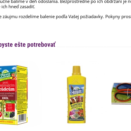
ručne balíme v deň odoslania. Bezprostredne po ich obdržaní je 
 ich hneď zasadiť.
e záujmu rozdelíme balenie podľa Vašej požiadavky. Pokyny pr
byste ešte potrebovať