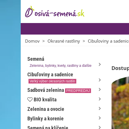
Domov
>
Okrasné rastliny
>
Cibuľoviny a sadenic
Semená
Zelenina, bylinky, kvety, rastliny a ďalšie
Dostup
Cibuľoviny a sadenice
Veľký výber okrasných rastlín
Sadbová zelenina
PREDPREDAJ
BIO kvalita
Zelenina a ovocie
Bylinky a korenie
Semená na klíčenie