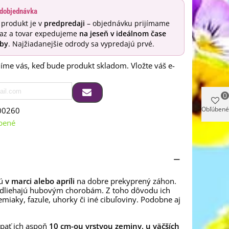
dobjednávka
 produkt je v
predpredaji
– objednávku prijímame
raz a tovar expedujeme
na jeseň v ideálnom čase
by
. Najžiadanejšie odrody sa vypredajú prvé.
me vás, keď bude produkt skladom. Vložte váš e-
0
Obľúbené
00260
bené
jú
v marci alebo apríli
na dobre prekyprený záhon.
podliehajú hubovým chorobám. Z toho dôvodu ich
emiaky, fazule, uhorky či iné cibuľoviny. Podobne aj
ypať ich aspoň
10 cm-ou vrstvou zeminy, u väčších