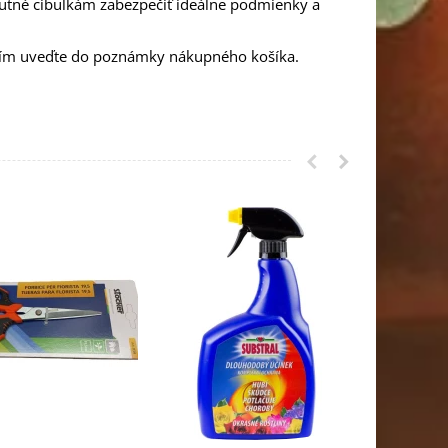
nutné cibuľkám zabezpečiť ideálne podmienky a
osím uveďte do poznámky nákupného košíka.