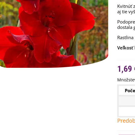
Kvitnúť 
aj tie vy
Podopret
dostala 
Rastlina
Veľkosť 
1,69 
Množstev
emienkové bomby -
Poče
arčekový box na vajíčka -...
,68 €
uchynské bylinky na malú
lochu - výsevný disk...
Predob
,80 €
rkva neskorá Cidera -