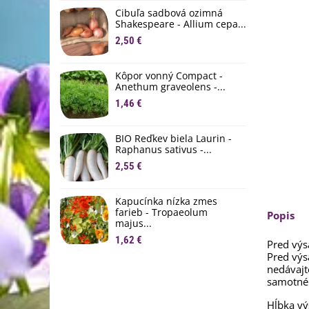
D
Cibuľa sadbová ozimná
1
Shakespeare - Allium cepa...
2,50 €
Ľ
c
Kôpor vonný Compact -
2
Anethum graveolens -...
B
1,46 €
B
2
BIO Reďkev biela Laurin -
Raphanus sativus -...
E
2,55 €
B
4
Kapucínka nízka zmes
farieb - Tropaeolum
Popis
majus...
1,62 €
Pred výs
Pred výs
nedávajt
samotné 
Hĺbka vý