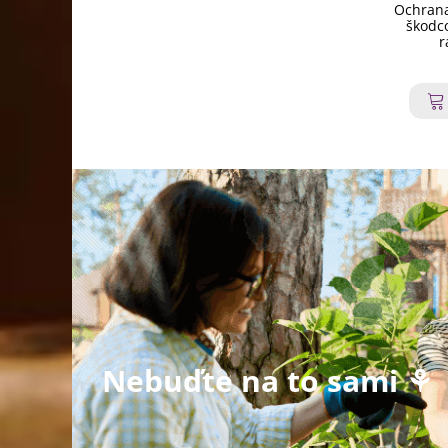
Ochrana
škodco
r
Nebuďte na to sami ⚘