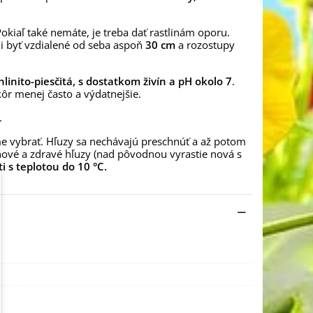
okiaľ také nemáte, je treba dať rastlinám oporu.
ali byť vzdialené od seba aspoň
30 cm
a rozostupy
hlinito-piesčitá, s dostatkom živín a pH okolo 7
.
kôr menej často a výdatnejšie.
.
e vybrať. Hľuzy sa nechávajú preschnúť a až potom
nové a zdravé hľuzy (nad pôvodnou vyrastie nová s
i s teplotou do 10 °C.