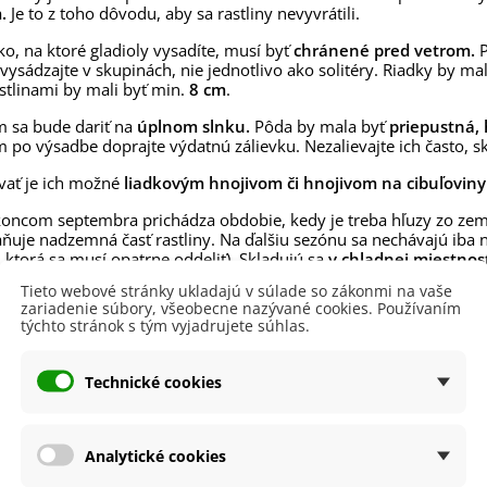
.
Je to z toho dôvodu, aby sa rastliny nevyvrátili.
ko, na ktoré gladioly vysadíte, musí byť
chránené pred vetrom.
P
 vysádzajte v skupinách, nie jednotlivo ako solitéry. Riadky by m
stlinami by mali byť min.
8 cm
.
m sa bude dariť na
úplnom slnku.
Pôda by mala byť
priepustná, 
m po výsadbe doprajte výdatnú zálievku. Nezalievajte ich často, s
vať je ich možné
liadkovým hnojivom či hnojivom na cibuľoviny
koncom septembra prichádza obdobie, kedy je treba hľuzy zo zem
aňuje nadzemná časť rastliny. Na ďalšiu sezónu sa nechávajú iba 
 ktorá sa musí opatrne oddeliť). Skladujú sa
v chladnej miestnost
Tieto webové stránky ukladajú v súlade so zákonmi na vaše
zariadenie súbory, všeobecne nazývané cookies. Používaním
týchto stránok s tým vyjadrujete súhlas.
 produktu
Technické cookies
40 - 60 cm
vetu
Červená
Analytické cookies
itnutia
August
Júl