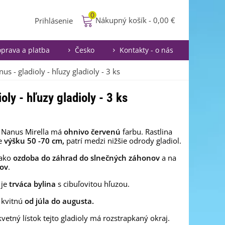
0
Nákupný košík
-
0,00 €
Prihlásenie
prava a platba
Česko
Kontakty - o nás
us - gladioly - hľuzy gladioly - 3 ks
oly - hľuzy gladioly - 3 ks
a Nanus Mirella má
ohnivo červenú
farbu. Rastlina
e
výšku 50 -70 cm,
patrí medzi nižšie odrody gladiol.
 ako
ozdoba do záhrad do slnečných záhonov
a na
tov
.
 je
trváca bylina
s cibuľovitou hľuzou.
 kvitnú
od júla do augusta.
vetný lístok tejto gladioly má rozstrapkaný okraj.