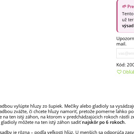
aucus carota - semená -...
🌱 Pre
,53 €
Tento
už te
alia Canova - Lilium -
ibuľoviny - 1 ks
výsad
3,85 €
-30%
,69 €
Upozorní
mail.
egónia plnokvetá žltá -
egonia superba -...
3,85 €
-30%
,69 €
Kód:
20
ukalyptus Baby Blue -
Obľú
lahovičník - Eukalyptus...
,08 €
adbou vylúpte hľuzy zo šupiek. Mečíky alebo gladioly sa vysádza
adbou zvážte, či chcete hľuzy namoriť, pretože pomerne ľahko 
e na ten istý záhon, na ktorom v predchádzajúcich rokoch rástli z
gladioly môžete na ten istý záhon sadiť
najskôr po 6 rokoch
.
sadby je rôzna – podľa veľkosti hľúz. U menších sa odporúča zas