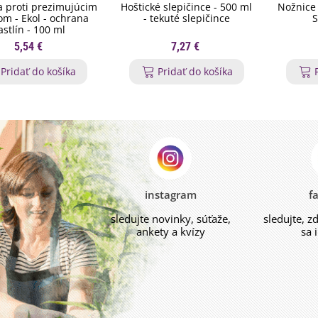
 proti prezimujúcim
Hoštické slepičince - 500 ml
Nožnice 
m - Ekol - ochrana
- tekuté slepičince
S
astlín - 100 ml
5,54 €
7,27 €
Pridať do košíka
Pridať do košíka
instagram
f
sledujte novinky, súťaže,
sledujte, z
ankety a kvízy
sa 