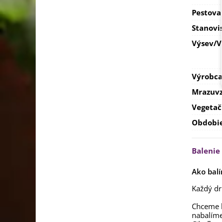
Pestova
Stanovi
Výsev/
Výrobc
Mrazuvz
Vegetač
Obdobi
Balenie
Ako balí
Každý dr
Chceme b
nabalím