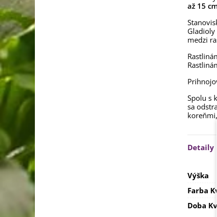
až 15 cm
Stanovis
Gladioly
medzi ra
Rastliná
Rastliná
Prihnojo
Spolu s 
sa odstr
koreňmi,
Detaily
Výška
Farba K
Doba Kv