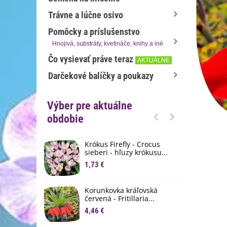
Trávne a lúčne osivo
Pomôcky a príslušenstvo
Hnojivá, substráty, kvetináče, knihy a iné
Čo vysievať práve teraz
AKTUÁLNE
Darčekové balíčky a poukazy
Výber pre aktuálne
obdobie
Krókus Firefly - Crocus
S
sieberi - hľuzy krókusu...
d
1,73 €
8
K
Korunkovka kráľovská
p
červená - Fritillaria...
3
4,46 €
M