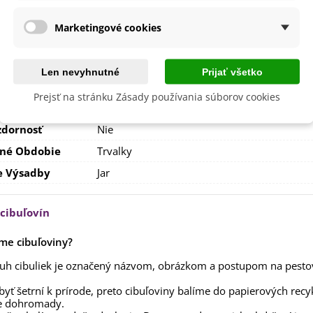
nie
V exteriéri - vonku
Marketingové cookies
sko
Slnečné
výsadba
Apríl
Len nevyhnutné
Prijať všetko
Máj
Marec
Prejsť na stránku Zásady používania súborov cookies
a
SemenaOnline
dornosť
Nie
né Obdobie
Trvalky
e Výsadby
Jar
 cibuľovín
me cibuľoviny?
uh cibuliek je označený názvom, obrázkom a postupom na pesto
yť šetrní k prírode, preto cibuľoviny balíme do papierových recy
e dohromady.