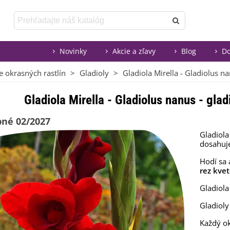
Novinky
Akcie a zľavy
Blog
Do
e okrasných rastlín
>
Gladioly
>
Gladiola Mirella - Gladiolus nan
Gladiola Mirella - Gladiolus nanus - gladi
né 02/2027
Gladiol
dosahuj
Hodí sa
rez kve
Gladiola
Gladioly
Každý ok