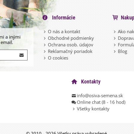
Informácie
Nakup
O nás a kontakt
Ako nak
mi a inými
Obchodné podmienky
Doprava
 email.
Ochrana osob. údajov
Formulá
Reklamačný poriadok
Blog
O cookies
Kontakty
info@osiva-semena.sk
Online chat (8 - 16 hod)
Všetky kontakty
© 2010 - 2026 Všetky práva vyhradené.