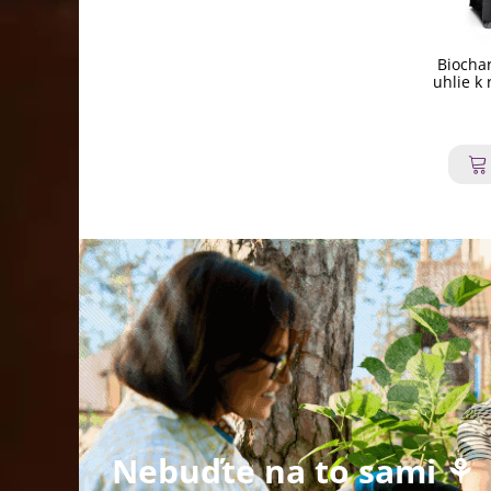
Biochar
uhlie k
Nebuďte na to sami ⚘