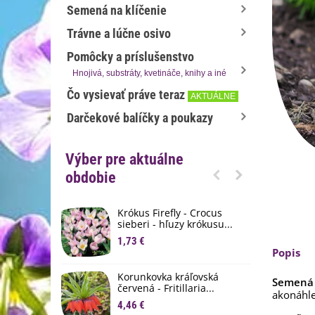
Semená na klíčenie
Trávne a lúčne osivo
Pomôcky a príslušenstvo
Hnojivá, substráty, kvetináče, knihy a iné
Čo vysievať práve teraz
AKTUÁLNE
Darčekové balíčky a poukazy
Výber pre aktuálne
obdobie
Krókus Firefly - Crocus
S
sieberi - hľuzy krókusu...
d
1,73 €
8
Popis
K
Korunkovka kráľovská
p
Semená 
červená - Fritillaria...
akonáhle
3
4,46 €