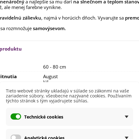
i nenáročný
a najlepšie sa mu darí
na slnečnom a teplom stanov
rkva neskorá Cidera -
ež, ale menej farebne vynikne.
aucus carota - semená -...
,53 €
ravidelnú zálievku
, najmä v horúcich dňoch. Vyvarujte sa
premo
alia Canova - Lilium -
 sa rozmnožuje
samovýsevom.
ibuľoviny - 1 ks
3,85 €
-30%
,69 €
 produktu
egónia plnokvetá žltá -
egonia superba -...
3,85 €
-30%
,69 €
60 - 80 cm
ukalyptus Baby Blue -
itnutia
August
lahovičník - Eukalyptus...
Júl
Jún
,08 €
Tieto webové stránky ukladajú v súlade so zákonmi na vaše
September
zariadenie súbory, všeobecne nazývané cookies. Používaním
týchto stránok s tým vyjadrujete súhlas.
nie
V exteriéri - vonku
sko
Slnečné
Technické cookies
výsadba
Apríl
Máj
Marec
Analytické cookies