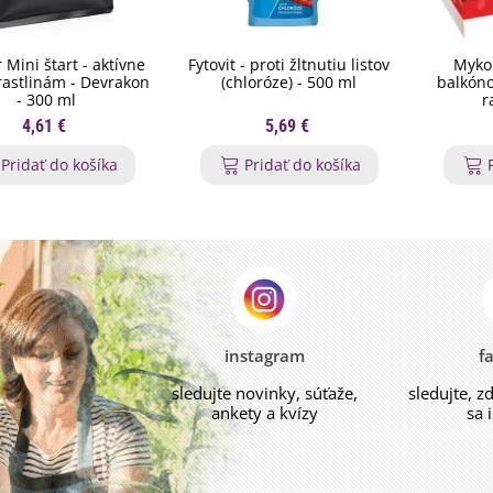
 Mini štart - aktívne
Fytovit - proti žltnutiu listov
Myko
 rastlinám - Devrakon
(chloróze) - 500 ml
balkóno
- 300 ml
r
4,61 €
5,69 €
Pridať do košíka
Pridať do košíka
instagram
f
sledujte novinky, súťaže,
sledujte, z
ankety a kvízy
sa 