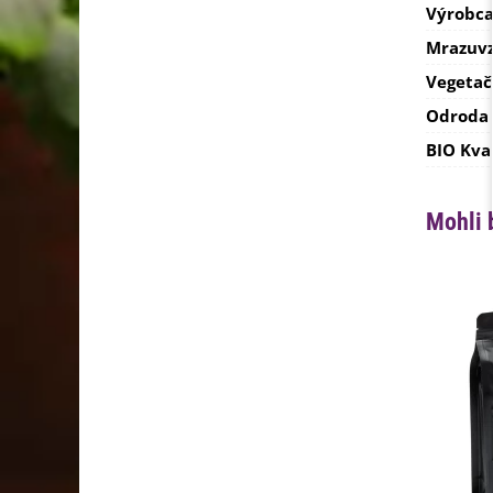
Výrobc
Mrazuvz
Vegetač
Odroda
BIO Kva
Mohli 