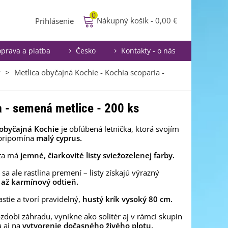
0
Nákupný košík
-
0,00 €
Prihlásenie
prava a platba
Česko
Kontakty - o nás
y
>
Metlica obyčajná Kochie - Kochia scoparia -
a - semená metlice - 200 ks
 obyčajná Kochie
je obľúbená letnička, ktorá svojím
pripomína
malý cyprus.
eta má
jemné, čiarkovité listy sviežozelenej farby.
 sa ale rastlina premení – listy získajú výrazný
 až karmínový odtieň.
astie a tvorí pravidelný,
hustý krík vysoký 80 cm.
zdobí záhradu, vynikne ako solitér aj v rámci skupín
a aj na
vytvorenie dočasného živého plotu.