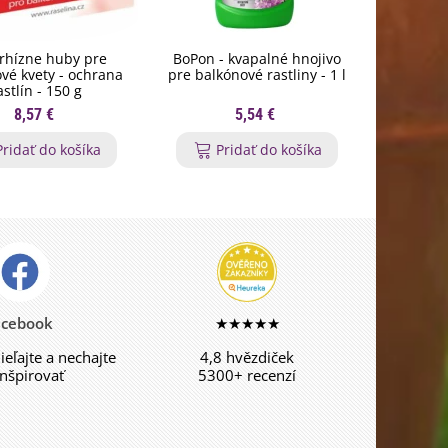
rhízne huby pre
BoPon - kvapalné hnojivo
Nožnice n
vé kvety - ochrana
pre balkónové rastliny - 1 l
St
astlín - 150 g
8,57 €
5,54 €
Pridať do košíka
Pridať do košíka
P
acebook
★★★★★
dieľajte a nechajte
4,8 hvězdiček
inšpirovať
5300+ recenzí