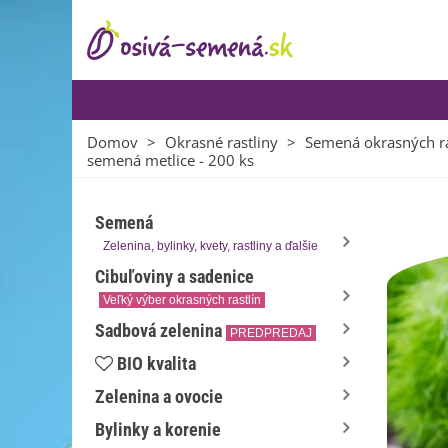
Domov
>
Okrasné rastliny
>
Semená okrasných ra
semená metlice - 200 ks
Semená
Zelenina, bylinky, kvety, rastliny a ďalšie
Cibuľoviny a sadenice
Veľký výber okrasných rastlín
Sadbová zelenina
PREDPREDAJ
BIO kvalita
Zelenina a ovocie
Bylinky a korenie