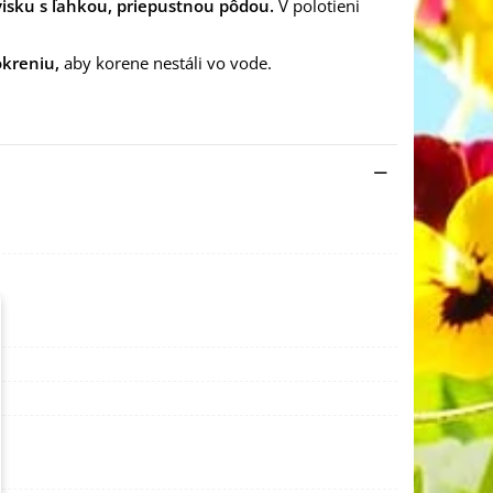
isku s ľahkou, priepustnou pôdou.
V polotieni
kreniu,
aby korene nestáli vo vode.