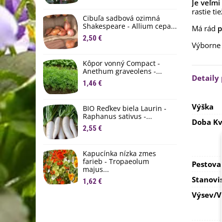
Je veľm
M
rastie ti
D
Cibuľa sadbová ozimná
1
Shakespeare - Allium cepa...
Má rád
p
2,50 €
Ľ
Výborne
c
Kôpor vonný Compact -
2
Anethum graveolens -...
Detaily
B
1,46 €
B
2
Výška
BIO Reďkev biela Laurin -
Raphanus sativus -...
E
Doba Kv
2,55 €
B
4
Kapucínka nízka zmes
farieb - Tropaeolum
Pestova
majus...
Stanovi
1,62 €
Výsev/