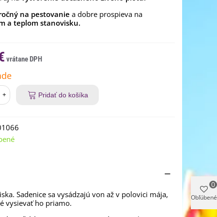
ročný na pestovanie
a dobre prospieva na
m a teplom stanovisku.
€
ade
+
Pridať do košíka
01066
bené
0
ska. Sadenice sa vysádzajú von až v polovici mája,
Obľúbené
é vysievať ho priamo.