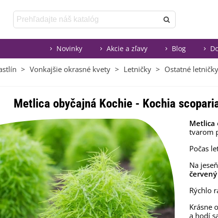
Novinky
Akcie a zľavy
Blog
Do
stlín
>
Vonkajšie okrasné kvety
>
Letničky
>
Ostatné letničk
Metlica obyčajná Kochie - Kochia scopari
Metlica
tvarom 
Počas l
Na jeseň
červený
Rýchlo r
Krásne o
a hodí s