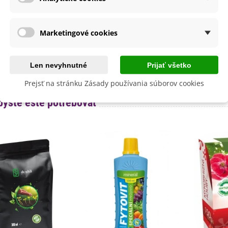
a
SemenaOnline
dornosť
Nie
Marketingové cookies
né Obdobie
Letničky
Nehybridná
Len nevyhnutné
Prijať všetko
lita
Nie
Prejsť na stránku Zásady používania súborov cookies
byste ešte potrebovať