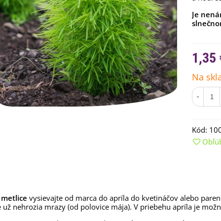
Je nená
slnečno
1,35 
Na skl
-
Kód:
10
Obľú
emienkové bomby -
arčekový box na vajíčka -...
,68 €
uchynské bylinky na malú
lochu - výsevný disk...
metlice
vysievajte od marca do apríla do kvetináčov alebo pareni
 už nehrozia mrazy (od polovice mája). V priebehu apríla je možn
,80 €