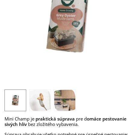
Mini Champ je
praktická súprava
pre d
omáce pestovanie
sivých hlív
bez zložitého vybavenia.
Súprava obsahuje všetko potrebné pre úspešné pestovanie: