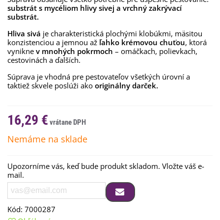
substrát s mycéliom hlivy sivej a vrchný zakrývací
substrát.
Hliva sivá
je charakteristická plochými klobúkmi, mäsitou
konzistenciou a jemnou až
ľahko krémovou chuťou
, ktorá
vynikne
v mnohých pokrmoch
– omáčkach, polievkach,
cestovinách a ďalších.
Súprava je vhodná pre pestovateľov všetkých úrovní a
taktiež skvele poslúži ako
originálny darček.
16,29 €
Nemáme na sklade
Upozorníme vás, keď bude produkt skladom. Vložte váš e-
mail.
Kód:
7000287