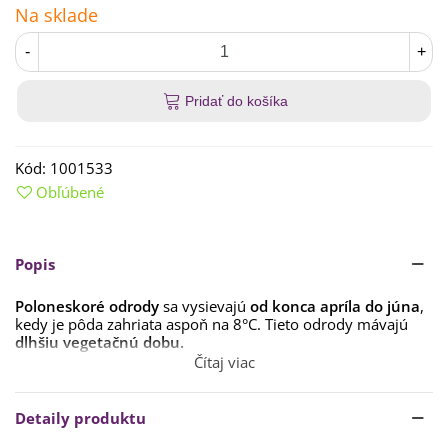
Na sklade
-
+
Pridať do košíka
Kód:
1001533
Obľúbené
Popis
Poloneskoré odrody
sa vysievajú
od konca apríla do júna
,
kedy je pôda zahriata aspoň na 8°C. Tieto odrody mávajú
dlhšiu vegetačnú dobu.
Čítaj viac
Hĺbka výsevu:
1–2 cm. Odporúčaná vzdialenosť:
30 × 10–15
cm.
Doba klíčenia: 10–20 dní, v suchu niekedy aj dlhšie.
Detaily produktu
Stanovište by malo byť
slnečné, pôda stredne ťažká,
hlbšia, priepustná.
Mrkva patrí medzi zeleninu druhej trate,