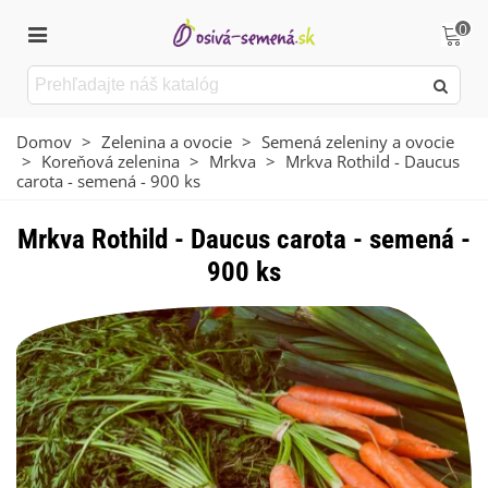
0
Domov
>
Zelenina a ovocie
>
Semená zeleniny a ovocie
>
Koreňová zelenina
>
Mrkva
>
Mrkva Rothild - Daucus
carota - semená - 900 ks
Mrkva Rothild - Daucus carota - semená -
900 ks