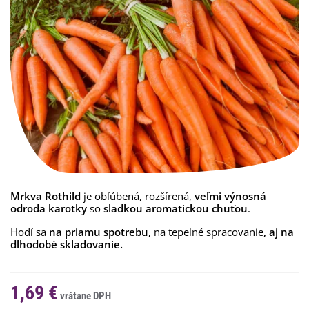
Mrkva Rothild
je obľúbená, rozšírená,
veľmi výnosná
odroda karotky
so
sladkou aromatickou chuťou
.
Hodí sa
na priamu spotrebu,
na tepelné spracovanie
,
aj
na
dlhodobé skladovanie.
1,69 €