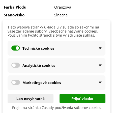
preto ju nevysievajte do čerstvo vyhnojenej pôdy ani na
Farba Plodu
Oranžová
miesta po koreňovej zelenine. Počas leta je nutná
pravidelná a hlbšia zálievka
, aby korene nepraskali.
Stanovisko
Slnečné
Susedné plodiny
vhodné k mrkvám sú cibuľoviny,
Výsev/výsadba
Apríl
reďkovky, hrach či paradajky. Poloneskoré odrody sú
Tieto webové stránky ukladajú v súlade so zákonmi na
Jún
vhodné na jesenný zber a vydržia aj dlhšie
skladovanie v
vaše zariadenie súbory, všeobecne nazývané cookies.
Máj
Používaním týchto stránok s tým vyjadrujete súhlas.
chladnej, tmavej miestnosti s dobrou cirkuláciou
Výrobca
SemenaOnline
vzduchu.
Mrazuvzdornosť
Nie
Technické cookies
Odroda
Nehybridná
Zber
August
Analytické cookies
Október
September
Skorosť Odrody
Poloneskorá
Marketingové cookies
BIO Kvalita
Nie
Typ Zberu
Jesenný
Len nevyhnutné
Prijať všetko
Zimný
Prejsť na stránku Zásady používania súborov cookies