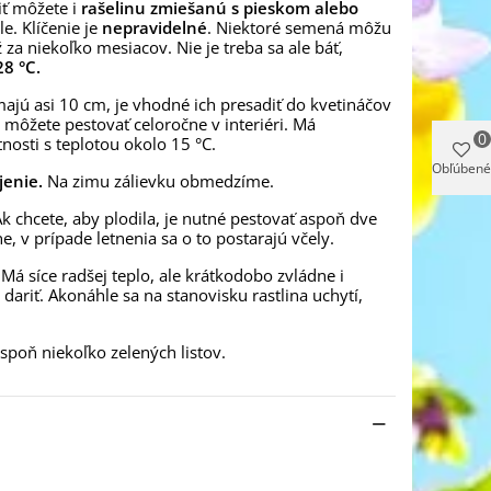
iť môžete i
rašelinu zmiešanú s pieskom alebo
e. Klíčenie je
nepravidelné
. Niektoré semená môžu
 za niekoľko mesiacov. Nie je treba sa ale báť,
28 °C.
majú asi 10 cm, je vhodné ich presadiť do kvetináčov
môžete pestovať celoročne v interiéri. Má
0
nosti s teplotou okolo 15 °C.
Obľúbené
jenie.
Na zimu zálievku obmedzíme.
 chcete, aby plodila, je nutné pestovať aspoň dve
, v prípade letnenia sa o to postarajú včely.
Má síce radšej teplo, ale krátkodobo zvládne i
dariť. Akonáhle sa na stanovisku rastlina uchytí,
spoň niekoľko zelených listov.