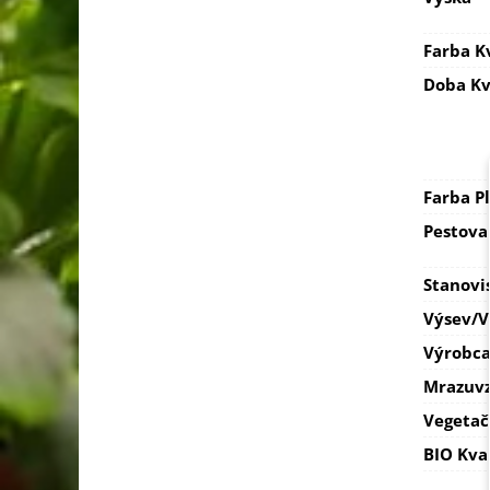
Farba K
Doba Kv
Farba P
Pestova
Stanovi
Výsev/
Výrobc
Mrazuvz
Vegetač
BIO Kva