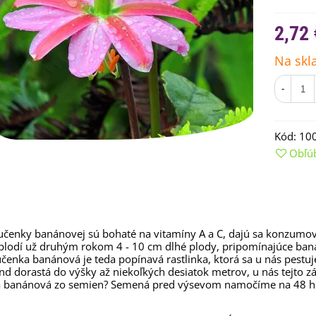
2,72 
Na skl
-
Kód:
10
Obľú
emienkové bomby -
arčekový box na vajíčka -...
,68 €
čenky banánovej sú bohaté na vitamíny A a C, dajú sa konzumov
 plodí už druhým rokom 4 - 10 cm dlhé plody, pripomínajúce baná
uchynské bylinky na malú
učenka banánová je teda popínavá rastlinka, ktorá sa u nás pestuje
lochu - výsevný disk...
nd dorastá do výšky až niekoľkých desiatok metrov, u nás tejto z
banánová zo semien? Semená pred výsevom namočíme na 48 hodí
,80 €
rkva neskorá Cidera -