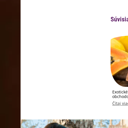
Súvisi
Exotické
obchodo
Čítaj via