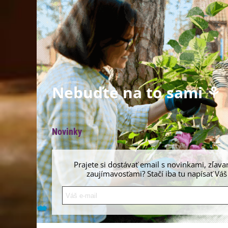
Nebuďte na to sami ⚘
Novinky
Prajete si dostávať email s novinkami, zľava
zaujímavosťami? Stačí iba tu napísať Váš