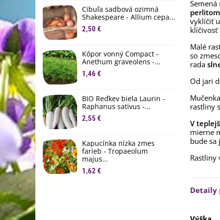
Semená m
D
Cibuľa sadbová ozimná
perlitom
1
Shakespeare - Allium cepa...
vyklíčiť 
2,50 €
klíčivos
Ľ
c
Malé ras
Kôpor vonný Compact -
2
so zmeso
Anethum graveolens -...
rada
sln
B
1,46 €
Od jari d
B
2
Mučenka 
BIO Reďkev biela Laurin -
Raphanus sativus -...
rastliny
E
2,55 €
B
V teplej
4
mierne m
bude sa j
Kapucínka nízka zmes
farieb - Tropaeolum
Rastliny
majus...
1,62 €
Detaily
Výška