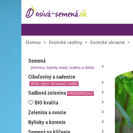
Domov
>
Exotické rastliny
>
Exotické okrasné
>
Semená
Zelenina, bylinky, kvety, rastliny a ďalšie
Cibuľoviny a sadenice
Veľký výber okrasných rastlín
Sadbová zelenina
PREDPREDAJ
BIO kvalita
Zelenina a ovocie
Bylinky a korenie
Semená na klíčenie