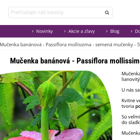
Novinky
Akcie a zľavy
Blog
Do
Mučenka banánová - Passiflora mollissima - semená mučenky - 5
Mučenka banánová - Passiflora mollissi
Mučenka
lianovit
U nás sa
Kvitne 
tvoria
po
Sú veľmi
do sladk
Mučenka