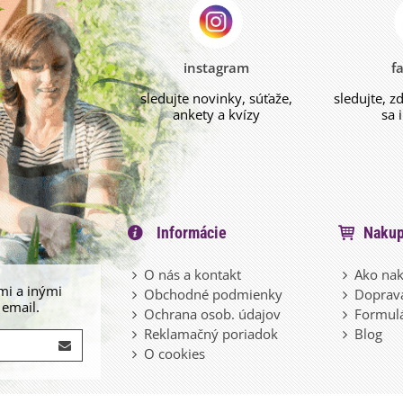
instagram
f
sledujte novinky, súťaže,
sledujte, z
ankety a kvízy
sa 
Informácie
Nakup
O nás a kontakt
Ako nak
mi a inými
Obchodné podmienky
Doprava
 email.
Ochrana osob. údajov
Formulá
Reklamačný poriadok
Blog
O cookies