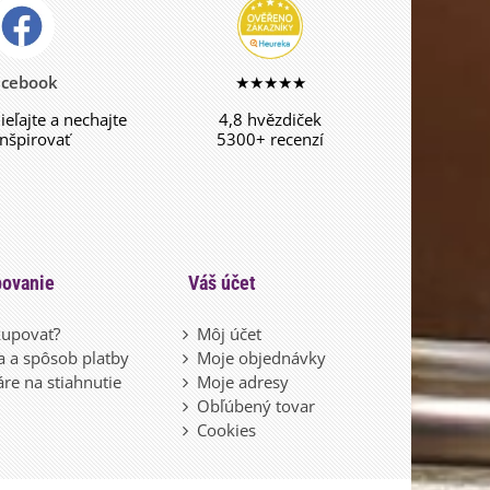
acebook
★★★★★
dieľajte a nechajte
4,8 hvězdiček
inšpirovať
5300+ recenzí
ovanie
Váš účet
upovať?
Môj účet
 a spôsob platby
Moje objednávky
re na stiahnutie
Moje adresy
Obľúbený tovar
Cookies