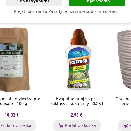
Len nevyhnutné
Prijať všetko
byste ešte potrebovať
Prejsť na stránku Zásady používania súborov cookies
Bonsai - mykoríza pre
Kvapalné hnojivo pre
Obal na
onsaje - 100 g
kaktusy a sukulenty - 0,25 l
prie
10,32 €
2,93 €
Pridať do košíka
Pridať do košíka