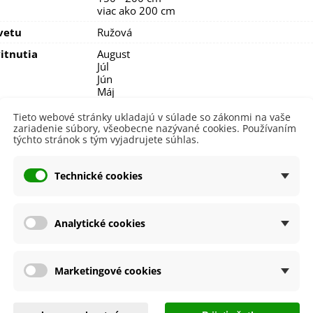
viac ako 200 cm
vetu
Ružová
itnutia
August
Júl
Jún
Máj
September
Tieto webové stránky ukladajú v súlade so zákonmi na vaše
lodu
Žltá
zariadenie súbory, všeobecne nazývané cookies. Používaním
týchto stránok s tým vyjadrujete súhlas.
nie
V interiéri - dnu
V nádobe
Technické cookies
sko
Slnečné
výsadba
Celoročne
Analytické cookies
a
SemenaOnline
dornosť
Nie
né Obdobie
Trvalky
Marketingové cookies
lita
Nie