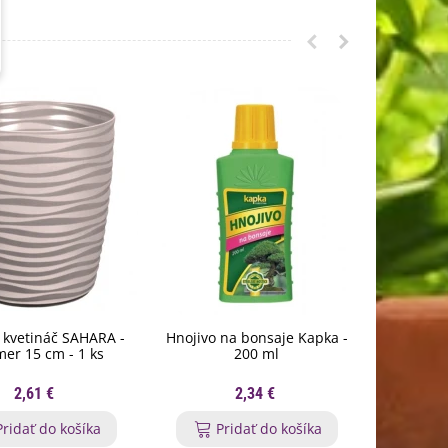
 kvetináč SAHARA -
Hnojivo na bonsaje Kapka -
Hnojivo
mer 15 cm - 1 ks
200 ml
zelené 
hno
2,61 €
2,34 €
Pridať do košíka
Pridať do košíka
P