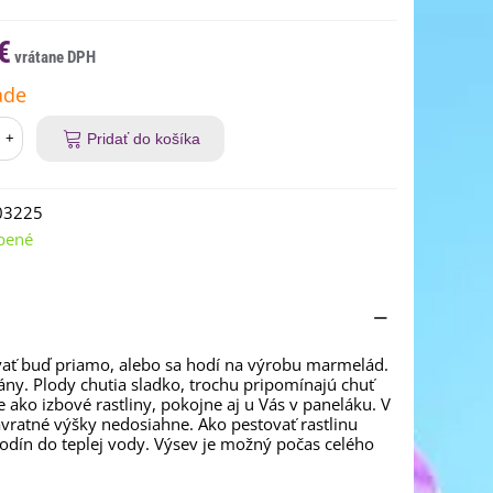
€
ade
+
Pridať do košíka
03225
bené
ať buď priamo, alebo sa hodí na výrobu marmelád.
ny. Plody chutia sladko, trochu pripomínajú chuť
 ako izbové rastliny, pokojne aj u Vás v paneláku. V
ávratné výšky nedosiahne. Ako pestovať rastlinu
n do teplej vody. Výsev je možný počas celého