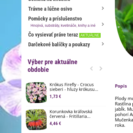
Trávne a lúčne osivo
Pomôcky a príslušenstvo
Hnojivá, substráty, kvetináče, knihy a iné
Čo vysievať práve teraz
AKTUÁLNE
Darčekové balíčky a poukazy
Výber pre aktuálne
obdobie
Krókus Firefly - Crocus
S
Popis
sieberi - hľuzy krókusu...
d
1,73 €
8
Plody mu
Rastlina
K
jabĺk. M
Korunkovka kráľovská
p
pohorí A
červená - Fritillaria...
Mučenka 
3
4,46 €
roka.
M