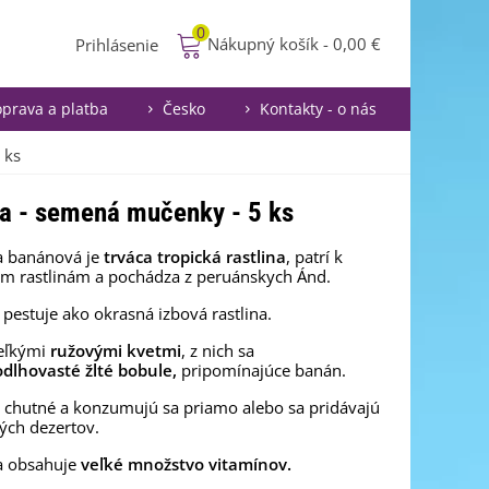
0
Nákupný košík
-
0,00 €
Prihlásenie
prava a platba
Česko
Kontakty - o nás
 ks
ma - semená mučenky - 5 ks
 banánová je
trváca tropická rastlina
, patrí k
ým rastlinám a pochádza z peruánskych Ánd.
 pestuje ako okrasná izbová rastlina.
veľkými
ružovými kvetmi
, z nich sa
dlhovasté žlté bobule,
pripomínajúce banán.
 chutné a konzumujú sa priamo alebo sa pridávajú
ých dezertov.
 obsahuje
veľké množstvo vitamínov.