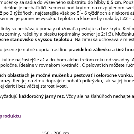
učenky sa sadia do výsevného substrátu do hĺbky
0,5 cm
. Použ
aucus carota - semená -...
. Ideálne je nechať klíčiť semená pod krytom na rozptýlenom svetl
,53 €
už po 3 týždňoch, najčastejšie však po 5 – 6 týždňoch a niektoré až
ť semien je pomerne vysoká. Teplota na klíčenie by mala byť
22 – 
alia Canova - Lilium -
ibuľoviny - 1 ks
tlinky sa nechávajú pomaly otužovať a pestujú sa bez krytu. Keď 
3,85 €
-30%
,69 €
u zeminy, rašeliny a piesku (optimálny pomer je 2:1:3). Mučenku 
ečné stanovisko s vyššou teplotou
. Na zimu sa uchováva v miest
egónia plnokvetá žltá -
o jesene je nutné dopriať rastline
egonia superba -...
pravidelnú zálievku a tiež hno
3,85 €
-30%
,69 €
kvitne najčastejšie až v druhom alebo treťom roku od výsadby. Ak
 spoločne, ideálne v rovnakom kvetináči. Opeľovať ich môžete ručne
ukalyptus Baby Blue -
lahovičník - Eukalyptus...
ších oblastiach je možné mučenku pestovať i celoročne vonku.
,08 €
razy. Keď jej na zimu doprajete bohatú prikrývku, tak sa jej bude 
ej dariť i bez väčšej starostlivosti.
 vyžadujú
každoročný jarný rez.
Vždy ale na šľahúňoch nechajte a
 produktu
150 - 200 cm