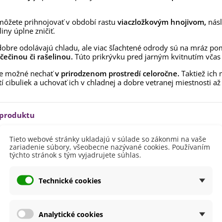
môžete prihnojovať v období rastu
viaczložkovým hnojivom,
násl
liny úplne zničiť.
dobre odolávajú chladu, ale viac šľachtené odrody sú na mráz pom
čečinou či rašelinou.
Túto prikrývku pred jarným kvitnutím včas 
je možné nechať
v prirodzenom prostredí celoročne.
Taktiež ich
tí cibuliek a uchovať ich v chladnej a dobre vetranej miestnosti a
 produktu
Tieto webové stránky ukladajú v súlade so zákonmi na vaše
20 - 40 cm
zariadenie súbory, všeobecne nazývané cookies. Používaním
týchto stránok s tým vyjadrujete súhlas.
vetu
Biela
itnutia
Apríl
Technické cookies
Máj
nie
V exteriéri - vonku
V interiéri - dnu
Analytické cookies