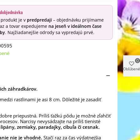
dobjednávka
 produkt je v
predpredaji
– objednávku prijímame
raz a tovar expedujeme
na jeseň v ideálnom čase
by
. Najžiadanejšie odrody sa vypredajú prvé.
00595
bené
0
Obľúbené
cich záhradkárov.
dzi rastlinami je asi 8 cm. Dôležité je zasadiť
dobre priepustná. Príliš ťažkú ​​pôdu je možné zľahčiť
ocesov. Narcisy nevysádzajte na príliš tienisté
ulipány, zemiaky, paradajky, cibuľa či cesnak.
vanie nie je vhodné.
Stačí raz za čas výdatnejšia