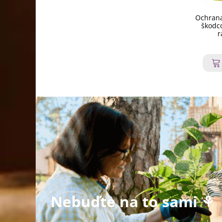
Ochrana
škodco
r
Nebuďte na to sami ⚘