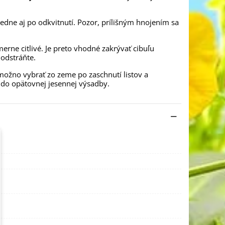
edne aj po odkvitnutí. Pozor, prílišným hnojením sa
erne citlivé. Je preto vhodné zakrývať cibuľu
odstráňte.
 možno vybrať zo zeme po zaschnutí listov a
ž do opätovnej jesennej výsadby.