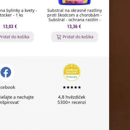
na bylinky a kvety -
Substral na okrasné rastliny
Orgamin -
tocker - 1 ks
proti škodcom a chorobám -
trval
Substral - ochrana rastlín -
Forestin
800 ml
13,03 €
13,36 €
Pridať do košíka
Pridať do košíka
P
acebook
★★★★★
dieľajte a nechajte
4,8 hvězdiček
inšpirovať
5300+ recenzí