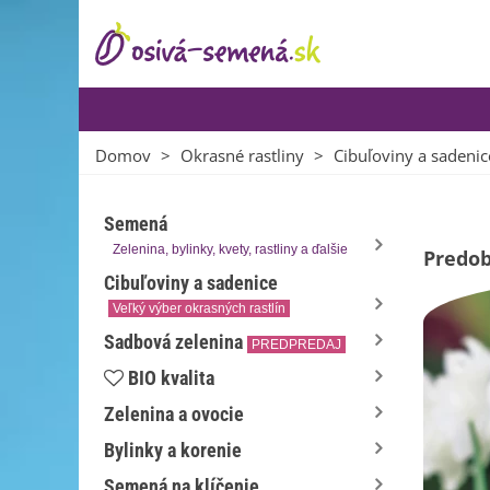
Domov
>
Okrasné rastliny
>
Cibuľoviny a sadenic
Semená
Zelenina, bylinky, kvety, rastliny a ďalšie
Predo
Cibuľoviny a sadenice
Veľký výber okrasných rastlín
Sadbová zelenina
PREDPREDAJ
BIO kvalita
Zelenina a ovocie
Bylinky a korenie
Semená na klíčenie