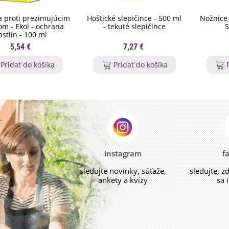
 proti prezimujúcim
Hoštické slepičince - 500 ml
Nožnice 
m - Ekol - ochrana
- tekuté slepičince
S
astlín - 100 ml
5,54 €
7,27 €
Pridať do košíka
Pridať do košíka
instagram
f
sledujte novinky, súťaže,
sledujte, z
ankety a kvízy
sa 