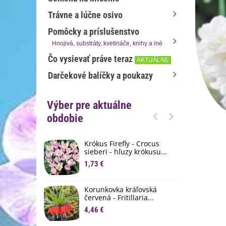
Trávne a lúčne osivo
Pomôcky a príslušenstvo
Hnojivá, substráty, kvetináče, knihy a iné
Čo vysievať práve teraz
AKTUÁLNE
Darčekové balíčky a poukazy
Výber pre aktuálne
obdobie
Krókus Firefly - Crocus
S
sieberi - hľuzy krókusu...
d
1,73 €
8
K
Korunkovka kráľovská
p
červená - Fritillaria...
3
4,46 €
M