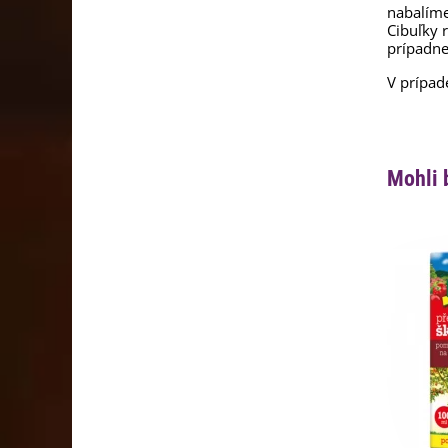
nabalím
Cibuľky 
prípadne
V prípad
Mohli 