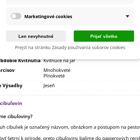
sko
Polotienisté
Slnečné
výsadba
Október
Marketingové cookies
September
a
SemenaOnline
Len nevyhnutné
Prijať všetko
dornosť
Áno
Prejsť na stránku Zásady používania súborov cookies
né Obdobie
Trvalky
bdobie Kvitnutia
Kvitnúce na jar
rcisov
Mnohokveté
Plnokveté
e Výsadby
Jeseň
 cibuľovín
me cibuľoviny?
uh cibuliek je označený názvom, obrázkom a postupom na pesto
yť šetrní k prírode, preto cibuľoviny balíme do papierových recy