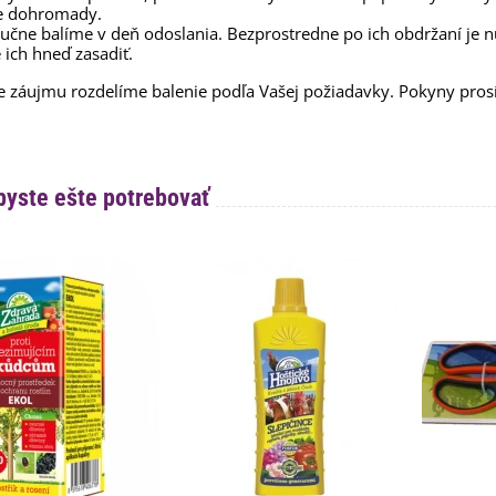
e dohromady.
ručne balíme v deň odoslania. Bezprostredne po ich obdržaní je 
 ich hneď zasadiť.
e záujmu rozdelíme balenie podľa Vašej požiadavky. Pokyny pr
byste ešte potrebovať