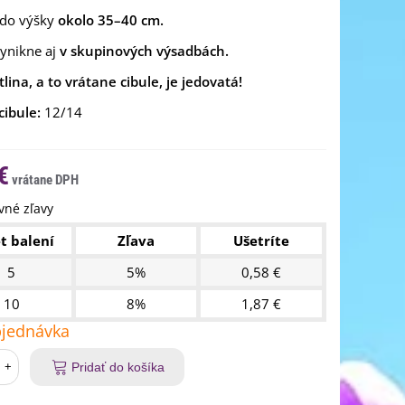
 do výšky
okolo 35–40 cm.
ynikne aj
v skupinových výsadbách.
tlina, a to vrátane cibule, je jedovatá!
cibule:
12/14
€
né zľavy
t balení
Zľava
Ušetríte
5
5%
0,58 €
10
8%
1,87 €
jednávka
+
Pridať do košíka