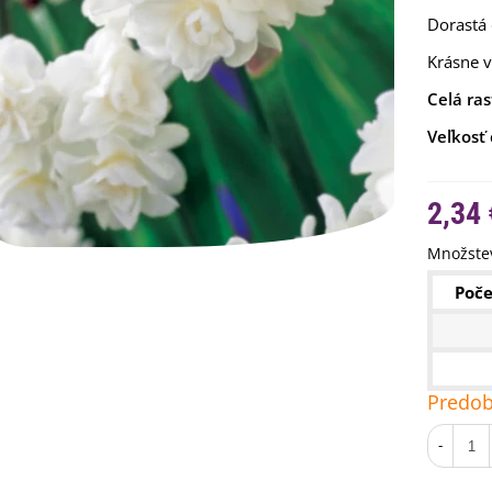
Dorastá
Krásne v
Celá ras
Veľkosť 
2,34 
Množstev
Poče
emienkové bomby -
arčekový box na vajíčka -...
,68 €
uchynské bylinky na malú
Predob
lochu - výsevný disk...
,80 €
-
rkva neskorá Cidera -