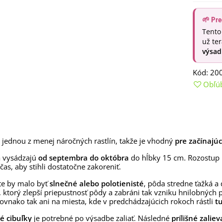
aucus carota - semená -...
,53 €
🌱 Pre
Tento
alia Canova - Lilium -
už te
ibuľoviny - 1 ks
výsad
3,85 €
-30%
,69 €
Kód:
20
egónia plnokvetá žltá -
egonia superba -...
Obľú
3,85 €
-30%
,69 €
ukalyptus Baby Blue -
lahovičník - Eukalyptus...
,08 €
 jednou z menej náročných rastlín, takže je vhodný
pre začínajú
a vysádzajú
od septembra do októbra
do hĺbky 15 cm. Rozostup me
čas, aby stihli dostatočne zakoreniť.
te by malo byť
slnečné alebo polotienisté
, pôda stredne ťažká a 
 ktorý zlepší priepustnosť pôdy a zabráni tak vzniku hnilobných pr
rovnako tak ani na miesta, kde v predchádzajúcich rokoch rástli
t
é cibuľky
je potrebné po výsadbe zaliať. Následné
prílišné zalie