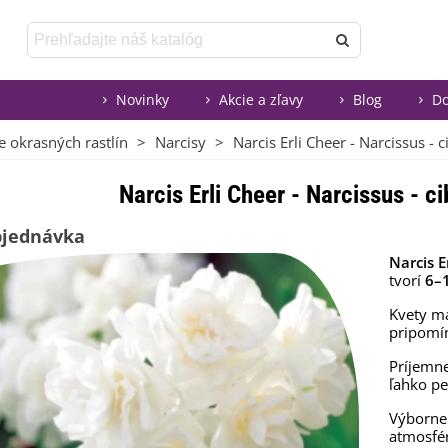
Novinky
Akcie a zľavy
Blog
Do
e okrasných rastlín
>
Narcisy
>
Narcis Erli Cheer - Narcissus - c
Narcis Erli Cheer - Narcissus - ci
bjednávka
Narcis E
tvorí
6–1
Kvety m
pripomín
Príjemn
ľahko pe
Výborne 
atmosfér