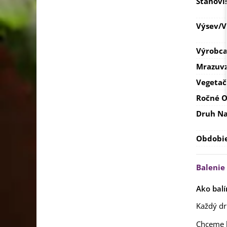
Stanovi
Výsev/
Výrobc
Mrazuvz
Vegetač
Ročné O
Druh Na
Obdobi
Balenie
Ako balí
Každý dr
Chceme b