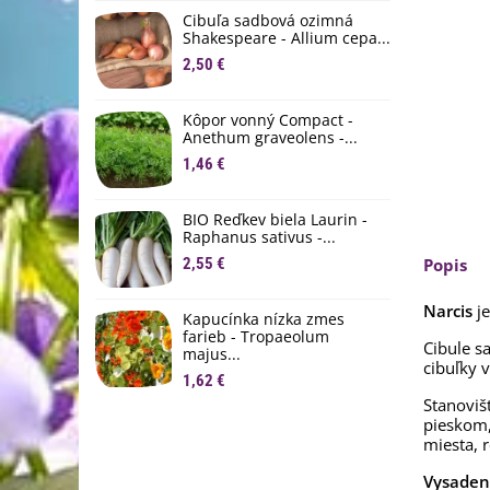
D
Cibuľa sadbová ozimná
1
Shakespeare - Allium cepa...
2,50 €
Ľ
c
Kôpor vonný Compact -
2
Anethum graveolens -...
B
1,46 €
B
2
BIO Reďkev biela Laurin -
Raphanus sativus -...
E
2,55 €
Popis
B
4
Narcis
je
Kapucínka nízka zmes
farieb - Tropaeolum
Cibule s
majus...
cibuľky v
1,62 €
Stanoviš
pieskom,
miesta, 
Vysaden