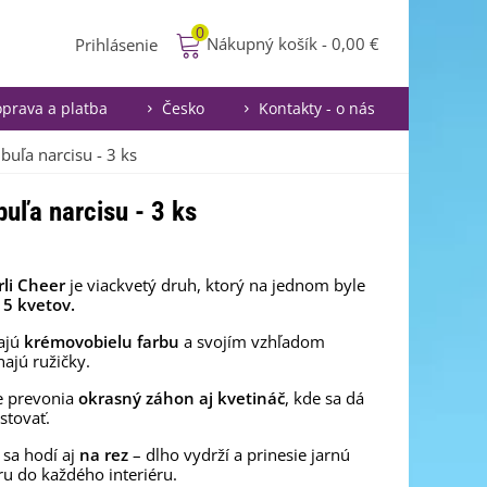
0
Nákupný košík
-
0,00 €
Prihlásenie
prava a platba
Česko
Kontakty - o nás
ibuľa narcisu - 3 ks
buľa narcisu - 3 ks
rli Cheer
je viackvetý druh, ktorý na jednom byle
5 kvetov.
ajú
krémovobielu farbu
a svojím vzhľadom
ajú ružičky.
e prevonia
okrasný záhon aj kvetináč
, kde sa dá
stovať.
sa hodí aj
na rez
– dlho vydrží a prinesie jarnú
u do každého interiéru.