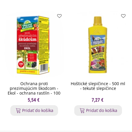
Ochrana proti
Hoštické slepičince - 500 ml
prezimujúcim škodcom -
- tekuté slepičince
Ekol - ochrana rastlín - 100
ml
5,54 €
7,27 €
Pridať do košíka
Pridať do košíka