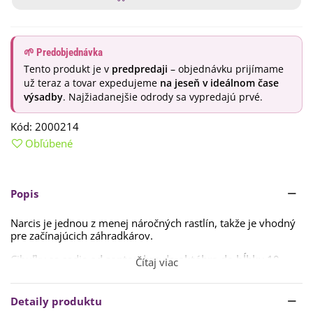
🌱 Predobjednávka
Tento produkt je v
predpredaji
– objednávku prijímame
už teraz a tovar expedujeme
na jeseň v ideálnom čase
výsadby
. Najžiadanejšie odrody sa vypredajú prvé.
Kód:
2000214
Obľúbené
Popis
Narcis je jednou z menej náročných rastlín, takže je vhodný
pre začínajúcich záhradkárov.
Cibuľky sa sadia
od septembra do októbra do hĺbky 10 –
Čítaj viac
15 cm.
Rozostup medzi rastlinami je
asi 10 cm.
Dôležité je
zasadiť cibuľky včas, aby stihli dostatočne zakoreniť.
Detaily produktu
Stanovisko by malo byť
slnečné alebo polo-tienisté, pôda