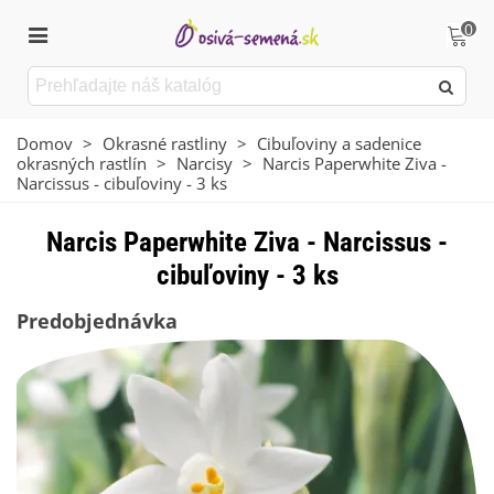
0
Domov
>
Okrasné rastliny
>
Cibuľoviny a sadenice
okrasných rastlín
>
Narcisy
>
Narcis Paperwhite Ziva -
Narcissus - cibuľoviny - 3 ks
Narcis Paperwhite Ziva - Narcissus -
cibuľoviny - 3 ks
Predobjednávka