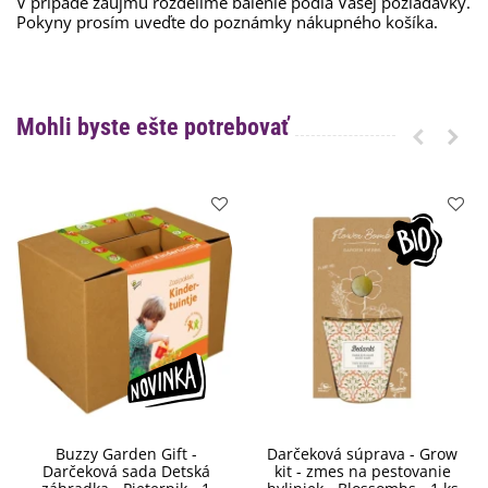
V prípade záujmu rozdelíme balenie podľa Vašej požiadavky.
Pokyny prosím uveďte do poznámky nákupného košíka.
Mohli byste ešte potrebovať
Buzzy Garden Gift -
Darčeková súprava - Grow
Darčeková sada Detská
kit - zmes na pestovanie