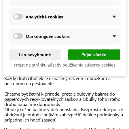
jarným kvitnutím včas odstráňte.
Mrazuvzdornosť
Áno
Vegetačné Obdobie
Trvalky
Narcisy možno nechať v prirodzenom prostredí celoročne, je
Analytické cookies
ale možné ich po zoschnutí listov a zatiahnutí cibuliek vybrať
Ročné Obdobie Kvitnutia
Kvitnúce na jar
zo zeme a uchovať v chladnej a dobre vetranej miestnosti až
do opätovnej jesennej výsadby.
Druh Narcisov
Mnohokveté
Marketingové cookies
Obdobie Výsadby
Jeseň
Len nevyhnutné
Prijať všetko
Balenie cibuľovín
Prejsť na stránku Zásady používania súborov cookies
Ako balíme cibuľoviny?
Každý druh cibuliek je označený názvom, obrázkom a
postupom na pestovanie.
Chceme byť šetrní k prírode, preto cibuľoviny balíme do
papierových recyklovateľných sáčkov a cibuľky toho istého
druhu nabalíme dohromady.
Cibuľky ručne balíme v deň odoslania. Bezprostredne po ich
obdržaní je nutné cibuľkám zabezpečiť ideálne podmienky a
prípadne ich hneď zasadiť.