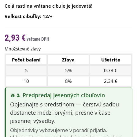
Celá rastlina vrátane cibule je jedovatá!
Veľkosť cibuľky: 12/+
2,93 €
Množstevné zľavy
Počet balení
Zľava
Ušetríte
5
5%
0,73 €
10
8%
2,34 €
🧄🌷 Predpredaj jesenných cibuľovín
Objednajte s predstihom — čerstvú sadbu
dostanete medzi prvými, presne v čase
jesennej výsadby.
Objednávky vybavujeme v poradí prijatia.