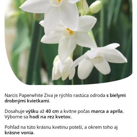
Narcis Paperwhite Ziva je rýchlo rastúca odroda
s bielymi
drobnými kvietkami
.
Dosahuje
výšku
až
40 cm
a kvitne počas
marca a apríla
.
Výborne sa
hodí na rez kvetov.
Pohľad na túto krásnu kvetinu poteší, a okrem toho aj
krásne vonia
.