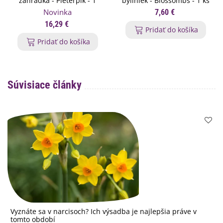
záhradka - Pieterpik - 1
byliniek - Blossombs - 1 ks
balenie
Novinka
7,60 €
16,29 €
Pridať do košíka
Pridať do košíka
Súvisiace články
Vyznáte sa v narcisoch? Ich výsadba je najlepšia práve v
tomto období