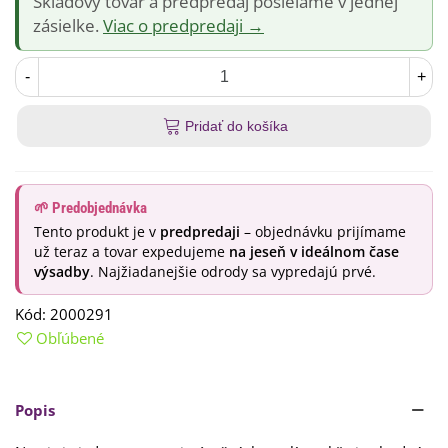
Skladový tovar a predpredaj posielame v jednej
zásielke.
Viac o predpredaji →
-
+
Pridať do košíka
🌱 Predobjednávka
Tento produkt je v
predpredaji
– objednávku prijímame
už teraz a tovar expedujeme
na jeseň v ideálnom čase
výsadby
. Najžiadanejšie odrody sa vypredajú prvé.
Kód:
2000291
Obľúbené
Popis