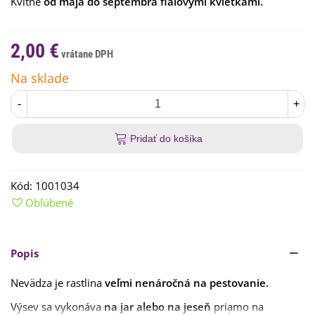
Kvitne
od mája do septembra fialovými kvietkami.
2,00 €
Na sklade
-
+
Pridať do košíka
Kód:
1001034
Obľúbené
Popis
Nevädza je rastlina
veľmi nenáročná na pestovanie.
Výsev sa vykonáva
na jar alebo na jeseň
priamo na