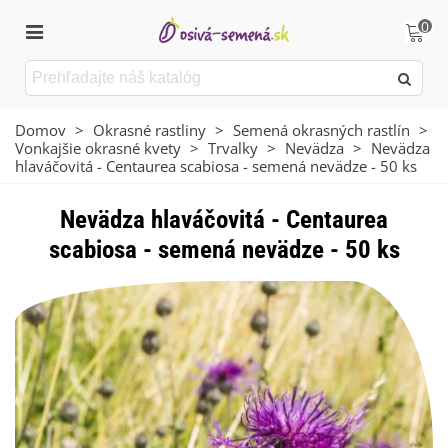
0
Domov
>
Okrasné rastliny
>
Semená okrasných rastlín
>
Vonkajšie okrasné kvety
>
Trvalky
>
Nevädza
>
Nevädza
hlaváčovitá - Centaurea scabiosa - semená nevädze - 50 ks
Nevädza hlaváčovitá - Centaurea
scabiosa - semená nevädze - 50 ks