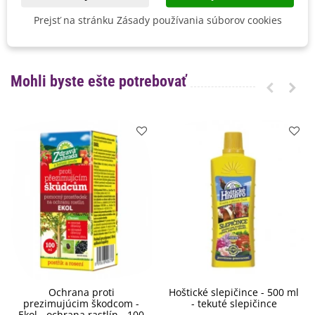
Mrazuvzdornosť
Áno
Prejsť na stránku Zásady používania súborov cookies
Vegetačné Obdobie
Trvalky
Mohli byste ešte potrebovať
Ochrana proti
Hoštické slepičince - 500 ml
prezimujúcim škodcom -
- tekuté slepičince
Ekol - ochrana rastlín - 100