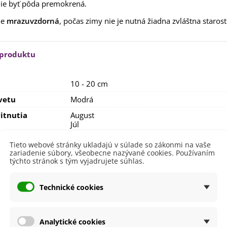
ie byť pôda premokrená.
rkva neskorá Cidera -
aucus carota - semená -...
je
mrazuvzdorná
, počas zimy nie je nutná žiadna zvláštna starost
,53 €
alia Canova - Lilium -
ibuľoviny - 1 ks
 produktu
3,85 €
-30%
,69 €
10 - 20 cm
egónia plnokvetá žltá -
egonia superba -...
vetu
Modrá
3,85 €
-30%
,69 €
itnutia
August
ukalyptus Baby Blue -
Júl
lahovičník - Eukalyptus...
Jún
Máj
Tieto webové stránky ukladajú v súlade so zákonmi na vaše
,08 €
September
zariadenie súbory, všeobecne nazývané cookies. Používaním
týchto stránok s tým vyjadrujete súhlas.
nie
V exteriéri - vonku
sko
Polotienisté
Technické cookies
Slnečné
výsadba
August
Júl
Analytické cookies
Jún