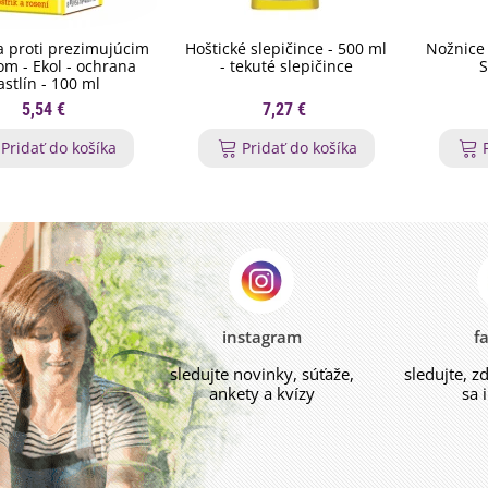
 proti prezimujúcim
Hoštické slepičince - 500 ml
Nožnice 
m - Ekol - ochrana
- tekuté slepičince
S
astlín - 100 ml
5,54 €
7,27 €
Pridať do košíka
Pridať do košíka
instagram
f
sledujte novinky, súťaže,
sledujte, z
ankety a kvízy
sa 