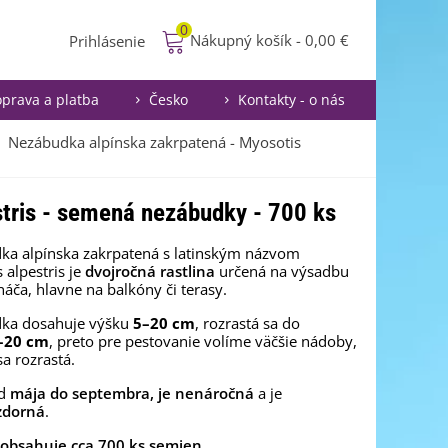
0
Nákupný košík
-
0,00 €
Prihlásenie
prava a platba
Česko
Kontakty - o nás
Nezábudka alpínska zakrpatená - Myosotis
tris - semená nezábudky - 700 ks
ka alpínska zakrpatená s latinským názvom
 alpestris je
dvojročná rastlina
určená na výsadbu
náča, hlavne na balkóny či terasy.
ka dosahuje výšku
5–20 cm
, rozrastá sa do
–20 cm
, preto pre pestovanie volíme väčšie nádoby,
sa rozrastá.
od
mája do septembra, je nenáročná
a je
zdorná
.
 obsahuje cca 700 ks semien.