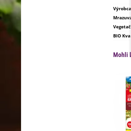
Výrobc
Mrazuvz
Vegetač
BIO Kva
Mohli 