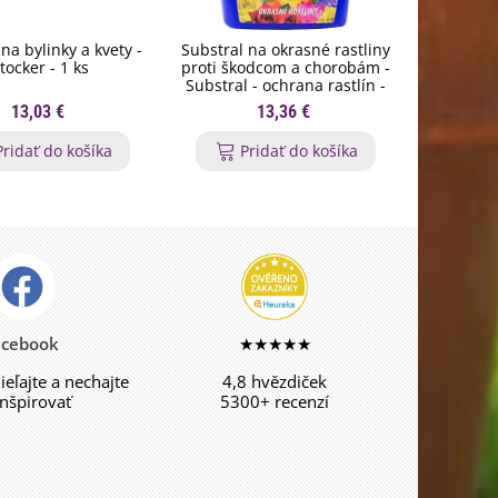
na bylinky a kvety -
Substral na okrasné rastliny
Orgamin -
tocker - 1 ks
proti škodcom a chorobám -
trval
Substral - ochrana rastlín -
Forestin
800 ml
13,03 €
13,36 €
Pridať do košíka
Pridať do košíka
P
acebook
★★★★★
dieľajte a nechajte
4,8 hvězdiček
inšpirovať
5300+ recenzí