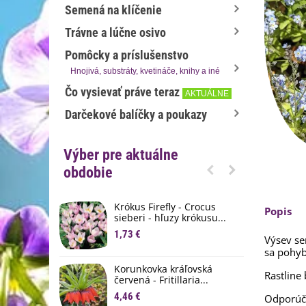
Semená na klíčenie
Trávne a lúčne osivo
Pomôcky a príslušenstvo
Hnojivá, substráty, kvetináče, knihy a iné
Čo vysievať práve teraz
AKTUÁLNE
Darčekové balíčky a poukazy
Výber pre aktuálne
obdobie
Krókus Firefly - Crocus
S
Popis
sieberi - hľuzy krókusu...
d
1,73 €
8
Výsev s
sa pohy
K
Korunkovka kráľovská
p
Rastline
červená - Fritillaria...
3
4,46 €
Odporúč