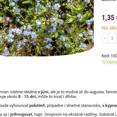
1,35 
Na skl
-
Kód:
10
Obľú
emienkové bomby -
arčekový box na vajíčka -...
,68 €
emien robíme ideálne
v júni
, ale je to možné až do augusta. Semi
buje okolo
8 - 15 dní,
môže to trvať i dlhšie.
uchynské bylinky na malú
lochu - výsevný disk...
 bude vyhovovať
polotieň
, prípadne i slnečné stanovisko,
s kypro
,80 €
a sa i
prihnojovať
, napr. hnojivom na okrasné rastliny. Substrát