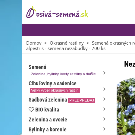
Domov
>
Okrasné rastliny
>
Semená okrasných ra
alpestris - semená nezábudky - 700 ks
Nez
Semená
Zelenina, bylinky, kvety, rastliny a ďalšie
Cibuľoviny a sadenice
Veľký výber okrasných rastlín
Sadbová zelenina
PREDPREDAJ
BIO kvalita
Zelenina a ovocie
Bylinky a korenie