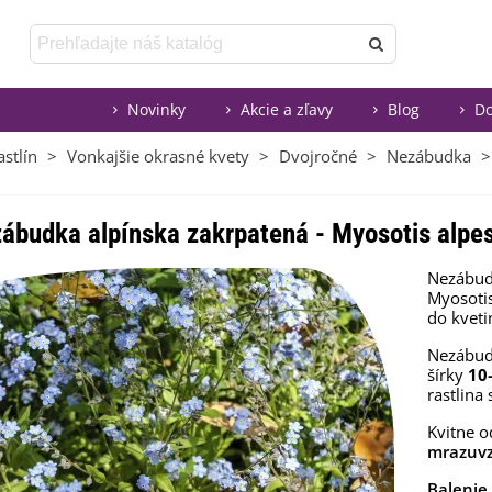
Novinky
Akcie a zľavy
Blog
Do
stlín
>
Vonkajšie okrasné kvety
>
Dvojročné
>
Nezábudka
>
ábudka alpínska zakrpatená - Myosotis alpes
Nezábud
Myosotis
do kveti
Nezábud
šírky
10
rastlina 
Kvitne 
mrazuv
Balenie