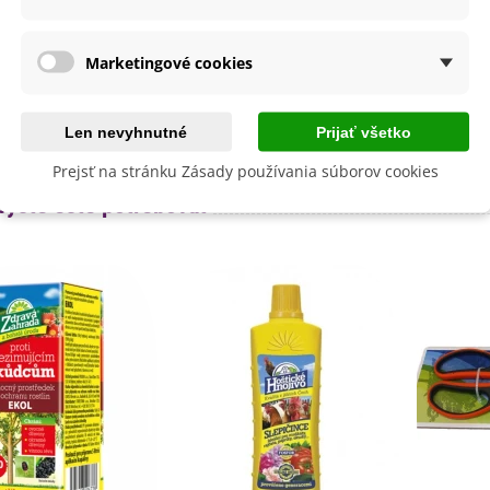
a
SemenaOnline
Marketingové cookies
dornosť
Áno
né Obdobie
Dvojročné
lita
Len nevyhnutné
Nie
Prijať všetko
Prejsť na stránku Zásady používania súborov cookies
byste ešte potrebovať