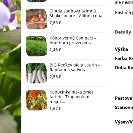
ale nesm
M
D
Cibuľa sadbová ozimná
Rastlina 
1
Shakespeare - Allium cepa...
2,50 €
Ľ
c
Detaily
Kôpor vonný Compact -
2
Anethum graveolens -...
Výška
B
1,46 €
B
Farba K
2
BIO Reďkev biela Laurin -
Doba Kv
Raphanus sativus -...
E
2,55 €
B
4
Kapucínka nízka zmes
farieb - Tropaeolum
Pestova
majus...
Stanovi
1,62 €
Výsev/