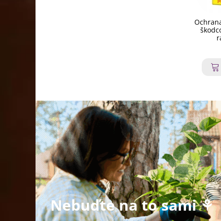
Ochrana
škodco
r
Nebuďte na to sami ⚘