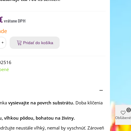
€
ade
+
Pridať do košíka
02516
bené
enka
vysievajte na povrch substrátu.
Doba klíčenia
0
u, vlhkou pôdou, bohatou na živiny.
Obľúbené
 udržujte neustále vlhký, nemal by vyschnúť. Zároveň