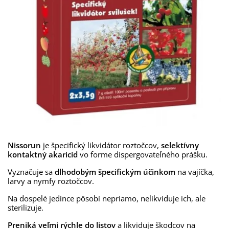
Nissorun
je špecifický likvidátor roztočcov,
selektívny
kontaktný akaricíd
vo forme dispergovateľného prášku.
Vyznačuje sa
dlhodobým špecifickým účinkom
na vajíčka,
larvy a nymfy roztočcov.
Na dospelé jedince pôsobí nepriamo, nelikviduje ich, ale
sterilizuje.
Preniká veľmi rýchle do listov
a likviduje škodcov na