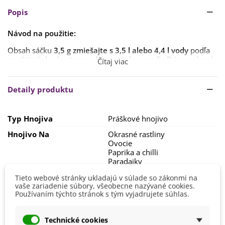
Popis
Návod na použitie:
Obsah sáčku
3,5 g zmiešajte s 3,5 l alebo 4,4 l vody
podľa
použitia (jahody, stromy, kry, rajčiaky a pod). Prípravok má
Čítaj viac
dlhodobý účinok
50 - 70 dní
, kedy je schopný udržať výskyt
roztočcov pod prahom škodlivosti.
Detaily produktu
Presné dávkovanie podľa druhu rastliny je uvedené v
príbalovom letáku.
Typ Hnojiva
Práškové hnojivo
Ďalšie informácie a bezpečnostné pokyny nájdete
uvedené na výrobku.
Hnojivo Na
Okrasné rastliny
Ovocie
Paprika a chilli
Paradajky
Stromy a kríky
Tieto webové stránky ukladajú v súlade so zákonmi na
Uhorky
vaše zariadenie súbory, všeobecne nazývané cookies.
Používaním týchto stránok s tým vyjadrujete súhlas.
Výrobca
Lovela
Veľkosť Balenia
0–9 g
Technické cookies