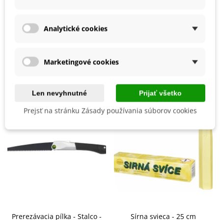
Prípravok Proti
Roztočce, roztoče
Vhodné Na Ekologické Pestovanie
Nie
8594027182464
Analytické cookies
ean13
Marketingové cookies
Mohli byste ešte potrebovať
Len nevyhnutné
Prijať všetko
Prejsť na stránku Zásady používania súborov cookies
Prerezávacia pílka - Stalco -
Sírna svieca - 25 cm