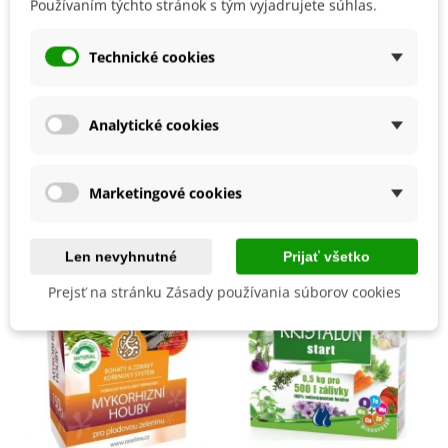
Používaním týchto stránok s tým vyjadrujete súhlas.
Materiál
Plastový
Technické cookies
Farba Produktu
Biela
5900119057313
ean13
Analytické cookies
Mohli byste ešte potrebovať
Marketingové cookies
Len nevyhnutné
Prijať všetko
Prejsť na stránku Zásady používania súborov cookies