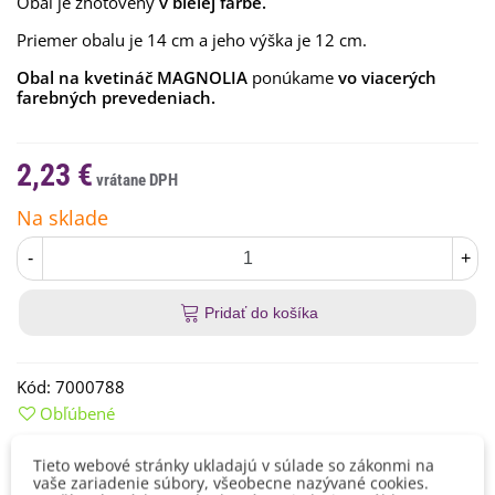
Obal je zhotovený
v bielej farbe.
Priemer obalu je 14 cm a jeho výška je 12 cm.
Obal na kvetináč MAGNOLIA
ponúkame
vo viacerých
farebných prevedeniach.
2,23 €
Na sklade
-
+
Pridať do košíka
Kód:
7000788
Obľúbené
Tieto webové stránky ukladajú v súlade so zákonmi na
vaše zariadenie súbory, všeobecne nazývané cookies.
Detaily produktu