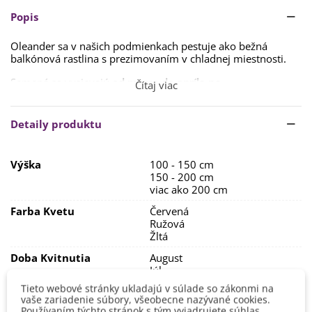
Popis
Oleander sa v našich podmienkach pestuje ako bežná
balkónová rastlina s prezimovaním v chladnej miestnosti.
Semená sa vysievajú
od marca do apríla na
Čítaj viac
povrch
substrátu. Doba klíčenia je
1 – 3 mesiace pri teplote
18 – 22 °C.
Detaily produktu
Oleander má rád
slnečné stanovisko s humóznou
výživnou pôdou
. Od apríla do augusta sa odporúča
pravidelné
hnojenie tekutým hnojivom
. Taktiež
zálievka
Výška
100 - 150 cm
by mala byť výdatná.
Oleander môže stáť trvalo v miske
150 - 200 cm
vody.
viac ako 200 cm
V zime oleander pestujte
pri teplote 5 – 10 °C.
Pokiaľ bude
Farba Kvetu
Červená
rastlina na teplom stanovisku, ďalší rok nebude kvitnúť.
Ružová
Žltá
Doba Kvitnutia
August
Júl
Jún
Tieto webové stránky ukladajú v súlade so zákonmi na
September
vaše zariadenie súbory, všeobecne nazývané cookies.
Používaním týchto stránok s tým vyjadrujete súhlas.