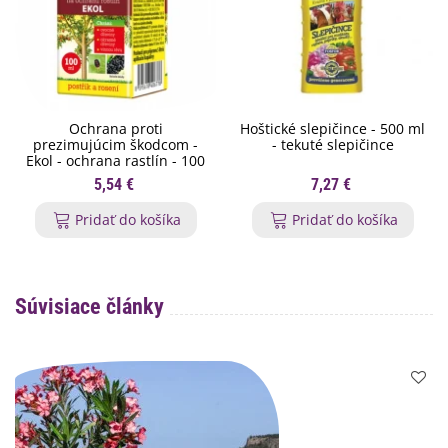
Ochrana proti
Hoštické slepičince - 500 ml
prezimujúcim škodcom -
- tekuté slepičince
Ekol - ochrana rastlín - 100
ml
5,54 €
7,27 €
Pridať do košíka
Pridať do košíka
Súvisiace články