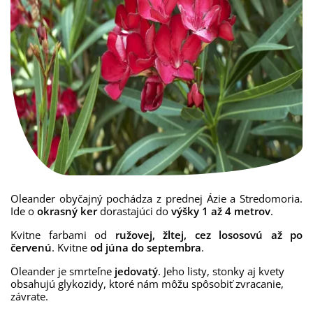
Oleander obyčajný pochádza z prednej Ázie a Stredomoria.
Ide o
okrasný ker
dorastajúci do
výšky 1 až 4 metrov
.
Kvitne farbami od
ružovej,
žltej, cez lososovú až po
červenú
. Kvitne
od júna do septembra
.
Oleander je smrteľne
jedovatý
. Jeho listy, stonky aj kvety
obsahujú glykozidy, ktoré nám môžu spôsobiť zvracanie,
závrate.