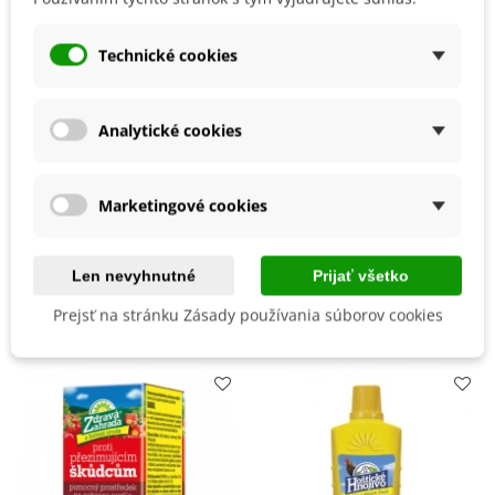
Pestovanie
V exteriéri - vonku
Stanovisko
Slnečné
Technické cookies
Výsev/výsadba
Apríl
Marec
Výrobca
SemenaOnline
Analytické cookies
Mrazuvzdornosť
Nie
Vegetačné Obdobie
Trvalky
Marketingové cookies
BIO Kvalita
Nie
Len nevyhnutné
Prijať všetko
Mohli byste ešte potrebovať
Prejsť na stránku Zásady používania súborov cookies