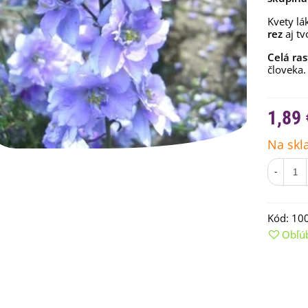
Kvety lá
rez
aj tv
Celá ras
človeka.
1,89 
Na skl
-
emienkové bomby -
arčekový box na vajíčka -...
Kód:
10
,68 €
Obľú
uchynské bylinky na malú
lochu - výsevný disk...
,80 €
rkva neskorá Cidera -