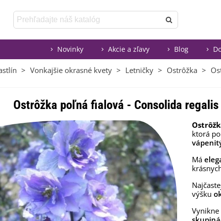
Novinky
Akcie a zľavy
Blog
Do
stlín
>
Vonkajšie okrasné kvety
>
Letničky
>
Ostrôžka
>
Ost
Ostrôžka poľná fialová - Consolida regali
Ostrôžk
ktorá po
vápenit
Má
eleg
krásnyc
Najčaste
výšku
ok
Vynikne
skupiná