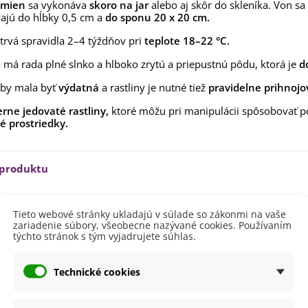
aucus carota - semená -...
emien
sa vykonáva
skoro na jar
alebo aj skôr do skleníka. Von sa
vajú do hĺbky 0,5 cm a
do sponu 20 x 20 cm.
,53 €
trvá spravidla 2–4 týždňov pri
teplote 18–22 °C.
alia Canova - Lilium -
ibuľoviny - 1 ks
 má rada plné slnko a hlboko zrytú a priepustnú pôdu, ktorá je
d
3,85 €
-30%
,69 €
 by mala byť
výdatná
a rastliny je nutné tiež
pravidelne prihnoj
egónia plnokvetá žltá -
rne jedovaté rastliny,
ktoré môžu pri manipulácii spôsobovať p
egonia superba -...
 prostriedky.
3,85 €
-30%
,69 €
ukalyptus Baby Blue -
lahovičník - Eukalyptus...
 produktu
,08 €
100 - 150 cm
Tieto webové stránky ukladajú v súlade so zákonmi na vaše
zariadenie súbory, všeobecne nazývané cookies. Používaním
vetu
Fialová
týchto stránok s tým vyjadrujete súhlas.
Modrá
itnutia
August
Technické cookies
Júl
Jún
Máj