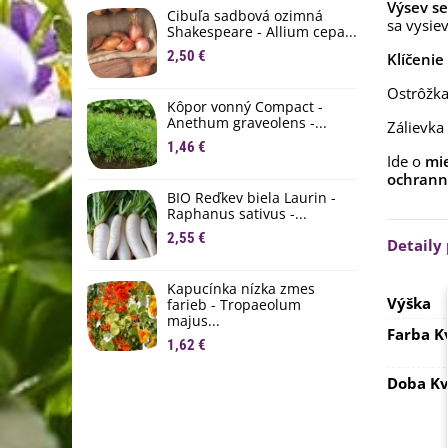
D
Výsev s
Cibuľa sadbová ozimná
sa vysie
1
Shakespeare - Allium cepa...
2,50 €
Klíčenie
Ľ
c
Ostrôžka
Kôpor vonný Compact -
2
Anethum graveolens -...
Zálievka
B
1,46 €
Ide o
mie
B
ochranné
2
BIO Reďkev biela Laurin -
Raphanus sativus -...
E
2,55 €
B
Detaily
4
Kapucínka nízka zmes
Výška
farieb - Tropaeolum
majus...
Farba K
1,62 €
Doba Kv