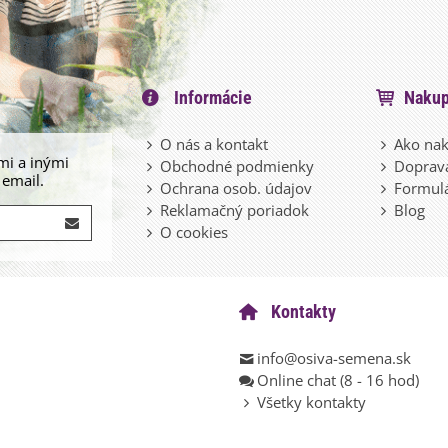
Informácie
Nakup
O nás a kontakt
Ako nak
mi a inými
Obchodné podmienky
Doprava
 email.
Ochrana osob. údajov
Formulá
Reklamačný poriadok
Blog
O cookies
Kontakty
info@osiva-semena.sk
Online chat (8 - 16 hod)
Všetky kontakty