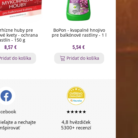
rhízne huby pre
BoPon - kvapalné hnojivo
Nožnice n
vé kvety - ochrana
pre balkónové rastliny - 1 l
St
astlín - 150 g
8,57 €
5,54 €
Pridať do košíka
Pridať do košíka
P
acebook
★★★★★
dieľajte a nechajte
4,8 hvězdiček
inšpirovať
5300+ recenzí