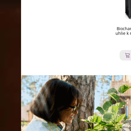
Biochar
uhlie k