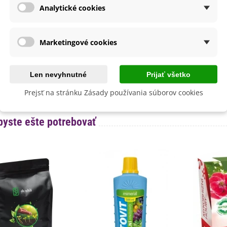
Analytické cookies
nie
V exteriéri - vonku
sko
Slnečné
výsadba
Marec
Marketingové cookies
a
SemenaOnline
dornosť
Nie
Len nevyhnutné
Prijať všetko
né Obdobie
Letničky
Prejsť na stránku Zásady používania súborov cookies
byste ešte potrebovať