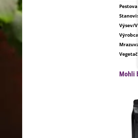
Pestova
Stanovi
Výsev/
Výrobc
Mrazuvz
Vegetač
Mohli 