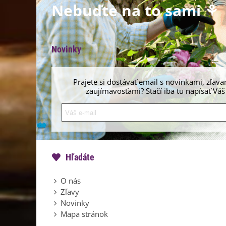
Nebuďte na to sami ⚘
Novinky
Prajete si dostávať email s novinkami, zľava
zaujímavosťami? Stačí iba tu napísať Váš
Hľadáte
O nás
Zľavy
Novinky
Mapa stránok