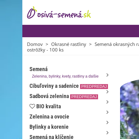
Domov
>
Okrasné rastliny
>
Semená okrasných ra
ostrôžky - 100 ks
Semená
Zelenina, bylinky, kvety, rastliny a ďalšie
Cibuľoviny a sadenice
PREDPREDAJ
Sadbová zelenina
PREDPREDAJ
BIO kvalita
Zelenina a ovocie
Bylinky a korenie
Semená na klíčenie