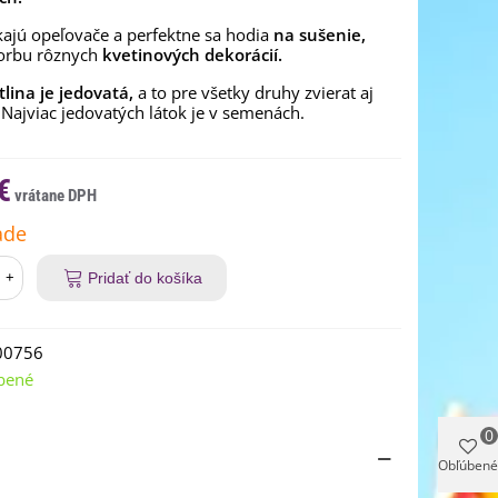
kajú opeľovače a perfektne sa hodia
na sušenie,
orbu rôznych
kvetinových dekorácií.
tlina je jedovatá,
a to pre všetky druhy zvierat aj
 Najviac jedovatých látok je v semenách.
€
ade
+
Pridať do košíka
00756
bené
0
Obľúbené