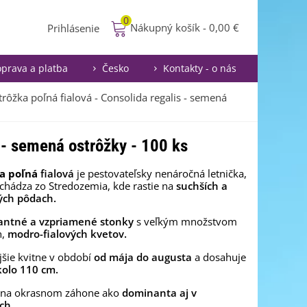
0
Nákupný košík
-
0,00 €
Prihlásenie
prava a platba
Česko
Kontakty - o nás
rôžka poľná fialová - Consolida regalis - semená
s - semená ostrôžky - 100 ks
a poľná
fialová
je pestovateľsky nenáročná letnička,
chádza zo Stredozemia, kde rastie na
suchších a
ých pôdach.
antné a vzpriamené stonky
s veľkým množstvom
h,
modro-fialových kvetov.
jšie kvitne v období
od mája do augusta
a dosahuje
olo 110 cm.
 na okrasnom záhone ako
dominanta aj v
ch.