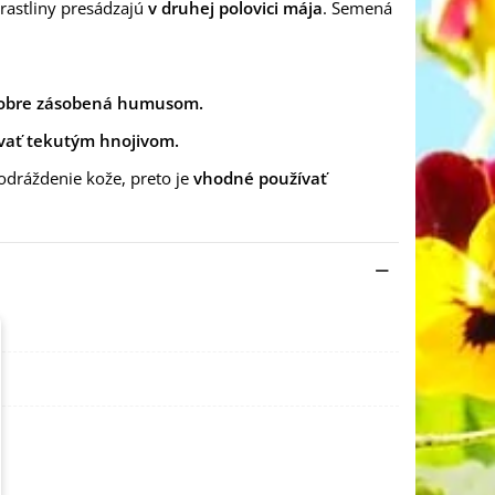
 rastliny presádzajú
v druhej polovici mája
. Semená
obre zásobená humusom.
ovať tekutým hnojivom.
odráždenie kože, preto je
vhodné používať