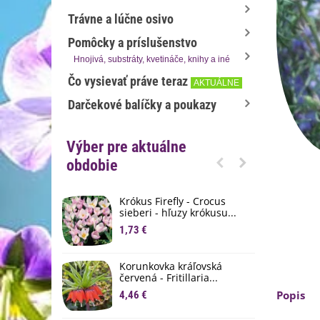
Trávne a lúčne osivo
Pomôcky a príslušenstvo
Hnojivá, substráty, kvetináče, knihy a iné
Čo vysievať práve teraz
AKTUÁLNE
Darčekové balíčky a poukazy
Výber pre aktuálne
obdobie
Krókus Firefly - Crocus
S
sieberi - hľuzy krókusu...
d
1,73 €
8
K
Korunkovka kráľovská
p
červená - Fritillaria...
3
Popis
4,46 €
M