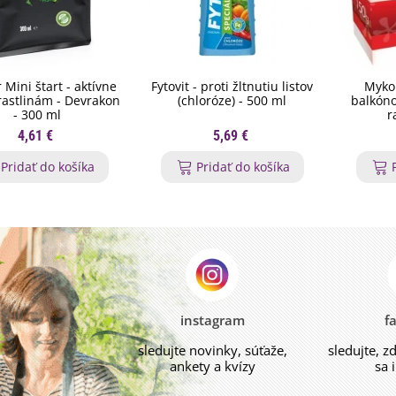
 Mini štart - aktívne
Fytovit - proti žltnutiu listov
Myko
 rastlinám - Devrakon
(chloróze) - 500 ml
balkóno
- 300 ml
r
4,61 €
5,69 €
Pridať do košíka
Pridať do košíka
instagram
f
sledujte novinky, súťaže,
sledujte, z
ankety a kvízy
sa 