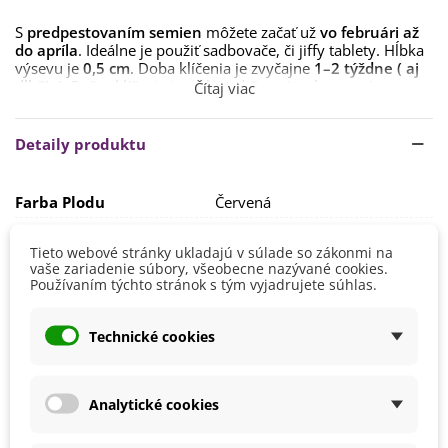
S
predpestovaním semien
môžete začať už
vo februári až
do apríla
. Ideálne je použiť sadbovače, či jiffy tablety. Hĺbka
výsevu je
0,5 cm
. Doba klíčenia je zvyčajne
1–2 týždne ( aj
dlhšie)
. Počas klíčenia je treba udržovať teplo a mať
Čítaj viac
dostatok svetla. Presádzame po vytvorení tretieho lístka.
Približne
od polovice mája
je možné premiestniť rastliny
Detaily produktu
von. Odporúčame ich presadiť až
po vytvorení tretieho
listu.
Ideálny spon je 80 x 50 cm
. Konečné
stanovisko
na
rast by malo byť
teplé, slnečné
a dobre chránené, so
Farba Plodu
Červená
stredne ťažkou pôdou, bohato zásobenou humusom.
Ideálna teplota pre klíčenie je
25 °C.
Odroda Paradajky
Kolíková
Tieto webové stránky ukladajú v súlade so zákonmi na
Odporúčame používať špeciálny
substrát
na rajčiny a
Pestovanie
V exteriéri - vonku
vaše zariadenie súbory, všeobecne nazývané cookies.
papriky
, a to
vždy sparený
. Zeminu je možné prepariť napr.
Používaním týchto stránok s tým vyjadrujete súhlas.
Stanovisko
Slnečné
v mikrovlnnej rúre. Počas rastu plodov je
dôležitá
pravidelná závlaha a dostatočný prísun živín. Na
Výsev/výsadba
Apríl
hnojenie
môžeme používať napr.
Kristalon pre paradajky a
Technické cookies
Február
papriky
.
Máj
Marec
Rastliny pravidelne zaštipujeme.
Analytické cookies
Výrobca
SemenaOnline
Mrazuvzdornosť
Nie