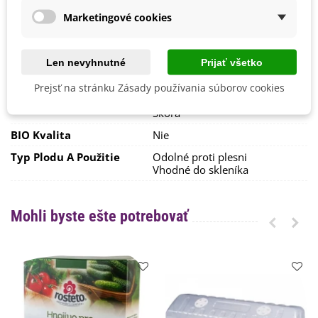
Marketingové cookies
Odroda
F1 Hybridná
Zber
August
Júl
Len nevyhnutné
Prijať všetko
Október
September
Prejsť na stránku Zásady používania súborov cookies
Skorosť Odrody
Poloskorá
Skorá
BIO Kvalita
Nie
Typ Plodu A Použitie
Odolné proti plesni
Vhodné do skleníka
Mohli byste ešte potrebovať