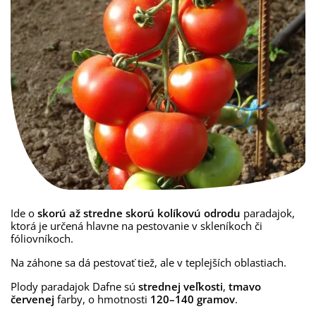
Ide o
skorú
až
stredne
skorú
kolíkovú
odrodu
paradajok
,
ktorá
je
určená
hlavne
na pestovanie
v skleníkoch
či
fóliovníkoch
.
Na záhone sa dá pestovať tiež, ale v teplejších oblastiach.
Plody
paradajok
Dafne
sú
strednej
veľkosti
,
tmavo
červenej
farby, o
hmotnosti
120–
140
gramov
.