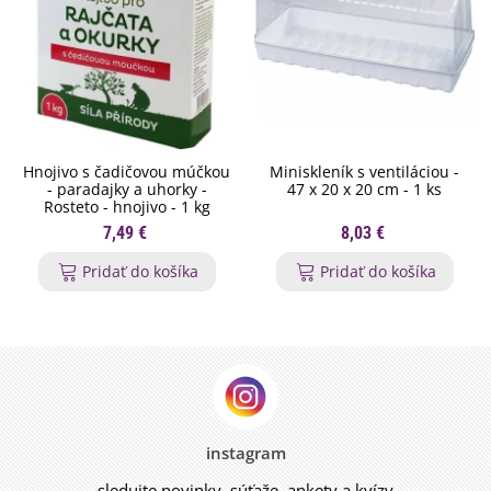
Hnojivo s čadičovou múčkou
Miniskleník s ventiláciou -
- paradajky a uhorky -
47 x 20 x 20 cm - 1 ks
Rosteto - hnojivo - 1 kg
7,49 €
8,03 €
Pridať do košíka
Pridať do košíka
instagram
sledujte novinky, súťaže, ankety a kvízy