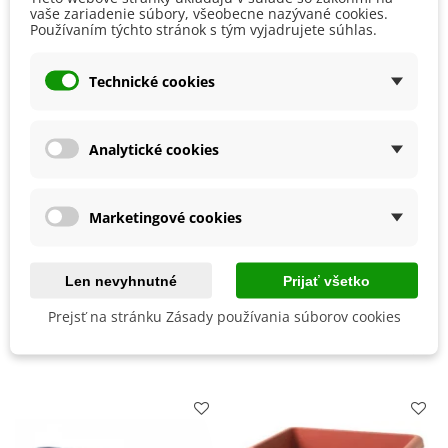
vaše zariadenie súbory, všeobecne nazývané cookies.
Výrobca
SemenaOnline
Používaním týchto stránok s tým vyjadrujete súhlas.
Mrazuvzdornosť
Áno
Odroda
Nehybridná
Technické cookies
Zber
August
Júl
Jún
Analytické cookies
Október
September
Skorosť Odrody
Skorá
Marketingové cookies
BIO Kvalita
Nie
Odroda Petržlenu
Hladkolistá
Len nevyhnutné
Prijať všetko
Prejsť na stránku Zásady používania súborov cookies
Mohli byste ešte potrebovať