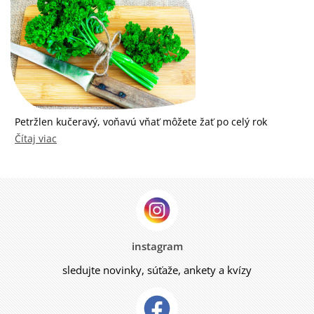
Petržlen kučeravý, voňavú vňať môžete žať po celý rok
Čítaj viac
instagram
sledujte novinky, súťaže, ankety a kvízy