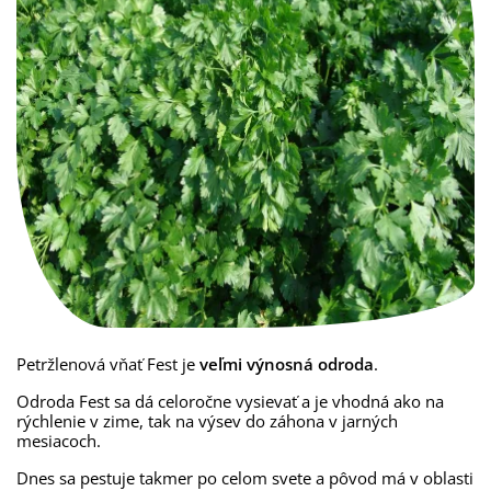
Petržlenová vňať Fest je
veľmi výnosná odroda
.
Odroda Fest sa dá celoročne vysievať a je vhodná ako na
rýchlenie v zime, tak na výsev do záhona v jarných
mesiacoch.
Dnes sa pestuje takmer po celom svete a pôvod má v oblasti