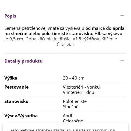
Popis
Semená petržlenovej vňate sa vysievajú
od marca do apríla
na slnečné alebo polo-tienisté stanovisko. Hĺbka výsevu
je 0,5 cm
. Doba klíčenia je dlhšia,
až 5 týždňov
. Klíčenie
možno urýchliť zálievkou s teplou vodou. Rastliny jednotíme
Čítaj viac
na
20 x 25 cm
. Pre skorý jarný rast je možné výsev spraviť
až na jeseň.
Detaily produktu
Pôda
pre petržlenovú vňať musí byť
stredne ťažká a
dostatočne vlhká.
Rastliny môžete hnojiť
NPK hnojivom
s
nižším obsahom dusíka.
Výška
20 - 40 cm
Petržlenová vňať sa zberá v čase, keď má rastlina asi 20 cm a
Pestovanie
V exteriéri - vonku
je dostatočne rozvetvená. V prípade dobrých
V interiéri - dnu
pestovateľských podmienok ho možno zberať až 5x do roka.
Rastliny možno nechať
cez zimu
v povápnenom záhone
Stanovisko
Polotienisté
alebo ich presadiť do kvetináčov a pestovať v byte.
Znesú
Slnečné
krátkodobo mráz do -7 °C
. Zozbierané listy môžeme kratšiu
Výsev/výsadba
Apríl
dobu uchovávať v chladničke, pre dlhodobé skladovanie sa
Celoročne
sušia alebo zamrazujú.
Marec
Tieto webové stránky ukladajú v súlade so zákonmi na