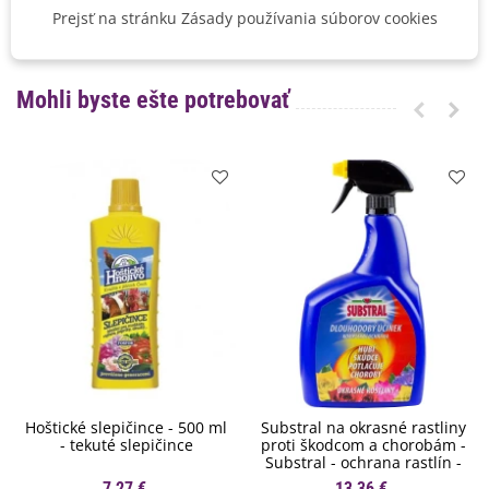
Prejsť na stránku Zásady používania súborov cookies
BIO Kvalita
Nie
Mohli byste ešte potrebovať
Hoštické slepičince - 500 ml
Substral na okrasné rastliny
- tekuté slepičince
proti škodcom a chorobám -
Substral - ochrana rastlín -
800 ml
7,27 €
13,36 €