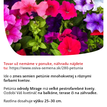
Tovar už nemáme v ponuke, náhradu nájdete
tu:
https://www.osiva-semena.sk/280-petunia
Ide o
zmes semien petúnie mnohokvetej s rôznymi
farbami kvetov
.
Petúnia
odrody Mirage
má
veľké pestrofarebné kvety
.
Ozdobí Váš kvetináč
na balkóne, terase či na záhradke.
Rastlina dosahuje
výšku 25–30 cm.