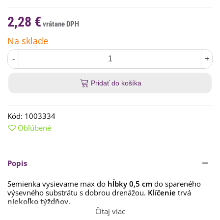
2,28 €
Na sklade
-
+
Pridať do košíka
Kód:
1003334
Obľúbené
Popis
Semienka
vysievame
max
do
hĺbky
0,5
cm
do
spareného
výsevného
substrátu
s
dobrou
drenážou
.
Klíčenie
trvá
niekoľko
týždňov
.
Čítaj viac
Pula vyžaduje
úrodnú, dobre priepustnú pôdu a