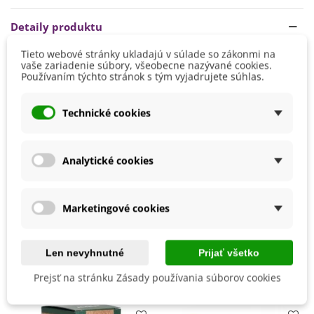
pravidelnú zálievku.
Detaily produktu
Rastlinu možno prihnojovať počas vegetácie
1 x za 14 dní
plným hnojivom.
Tieto webové stránky ukladajú v súlade so zákonmi na
vaše zariadenie súbory, všeobecne nazývané cookies.
Výška
150 - 200 cm
Používaním týchto stránok s tým vyjadrujete súhlas.
Farba Kvetu
Biela
Pestovanie
V exteriéri - vonku
Technické cookies
Stanovisko
Slnečné
Výrobca
SemenaOnline
Analytické cookies
Mrazuvzdornosť
Nie
Vegetačné Obdobie
Trvalky
Marketingové cookies
BIO Kvalita
Nie
Len nevyhnutné
Prijať všetko
Mohli byste ešte potrebovať
Prejsť na stránku Zásady používania súborov cookies