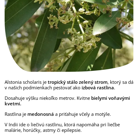
Alstonia
scholaris
je
tropický
stálo zelený
strom
,
ktorý
sa
dá
v
našich
podmienkach
pestovať
ako
izbová
rastlina
.
Dosahuje výšku niekoľko metrov. Kvitne
bielymi voňavými
kvetmi.
Rastlina je
medonosná
a priťahuje včely a motýle.
V
Indii
ide
o
liečivú
rastlinu
,
ktorá
napomáha
pri liečbe
m
alárie
,
horúčky,
astmy
či
epilepsie
.