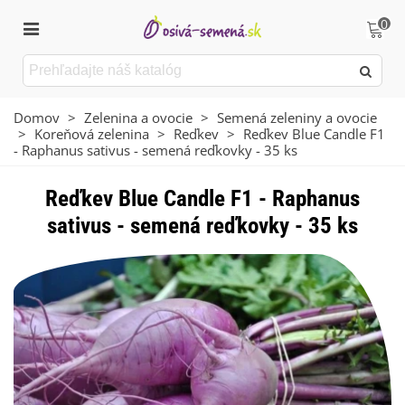
0
Domov
>
Zelenina a ovocie
>
Semená zeleniny a ovocie
>
Koreňová zelenina
>
Reďkev
>
Reďkev Blue Candle F1
- Raphanus sativus - semená reďkovky - 35 ks
Reďkev Blue Candle F1 - Raphanus
sativus - semená reďkovky - 35 ks