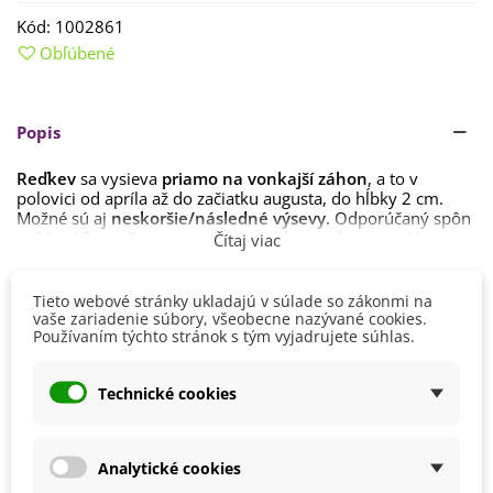
Kód:
1002861
Obľúbené
Popis
Reďkev
sa vysieva
priamo na vonkajší záhon
, a to v
polovici od apríla až do začiatku augusta, do hĺbky 2 cm.
Možné sú aj
neskoršie/následné výsevy.
Odporúčaný spôn
je
30 x 15 cm.
Rastie pomerne rýchlo, na zber sa môžete
Čítaj viac
tešiť už asi po dvoch mesiacoch od výsevu.
Reďkev sa pestuje
ako následná plodina.
Nemá rada
Tieto webové stránky ukladajú v súlade so zákonmi na
Detaily produktu
priame organické hnojenie. Je málo náročná na teplo, takže
vaše zariadenie súbory, všeobecne nazývané cookies.
jej budú vyhovovať aj chladnejšie oblasti. Jediné, čo
Používaním týchto stránok s tým vyjadrujete súhlas.
potrebuje je
dostatok svetla
. Stanovište preto vyberajte
Farba Plodu
Biela
vždy
slnečné, s humóznou hlinitopiesočnatou pôdou
,
Fialová
Technické cookies
ktorá zadržuje dostatok vlahy.
Stanovisko
Slnečné
Dôležitá je
pravidelná zálievka.
Výkyvy v zálievke či
dlhodobé sucho majú vplyv na kvalitu koreňov. Naopak
pri
Výsev/výsadba
Apríl
Analytické cookies
nadmernom zalievaní dochádza k ich praskaniu.
August