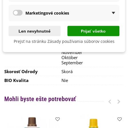
Júl
Reďkev je možné
skladovať v chlade niekoľko mesiacov.
Jún
Máj
Marketingové cookies
Výrobca
SemenaOnline
Odroda
F1 Hybridná
Len nevyhnutné
Prijať všetko
Zber
August
Prejsť na stránku Zásady používania súborov cookies
Júl
Jún
November
Október
September
Skorosť Odrody
Skorá
BIO Kvalita
Nie
Mohli byste ešte potrebovať