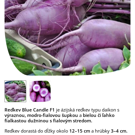
Reďkev Blue Candle F1
je ázijská reďkev typu daikon s
výraznou, modro-fialovou šupkou
a
bielou či ľahko
fialkastou dužninou s fialovým stredom.
Reďkev dorastá do dĺžky okolo
12–15 cm
a hrúbky
3–4 cm.