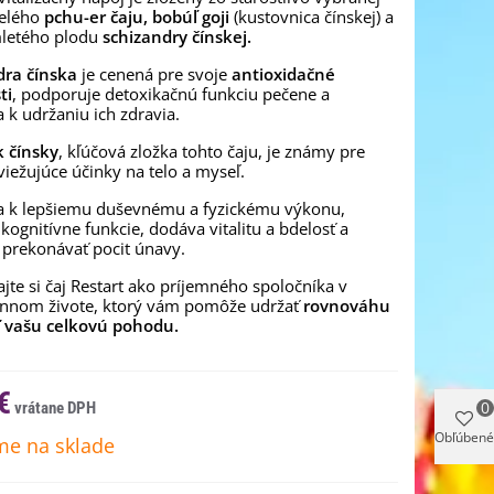
relého
pchu-er čaju, bobúľ goji
(kustovnica čínskej) a
letého plodu
schizandry čínskej.
dra čínska
je cenená pre svoje
antioxidačné
ti
, podporuje detoxikačnú funkciu pečene a
a k udržaniu ich zdravia.
k čínsky
, kľúčová zložka tohto čaju, je známy pre
viežujúce účinky na telo a myseľ.
va k lepšiemu duševnému a fyzickému výkonu,
 kognitívne funkcie, dodáva vitalitu a bdelosť a
prekonávať pocit únavy.
jte si čaj Restart ako príjemného spoločníka v
nnom živote, ktorý vám pomôže udržať
rovnováhu
ť vašu celkovú pohodu.
€
0
Obľúbené
e na sklade