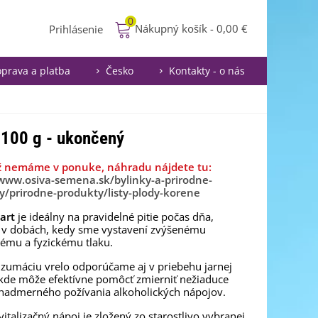
0
Nákupný košík
-
0,00 €
Prihlásenie
prava a platba
Česko
Kontakty - o nás
- 100 g - ukončený
ž nemáme v ponuke, náhradu nájdete tu:
/www.osiva-semena.sk/bylinky-a-prirodne-
y/prirodne-produkty/listy-plody-korene
art
je ideálny na pravidelné pitie počas dňa,
ť v dobách, kedy sme vystavení zvýšenému
ému a fyzickému tlaku.
zumáciu vrelo odporúčame aj v priebehu jarnej
kde môže efektívne pomôcť zmierniť nežiaduce
nadmerného požívania alkoholických nápojov.
vitalizačný nápoj je zložený zo starostlivo vybranej