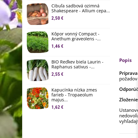
D
Cibuľa sadbová ozimná
1
Shakespeare - Allium cepa...
2,50 €
Ľ
c
Kôpor vonný Compact -
2
Anethum graveolens -...
B
1,46 €
B
2
Popis
BIO Reďkev biela Laurin -
Raphanus sativus -...
E
Príprava
2,55 €
B
požadova
4
Odporúč
Kapucínka nízka zmes
farieb - Tropaeolum
Zloženie
majus...
1,62 €
Ustanove
nedovoľu
vyhľadaj