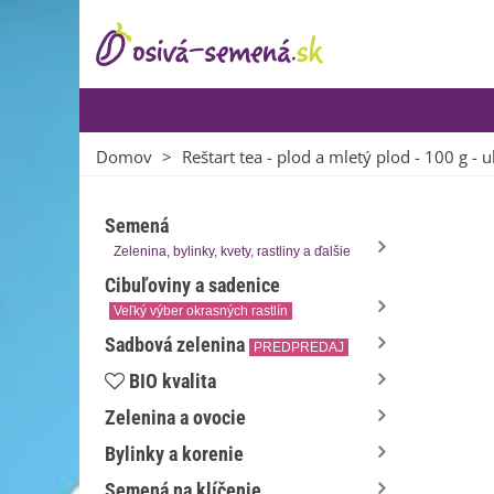
Domov
>
Reštart tea - plod a mletý plod - 100 g -
Semená
Zelenina, bylinky, kvety, rastliny a ďalšie
Cibuľoviny a sadenice
Veľký výber okrasných rastlín
Sadbová zelenina
PREDPREDAJ
BIO kvalita
Zelenina a ovocie
Bylinky a korenie
Semená na klíčenie