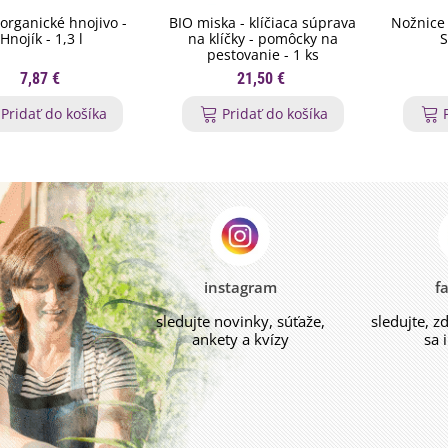
organické hnojivo -
BIO miska - klíčiaca súprava
Nožnice 
Hnojík - 1,3 l
na klíčky - pomôcky na
S
pestovanie - 1 ks
7,87 €
21,50 €
Pridať do košíka
Pridať do košíka
instagram
f
sledujte novinky, súťaže,
sledujte, z
ankety a kvízy
sa 