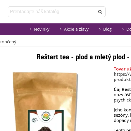
Novinky
Akcie a zľavy
Blog
Do
 ukončený
Reštart tea - plod a mletý plod 
Tovar u
https:/
produkt
Čaj Rest
obzvláš
psychick
Jeho kon
sezóny, 
dopady 
Tento re