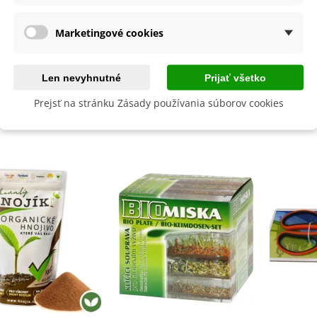
 produktu
Marketingové cookies
a
Salvia Paradise
lita
Nie
Len nevyhnutné
Prijať všetko
Prejsť na stránku Zásady používania súborov cookies
byste ešte potrebovať