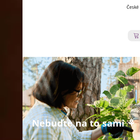
České 
Nebuďte na to sami ⚘