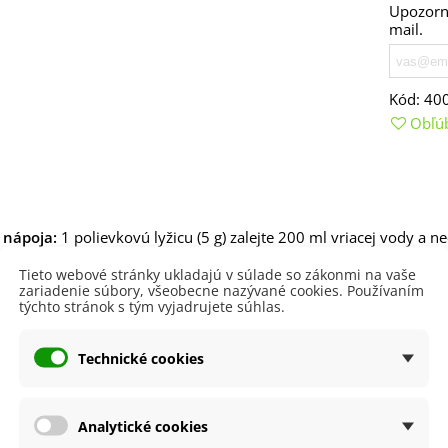
aucus carota - semená -...
Upozorní
mail.
,53 €
alia Canova - Lilium -
ibuľoviny - 1 ks
Kód:
40
3,85 €
-30%
,69 €
Obľú
egónia plnokvetá žltá -
egonia superba -...
3,85 €
-30%
,69 €
ukalyptus Baby Blue -
 nápoja:
1 polievkovú lyžicu (5 g) zalejte 200 ml vriacej vody a 
lahovičník - Eukalyptus...
nej chuti a preferencií).
,08 €
Tieto webové stránky ukladajú v súlade so zákonmi na vaše
ané dávkovanie:
Užívajte 2–3x denne.
zariadenie súbory, všeobecne nazývané cookies. Používaním
týchto stránok s tým vyjadrujete súhlas.
:
Camellia sinensis, Lycium chinense, Schisandra chinensis
nie nariadenia Európskeho parlamentu a Rady (ES) č. 1924/2006
Technické cookies
je informovať vás o ďalších pozitívnych účinkoch tejto rastliny n
te vo voľne dostupných zdrojoch na internete či v literatúre.
Analytické cookies