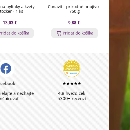
na bylinky a kvety -
Conavit - prírodné hnojivo -
Mykorí
tocker - 1 ks
750 g
kor
13,03 €
9,88 €
Pridať do košíka
Pridať do košíka
P
acebook
★★★★★
dieľajte a nechajte
4,8 hvězdiček
inšpirovať
5300+ recenzí