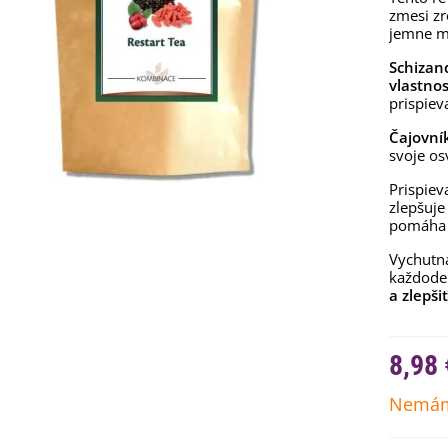
zmesi z
jemne m
Schizan
vlastnos
prispiev
Čajovní
svoje os
Prispie
zlepšuje
pomáha 
Vychutna
každode
emienkové bomby -
a zlepši
arčekový box na vajíčka -...
,68 €
8,98 
uchynské bylinky na malú
lochu - výsevný disk...
Nemám
,80 €
rkva neskorá Cidera -