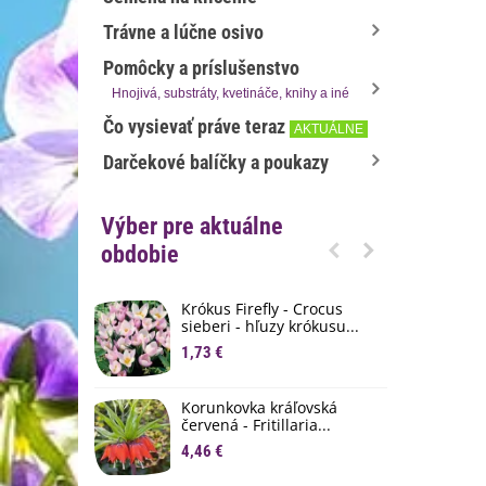
Trávne a lúčne osivo
Pomôcky a príslušenstvo
Hnojivá, substráty, kvetináče, knihy a iné
Čo vysievať práve teraz
AKTUÁLNE
Darčekové balíčky a poukazy
Výber pre aktuálne
obdobie
Krókus Firefly - Crocus
S
sieberi - hľuzy krókusu...
d
1,73 €
8
K
Korunkovka kráľovská
p
červená - Fritillaria...
3
4,46 €
M