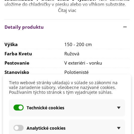
uložíme
do chladničky
v
piesku
alebo
vo
vlhkom
substráte
.
Čítaj viac
Potom sa semená
máčajú 12 hodín
vo vode a následne
vysievajú
do hĺbky cca 5 mm.
Doba klíčenia môže byť
i
niekoľko mesiacov.
Detaily produktu
Ruža šípová nie je príliš náročná na pestovanie. Vyhovuje
jej
plné slnko
, príp.
polotieň
. Pôda by mala byť
vápenatá,
Výška
150 - 200 cm
výživná a dobre priepustná.
Farba Kvetu
Ružová
Pestovanie
V exteriéri - vonku
Stanovisko
Polotienisté
Slnečné
Tieto webové stránky ukladajú v súlade so zákonmi na
Výrobca
SemenaOnline
vaše zariadenie súbory, všeobecne nazývané cookies.
Používaním týchto stránok s tým vyjadrujete súhlas.
Mrazuvzdornosť
Áno
Vegetačné Obdobie
Trvalky
Technické cookies
BIO Kvalita
Nie
Analytické cookies