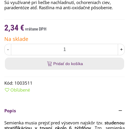
Sú využívané pri liečbe nachladnutí, ochoreniach ciev,
paradentóze atď.
Rastlina
má
anti-oxidačné
pôsobenie
.
2,34 €
Na sklade
-
+
Pridať do košíka
Kód:
1003511
Obľúbené
Popis
Semienka
musia prejsť
pred výsevom
najskôr
tzv
.
studenou
stratifikáciou v trvaní okolo 6 týždňov.
Tzn.
semienka