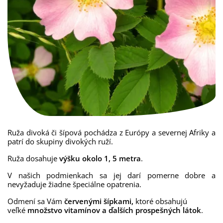
Ruža
divoká
či
šípová
pochádza
z
Európy
a
severnej
Afriky
a
patrí
do
skupiny
divokých
ruží
.
Ruža
dosahuje
výšku
okolo
1
,
5
metra
.
V našich podmienkach sa jej darí pomerne dobre a
nevyžaduje žiadne špeciálne opatrenia.
Odmení sa Vám
červenými šípkami,
ktoré obsahujú
veľké
množstvo vitamínov a ďalších prospešných látok
.