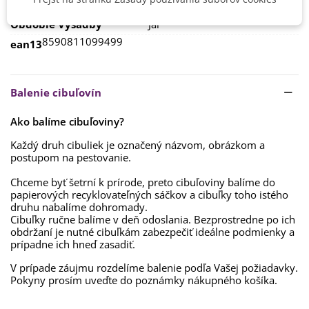
Druh Ruže
Pnúca
Obdobie Výsadby
Jar
8590811099499
ean13
Balenie cibuľovín
Ako balíme cibuľoviny?
Každý druh cibuliek je označený názvom, obrázkom a
postupom na pestovanie.
Chceme byť šetrní k prírode, preto cibuľoviny balíme do
papierových recyklovateľných sáčkov a cibuľky toho istého
druhu nabalíme dohromady.
Cibuľky ručne balíme v deň odoslania. Bezprostredne po ich
obdržaní je nutné cibuľkám zabezpečiť ideálne podmienky a
prípadne ich hneď zasadiť.
V prípade záujmu rozdelíme balenie podľa Vašej požiadavky.
Pokyny prosím uveďte do poznámky nákupného košíka.