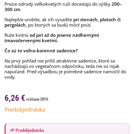
Pnúce odrody veľkokvetých ruží dorastajú do výšky
200–
300 cm
.
Najlepšie urobíte, ak ich vysadíte
pri stenách, plotoch či
pergolách
, po ktorých sa budú môcť pnúť.
Ruže kvitnú
od jari až do jesene nádhernými
tmavočervenými kvetmi.
Čo sú to voľno-korenné sadenice?
Na prvý pohľad nie príliš atraktívne sadenice, ktoré sa
nachádzajú vo vegetačnom odpočinku, teda nie sú nijak
napučané. Pred výsadbou je potrebné sadenice namočiť do
vody.
6,26 €
Predobjednávka
🌱 Predobjednávka