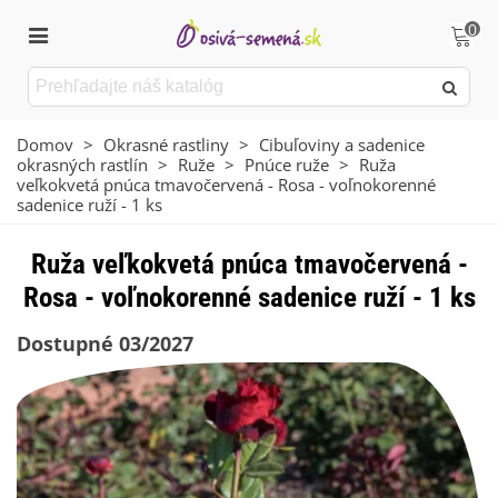
0
Domov
>
Okrasné rastliny
>
Cibuľoviny a sadenice
okrasných rastlín
>
Ruže
>
Pnúce ruže
>
Ruža
veľkokvetá pnúca tmavočervená - Rosa - voľnokorenné
sadenice ruží - 1 ks
Ruža veľkokvetá pnúca tmavočervená -
Rosa - voľnokorenné sadenice ruží - 1 ks
Dostupné 03/2027