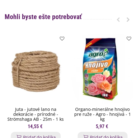
Mohli byste ešte potrebovať
Juta - jutové lano na
Organo-minerálne hnojivo
dekorácie - prírodné -
pre ruže - Agro - hnojivá - 1
Strömshaga AB - 25m - 1 ks
kg
14,55 €
5,97 €
Pridať do košíka
Pridať do košíka