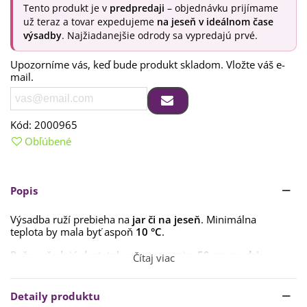
Tento produkt je v
predpredaji
– objednávku prijímame
už teraz a tovar expedujeme
na jeseň v ideálnom čase
výsadby
. Najžiadanejšie odrody sa vypredajú prvé.
Upozorníme vás, keď bude produkt skladom. Vložte váš e-
mail.
Kód:
2000965
Obľúbené
Popis
Výsadba ruží prebieha na
jar či na jeseň
. Minimálna
teplota by mala byť aspoň
10 °C
.
Ruže vyžadujú dostatok priestoru, min.
50 cm medzi
Čítaj viac
jednotlivými rastlinami
, ale môže byť i viac.
Pred výsadbou si pripravte jamu s hĺbkou
50 cm
. Pôdu
Detaily produktu
prekyprite a na dno jamy zapravte
dlhodobo pôsobiace