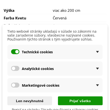
hnojivo
. Vhodná je napr. rohovina.
Výška
viac ako 200 cm
Pôda by mala byť
mierne kyslá, s prímesou piesku a ílu
.
Farba Kvetu
Červená
Stanovisko by malo byť
slnečné či polotieň
.
Doba Kvitnutia
August
Ruže potrebujú
pravidelnú zálievku. Je to mrazuvzdorná
Júl
Tieto webové stránky ukladajú v súlade so zákonmi na
rastlina. Prezimuje bez obmedzení.
Jún
vaše zariadenie súbory, všeobecne nazývané cookies.
Máj
Používaním týchto stránok s tým vyjadrujete súhlas.
Október
September
Technické cookies
Pestovanie
V exteriéri - vonku
Stanovisko
Polotienisté
Slnečné
Analytické cookies
Výsev/výsadba
Apríl
Máj
November
Marketingové cookies
Október
Mrazuvzdornosť
Áno
Len nevyhnutné
Prijať všetko
Vegetačné Obdobie
Trvalky
Prejsť na stránku Zásady používania súborov cookies