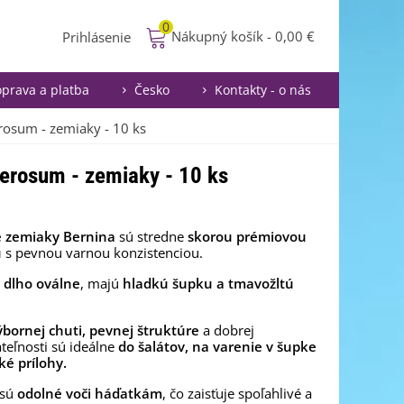
0
Nákupný košík
-
0,00 €
Prihlásenie
prava a platba
Česko
Kontakty - o nás
osum - zemiaky - 10 ks
erosum - zemiaky - 10 ks
 zemiaky Bernina
sú stredne
skorou prémiovou
u
s pevnou varnou konzistenciou.
ú
dlho oválne
, majú
hladkú šupku a tmavožltú
ýbornej chuti, pevnej štruktúre
a dobrej
teľnosti sú ideálne
do šalátov, na varenie v šupke
cké prílohy.
 sú
odolné voči háďatkám
, čo zaisťuje spoľahlivé a