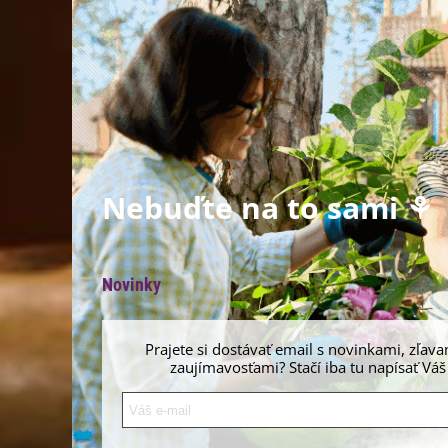
Nebuďte na to sami ⚘
Novinky
Prajete si dostávať email s novinkami, zľava
zaujímavosťami? Stačí iba tu napísať Váš