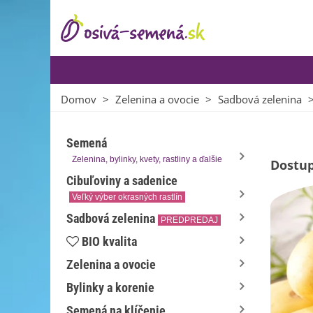
Domov
>
Zelenina a ovocie
>
Sadbová zelenina
Semená
Zelenina, bylinky, kvety, rastliny a ďalšie
Dostup
Cibuľoviny a sadenice
Veľký výber okrasných rastlín
Sadbová zelenina
PREDPREDAJ
BIO kvalita
Zelenina a ovocie
Bylinky a korenie
Semená na klíčenie