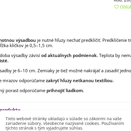
aucus carota - semená -...
Obľú
,53 €
alia Canova - Lilium -
ibuľoviny - 1 ks
3,85 €
-30%
,69 €
motnou výsadbou
je nutné hľuzy nechať predklíčiť. Predklíčenie 
egónia plnokvetá žltá -
ĺžka klíčkov je 0,5–1,5 cm.
egonia superba -...
3,85 €
-30%
doba výsadby závisí
od aktuálnych podmienok.
Teplota by nema
,69 €
isté.
ukalyptus Baby Blue -
sadby je 6–10 cm. Zemiaky je tiež možné nakrájať a zasadiť jedno
lahovičník - Eukalyptus...
,08 €
de mrazov odporúčame
zakryť hľuzy netkanou textíliou.
ný porast odporúčame
prihnojiť liadkom.
 produktu
Tieto webové stránky ukladajú v súlade so zákonmi na vaše
zariadenie súbory, všeobecne nazývané cookies. Používaním
lodu
Žltá
týchto stránok s tým vyjadrujete súhlas.