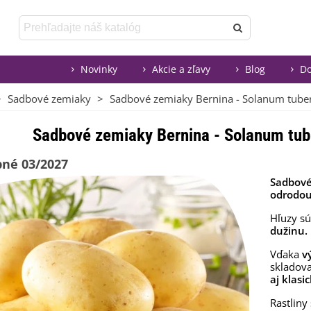
Novinky
Akcie a zľavy
Blog
Do
>
Sadbové zemiaky
>
Sadbové zemiaky Bernina - Solanum tuber
Sadbové zemiaky Bernina - Solanum tub
né 03/2027
Sadbové
odrodo
Hľuzy s
dužinu.
Vďaka
v
skladova
aj klasi
Rastliny