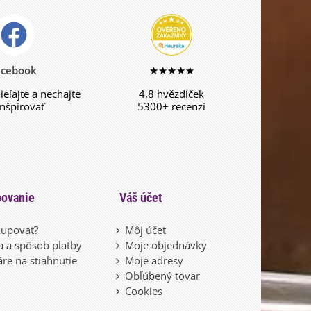
acebook
★★★★★
dieľajte a nechajte
4,8 hvězdiček
inšpirovať
5300+ recenzí
ovanie
Váš účet
upovať?
Môj účet
 a spôsob platby
Moje objednávky
re na stiahnutie
Moje adresy
Obľúbený tovar
Cookies