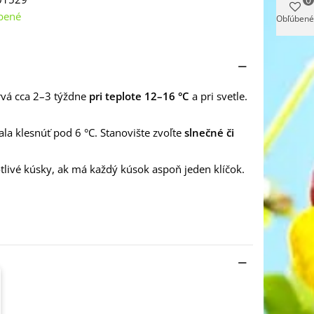
bené
Obľúbené
trvá cca 2–3 týždne
pri teplote 12–16 °C
a pri svetle.
la klesnúť pod 6 °C. Stanovište zvoľte
slnečné či
tlivé kúsky, ak má každý kúsok aspoň jeden klíčok.