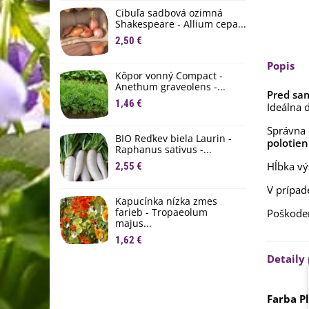
D
Cibuľa sadbová ozimná
1
Shakespeare - Allium cepa...
2,50 €
Ľ
c
Popis
Kôpor vonný Compact -
2
Anethum graveolens -...
Pred sa
B
1,46 €
Ideálna d
B
Správna 
2
BIO Reďkev biela Laurin -
polotien
Raphanus sativus -...
E
Hĺbka vý
2,55 €
B
4
V prípa
Kapucínka nízka zmes
farieb - Tropaeolum
Poškode
majus...
1,62 €
Detaily
Farba P