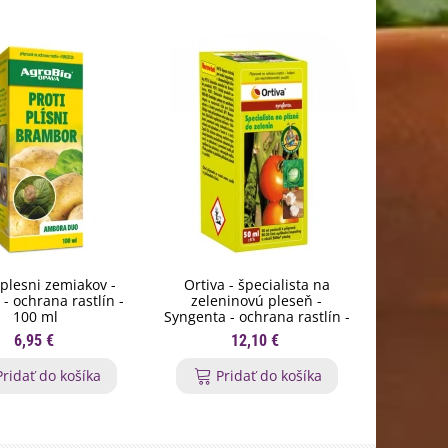
plesni zemiakov -
Ortiva - špecialista na
Sulka Ca 
- ochrana rastlín -
zeleninovú pleseň -
100 ml
Syngenta - ochrana rastlín -
50 ml
6,95 €
12,10 €
Pridať do košíka
Pridať do košíka
P