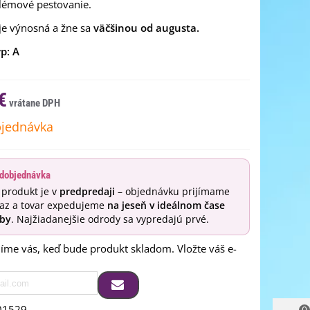
lémové pestovanie.
je výnosná a žne sa
väčšinou od augusta.
p: A
€
jednávka
dobjednávka
 produkt je v
predpredaji
– objednávku prijímame
raz a tovar expedujeme
na jeseň v ideálnom čase
by
. Najžiadanejšie odrody sa vypredajú prvé.
me vás, keď bude produkt skladom. Vložte váš e-
01529
0