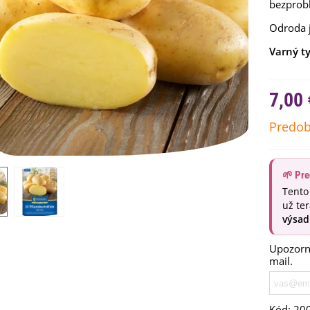
bezprob
Odroda 
Varný ty
7,00 
Predob
🌱 Pre
Tento
emienkové bomby -
už te
arčekový box na vajíčka -...
výsad
,68 €
Upozorní
uchynské bylinky na malú
mail.
lochu - výsevný disk...
,80 €
rkva neskorá Cidera -
Kód:
20