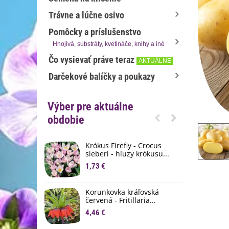
Trávne a lúčne osivo
Pomôcky a príslušenstvo
Hnojivá, substráty, kvetináče, knihy a iné
Čo vysievať práve teraz
AKTUÁLNE
Darčekové balíčky a poukazy
Výber pre aktuálne
obdobie
Krókus Firefly - Crocus
S
sieberi - hľuzy krókusu...
d
1,73 €
8
K
Korunkovka kráľovská
p
červená - Fritillaria...
3
4,46 €
M