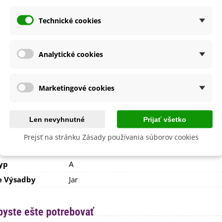
nie
V exteriéri - vonku
Technické cookies
sko
Slnečné
výsadba
Apríl
Máj
Analytické cookies
a
Kiepenkerl
 Sadby
Jarná
Marketingové cookies
Nehybridná
August
September
Len nevyhnutné
Prijať všetko
 Odrody
Poloskorá
Prejsť na stránku Zásady používania súborov cookies
lita
Nie
yp
A
e Výsadby
Jar
byste ešte potrebovať