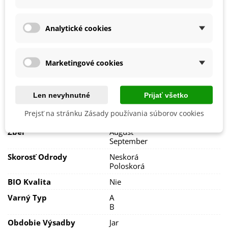
Farba Plodu
Žltá
klíčok.
Pestovanie
V exteriéri - vonku
V prípade mrazov odporúčame
zakryť hľuzy netkanou
Analytické cookies
textíliou.
Stanovisko
Polotienisté
Slnečné
Poškodený porast odporúčame
prihnojiť liadkom.
Výsev/výsadba
Apríl
Marketingové cookies
Máj
Výrobca
Kiepenkerl
Len nevyhnutné
Prijať všetko
Odroda Sadby
Jarná
Prejsť na stránku Zásady používania súborov cookies
Odroda
Nehybridná
Zber
August
September
Skorosť Odrody
Neskorá
Poloskorá
BIO Kvalita
Nie
Varný Typ
A
B
Obdobie Výsadby
Jar