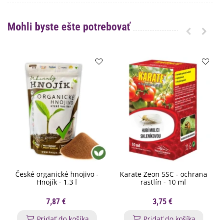
Mohli byste ešte potrebovať
České organické hnojivo -
Karate Zeon 5SC - ochrana
Hnojík - 1,3 l
rastlín - 10 ml
7,87 €
3,75 €
Pridať do košíka
Pridať do košíka