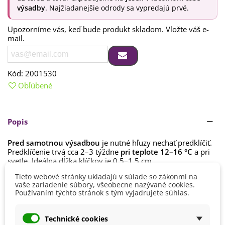
výsadby
. Najžiadanejšie odrody sa vypredajú prvé.
Upozorníme vás, keď bude produkt skladom. Vložte váš e-
mail.
Kód:
2001530
Obľúbené
Popis
Pred samotnou výsadbou
je nutné hľuzy nechať predklíčiť.
Predklíčenie trvá cca 2–3 týždne
pri teplote 12–16 °C
a pri
svetle. Ideálna dĺžka klíčkov je 0,5–1,5 cm.
Čítaj viac
Tieto webové stránky ukladajú v súlade so zákonmi na
Správna doba výsadby závisí
od aktuálnych
vaše zariadenie súbory, všeobecne nazývané cookies.
podmienok.
Teplota by nemala klesnúť pod 6 °C. Stanovište
Používaním týchto stránok s tým vyjadrujete súhlas.
zvoľte
slnečné či polotienisté.
Detaily produktu
Hĺbka výsadby je 6–10 cm. Zemiaky je tiež možné nakrájať a
Technické cookies
zasadiť jednotlivé kúsky, ak má každý kúsok aspoň jeden