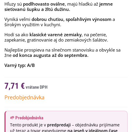
Hľuzy sú
podlhovasto oválne
, majú hladkú až
jemne
sieťovanú šupku a žltú dužinu.
Vyniká veľmi
dobrou chuťou, spoľahlivým výnosom
a
širokým využitím v kuchyni.
Hodí sa ako
klasické varené zemiaky
, na pečenie,
zapekanie, gratinovanie aj do zemiakových šalátov.
Najlepšie prospieva na slnečnom stanovisku a obvykle sa
žne
od konca augusta až do septembra.
Varný typ: A/B
7,71 €
Predobjednávka
🌱 Predobjednávka
Tento produkt je v
predpredaji
– objednávku prijímame
už teraz a tovar expedujeme
na jeseň v ideálnom čase